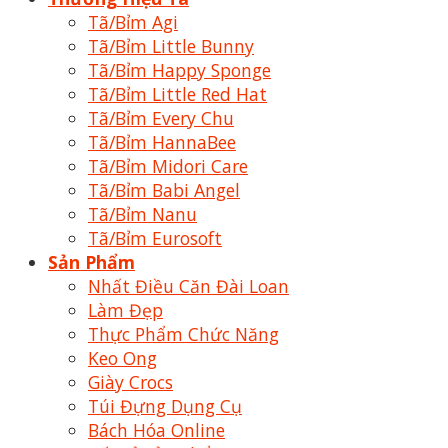
Tã/Bỉm Agi
Tã/Bỉm Little Bunny
Tã/Bỉm Happy Sponge
Tã/Bỉm Little Red Hat
Tã/Bỉm Every Chu
Tã/Bỉm HannaBee
Tã/Bỉm Midori Care
Tã/Bỉm Babi Angel
Tã/Bỉm Nanu
Tã/Bỉm Eurosoft
Sản Phẩm
Nhất Điều Căn Đài Loan
Làm Đẹp
Thực Phẩm Chức Năng
Keo Ong
Giày Crocs
Túi Đựng Dụng Cụ
Bách Hóa Online