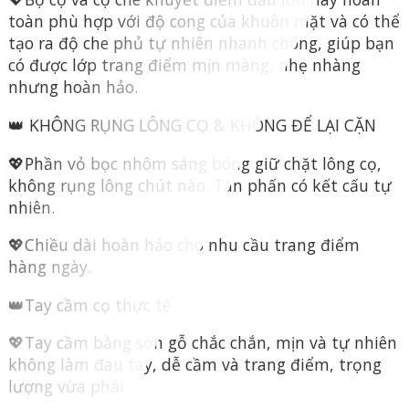
toàn phù hợp với độ cong của khuôn mặt và có thể
tạo ra độ che phủ tự nhiên nhanh chóng, giúp bạn
có được lớp trang điểm mịn màng, nhẹ nhàng
nhưng hoàn hảo.
👑 KHÔNG RỤNG LÔNG CỌ & KHÔNG ĐỂ LẠI CẶN
💖Phần vỏ bọc nhôm sáng bóng giữ chặt lông cọ,
không rụng lông chút nào. Tán phấn có kết cấu tự
nhiên.
💖Chiều dài hoàn hảo cho nhu cầu trang điểm
hàng ngày.
👑Tay cầm cọ thực tế
💖Tay cầm bằng sơn gỗ chắc chắn, mịn và tự nhiên
không làm đau tay, dễ cầm và trang điểm, trọng
lượng vừa phải