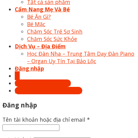
Tất cả sản phẩm
Cẩm Nang Mẹ Và Bé
Bé Ăn Gì?
Bé Mặc
Chăm Sóc Trẻ Sơ Sinh
Chăm Sóc Sức Khỏe
Dịch Vụ – Địa Điểm
Học Đàn Nha – Trung Tâm Dạy Đàn Piano
– Organ Uy Tín Tại Bảo Lộc
Đăng nhập
Hotline: 0879.26.26.04
Shoptrecon.vn@gmail.com
Đăng nhập
Tên tài khoản hoặc địa chỉ email
*