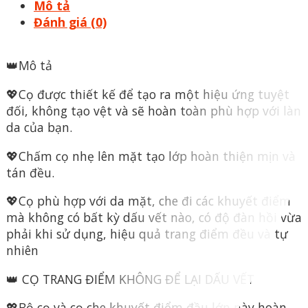
Mô tả
Đánh giá (0)
👑Mô tả
💖Cọ được thiết kế để tạo ra một hiệu ứng tuyệt
đối, không tạo vệt và sẽ hoàn toàn phù hợp với làn
da của bạn.
💖Chấm cọ nhẹ lên mặt tạo lớp hoàn thiện mịn và
tán đều.
💖Cọ phù hợp với da mặt, che đi các khuyết điểm
mà không có bất kỳ dấu vết nào, có độ đàn hồi vừa
phải khi sử dụng, hiệu quả trang điểm đều và tự
nhiên
👑 CỌ TRANG ĐIỂM KHÔNG ĐỂ LẠI DẤU VẾT
💖Bộ cọ và cọ che khuyết điểm đầu lớn này hoàn