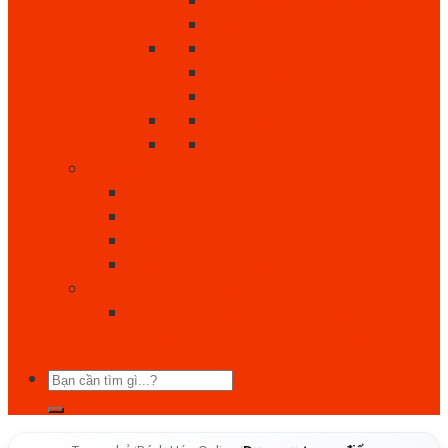
Làm Đẹp
Giày Crocs
Túi Đựng Dụng Cụ
Keo Ong
Bách Hóa Online
Tất cả sản phẩm
Cẩm Nang Mẹ Và Bé
Bé Ăn Gì?
Bé Mặc
Chăm Sóc Trẻ Sơ Sinh
Chăm Sóc Sức Khỏe
Dịch Vụ - Địa Điểm
Học Đàn Nha – Trung Tâm Dạy Đàn
Piano – Organ Uy Tín Tại Bảo Lộc
Tìm
kiếm: