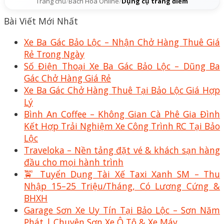
Trang chủ
/
Bách Hóa Online
/
Dụng cụ trang điểm
Bài Viết Mới Nhất
Xe Ba Gác Bảo Lộc – Nhận Chở Hàng Thuê Giá
Rẻ Trong Ngày
Số Điện Thoại Xe Ba Gác Bảo Lộc – Dũng Ba
Gác Chở Hàng Giá Rẻ
Xe Ba Gác Chở Hàng Thuê Tại Bảo Lộc Giá Hợp
Lý
Bình An Coffee – Không Gian Cà Phê Gia Đình
Kết Hợp Trải Nghiệm Xe Công Trình RC Tại Bảo
Lộc
Traveloka – Nền tảng đặt vé & khách sạn hàng
đầu cho mọi hành trình
🚖 Tuyển Dụng Tài Xế Taxi Xanh SM – Thu
Nhập 15–25 Triệu/Tháng, Có Lương Cứng &
BHXH
Garage Sơn Xe Uy Tín Tại Bảo Lộc – Sơn Năm
Phát | Chuyên Sơn Xe Ô Tô & Xe Máy