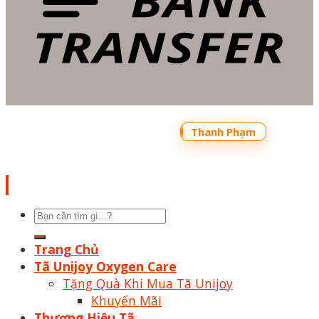
Copyright 2026 ©
Bản quyền thuộc về
Shoptrecon.vn Powered by
Thanh Phạm
Tìm
kiếm:
Trang Chủ
Tã Unijoy Oxygen Care
Tặng Quà Khi Mua Tã Unijoy
Khuyến Mãi
Thương Hiệu Tã