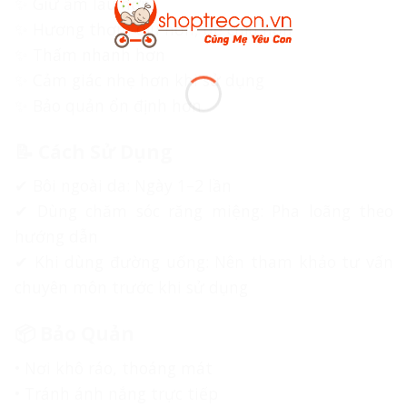
✨ Giữ ấm lâu hơn
✨ Hương thơm dịu hơn, dễ chịu hơn
✨ Thấm nhanh hơn
✨ Cảm giác nhẹ hơn khi sử dụng
✨ Bảo quản ổn định hơn
📝 Cách Sử Dụng
✔ Bôi ngoài da: Ngày 1–2 lần
✔ Dùng chăm sóc răng miệng: Pha loãng theo
hướng dẫn
✔ Khi dùng đường uống: Nên tham khảo tư vấn
chuyên môn trước khi sử dụng
📦 Bảo Quản
• Nơi khô ráo, thoáng mát
• Tránh ánh nắng trực tiếp