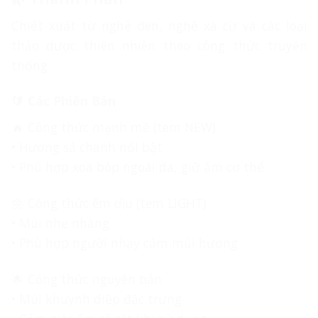
Chiết xuất từ nghệ đen, nghệ xà cừ và các loại
thảo dược thiên nhiên theo công thức truyền
thống.
🔰 Các Phiên Bản
🔥 Công thức mạnh mẽ (tem NEW)
• Hương sả chanh nổi bật
• Phù hợp xoa bóp ngoài da, giữ ấm cơ thể
🌼 Công thức êm dịu (tem LIGHT)
• Mùi nhẹ nhàng
• Phù hợp người nhạy cảm mùi hương
🌟 Công thức nguyên bản
• Mùi khuynh diệp đặc trưng