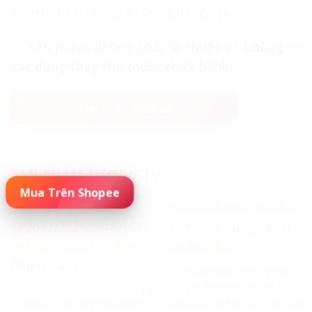
thảo dược đa năng sử dụng hằng ngày.
⚠
Sản phẩm không phải là thuốc và không có
tác dụng thay thế thuốc chữa bệnh.
🚀 ĐẶT MUA NGAY – SỐ LƯỢNG CÓ HẠN
SẢN PHẨM TƯƠNG TỰ
Mua Trên Shopee
Gạo lứt dẻo Tam Sắc hỗ
trợ Ăn kiêng Giảm cân
Pin Maxell
Eatclean
CR2032/2025/2016/1632/1616/1620/1220/1216/2450/243