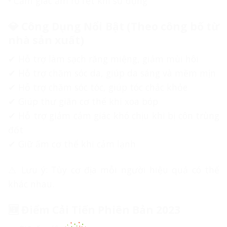
• Cảm giác ấm rõ rệt khi sử dụng
💎 Công Dụng Nổi Bật (Theo công bố từ
nhà sản xuất)
✔ Hỗ trợ làm sạch răng miệng, giảm mùi hôi
✔ Hỗ trợ chăm sóc da, giúp da sáng và mềm mịn
✔ Hỗ trợ chăm sóc tóc, giúp tóc chắc khỏe
✔ Giúp thư giãn cơ thể khi xoa bóp
✔ Hỗ trợ giảm cảm giác khó chịu khi bị côn trùng
đốt
✔ Giữ ấm cơ thể khi cảm lạnh
⚠ Lưu ý: Tùy cơ địa mỗi người hiệu quả có thể
khác nhau.
🆕 Điểm Cải Tiến Phiên Bản 2023