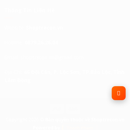
Thông Tin Liên Hệ
Website:
Shoptrecon.vn
Hotline:
0879.26.26.04
Email:
shoptrecon.vn@gmail.com
Địa Chỉ:
46 Đội Cấn, P. Lộc Sơn, TP.Bảo Lộc, Tỉnh
Lâm Đồng
Copyright 2026 ©
Bản quyền thuộc về Shoptrecon.vn
Powered by
Thanh Phạm