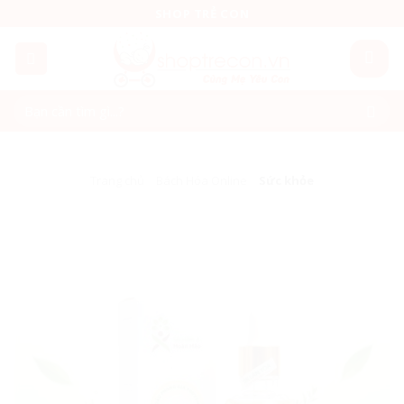
Skip
SHOP TRẺ CON
to
content
Tìm
kiếm:
Trang chủ
/
Bách Hóa Online
/
Sức khỏe