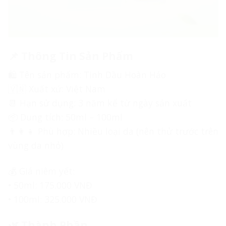
📌 Thông Tin Sản Phẩm
🛍 Tên sản phẩm: Tinh Dầu Hoàn Hảo
🇻🇳 Xuất xứ: Việt Nam
📆 Hạn sử dụng: 3 năm kể từ ngày sản xuất
📦 Dung tích: 50ml – 100ml
👨‍👩‍👧 Phù hợp: Nhiều loại da (nên thử trước trên
vùng da nhỏ)
💰 Giá niêm yết:
• 50ml: 175.000 VNĐ
• 100ml: 325.000 VNĐ
🌿 Thành Phần