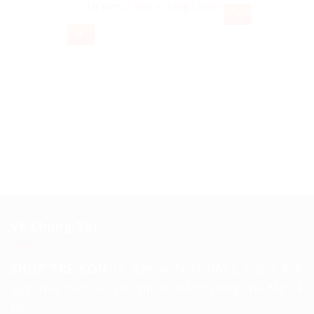
Lithium 3 Volt – Hàng Chính Hãng
+
+
Về Chúng Tôi
SHOP TRẺ CON
là đơn vị hoạt động trong lĩnh
vực mua bán các sản phẩm dành riêng cho Mẹ và
Bé.