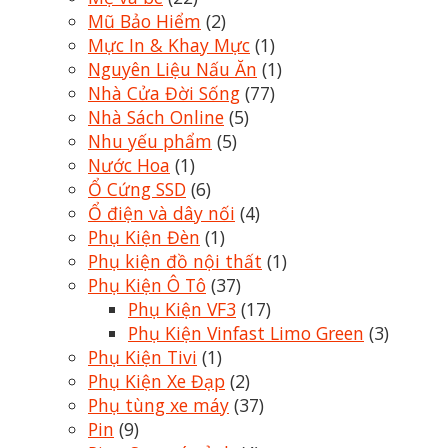
Mũ Bảo Hiểm
(2)
Mực In & Khay Mực
(1)
Nguyên Liệu Nấu Ăn
(1)
Nhà Cửa Đời Sống
(77)
Nhà Sách Online
(5)
Nhu yếu phẩm
(5)
Nước Hoa
(1)
Ổ Cứng SSD
(6)
Ổ điện và dây nối
(4)
Phụ Kiện Đèn
(1)
Phụ kiện đồ nội thất
(1)
Phụ Kiện Ô Tô
(37)
Phụ Kiện VF3
(17)
Phụ Kiện Vinfast Limo Green
(3)
Phụ Kiện Tivi
(1)
Phụ Kiện Xe Đạp
(2)
Phụ tùng xe máy
(37)
Pin
(9)