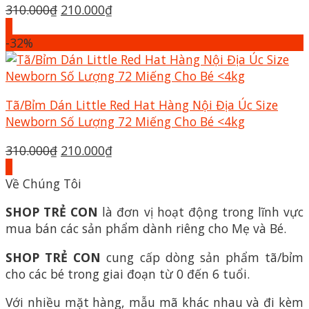
Giá
Giá
310.000
₫
210.000
₫
gốc
hiện
+
là:
tại
-32%
310.000₫.
là:
210.000₫.
Tã/Bỉm Dán Little Red Hat Hàng Nội Địa Úc Size
Newborn Số Lượng 72 Miếng Cho Bé <4kg
Giá
Giá
310.000
₫
210.000
₫
gốc
hiện
+
là:
tại
Về Chúng Tôi
310.000₫.
là:
SHOP TRẺ CON
là đơn vị hoạt động trong lĩnh vực
210.000₫.
mua bán các sản phẩm dành riêng cho Mẹ và Bé.
SHOP TRẺ CON
cung cấp dòng sản phẩm tã/bỉm
cho các bé trong giai đoạn từ 0 đến 6 tuổi.
Với nhiều mặt hàng, mẫu mã khác nhau và đi kèm