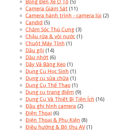
Bóng Đèn Xe Ô Tô
(5)
Camera Giám Sát
(11)
Camera hành trình - camera lùi
(2)
Candid
(5)
Chăm Sóc Thú Cưng
(3)
Chậu rửa & vòi nước
(1)
Chuột Máy Tính
(1)
Dầu gội
(14)
Dầu nhớt
(6)
Dây Và Băng Keo
(1)
Dụng Cụ Học Sinh
(1)
Dụng cụ sửa chữa
(1)
Dụng Cụ Thể Thao
(1)
Dụng cụ trang điểm
(9)
Dụng Cụ Và Thiết Bị Tiện Ích
(16)
Đầu ghi hình camera
(2)
Điện Thoại
(6)
Điện Thoại & Phụ Kiện
(8)
Điều hướng & Bộ thu AV
(1)