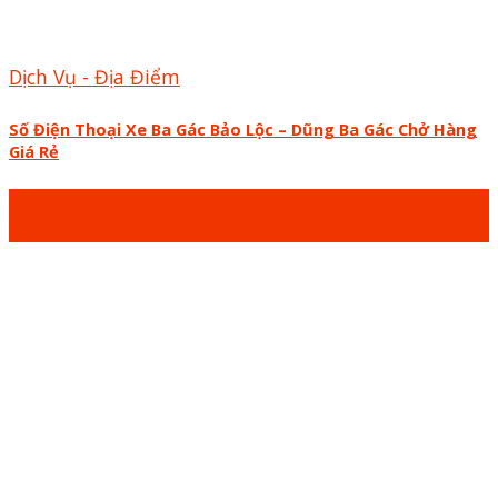
Dịch Vụ - Địa Điểm
Số Điện Thoại Xe Ba Gác Bảo Lộc – Dũng Ba Gác Chở Hàng
Giá Rẻ
26
Th6