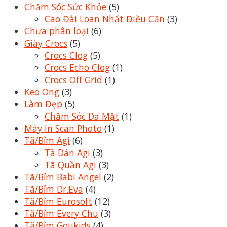
Chăm Sóc Sức Khỏe
(5)
Cao Đài Loan Nhất Điều Căn
(3)
Chưa phân loại
(6)
Giày Crocs
(5)
Crocs Clog
(5)
Crocs Echo Clog
(1)
Crocs Off Grid
(1)
Keo Ong
(3)
Làm Đẹp
(5)
Chăm Sóc Da Mặt
(1)
Máy In Scan Photo
(1)
Tã/Bỉm Agi
(6)
Tã Dán Agi
(3)
Tã Quần Agi
(3)
Tã/Bỉm Babi Angel
(2)
Tã/Bỉm Dr.Eva
(4)
Tã/Bỉm Eurosoft
(12)
Tã/Bỉm Every Chu
(3)
Tã/Bỉm Goukids
(4)