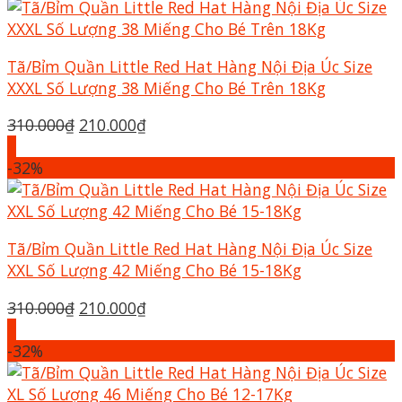
Tã/Bỉm Quần Little Red Hat Hàng Nội Địa Úc Size
XXXL Số Lượng 38 Miếng Cho Bé Trên 18Kg
Giá
Giá
310.000
₫
210.000
₫
gốc
hiện
+
là:
tại
-32%
310.000₫.
là:
210.000₫.
Tã/Bỉm Quần Little Red Hat Hàng Nội Địa Úc Size
XXL Số Lượng 42 Miếng Cho Bé 15-18Kg
Giá
Giá
310.000
₫
210.000
₫
gốc
hiện
+
là:
tại
-32%
310.000₫.
là:
210.000₫.