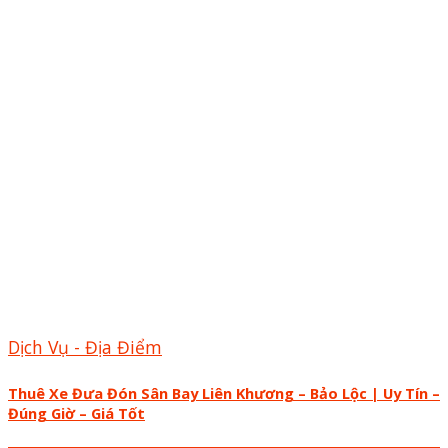
Dịch Vụ - Địa Điểm
Thuê Xe Đưa Đón Sân Bay Liên Khương – Bảo Lộc | Uy Tín –
Đúng Giờ – Giá Tốt