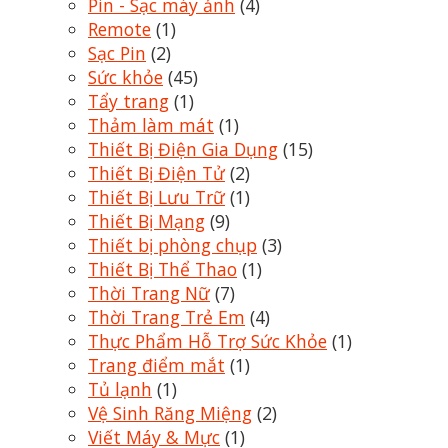
Pin - Sạc máy ảnh
(4)
Remote
(1)
Sạc Pin
(2)
Sức khỏe
(45)
Tẩy trang
(1)
Thảm làm mát
(1)
Thiết Bị Điện Gia Dụng
(15)
Thiết Bị Điện Tử
(2)
Thiết Bị Lưu Trữ
(1)
Thiết Bị Mạng
(9)
Thiết bị phòng chụp
(3)
Thiết Bị Thể Thao
(1)
Thời Trang Nữ
(7)
Thời Trang Trẻ Em
(4)
Thực Phẩm Hỗ Trợ Sức Khỏe
(1)
Trang điểm mắt
(1)
Tủ lạnh
(1)
Vệ Sinh Răng Miệng
(2)
Viết Máy & Mực
(1)