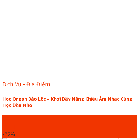
Dịch Vụ - Địa Điểm
Học Organ Bảo Lộc – Khơi Dậy Năng Khiếu Âm Nhạc Cùng
Học Đàn Nha
09
Th11
-32%