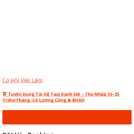
Cơ Hội Việc Làm
🚖 Tuyển Dụng Tài Xế Taxi Xanh SM – Thu Nhập 15–25
Triệu/Tháng, Có Lương Cứng & BHXH
23
Th12