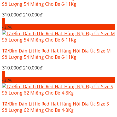
Số Lượng 54 Miếng Cho Bé 6-11Kg
Giá
Giá
310.000
₫
210.000
₫
gốc
hiện
+
là:
tại
-32%
310.000₫.
là:
210.000₫.
Tã/Bỉm Dán Little Red Hat Hàng Nội Địa Úc Size M
Số Lượng 54 Miếng Cho Bé 6-11Kg
Giá
Giá
310.000
₫
210.000
₫
gốc
hiện
+
là:
tại
-32%
310.000₫.
là:
210.000₫.
Tã/Bỉm Dán Little Red Hat Hàng Nội Địa Úc Size S
Số Lượng 62 Miếng Cho Bé 4-8Kg