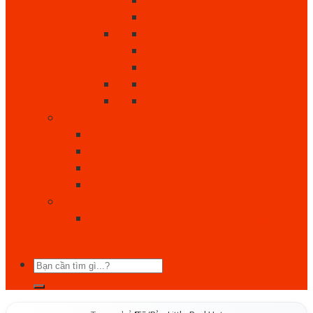
Làm Đẹp
Giày Crocs
Túi Đựng Dụng Cụ
Keo Ong
Bách Hóa Online
Tất cả sản phẩm
Cẩm Nang Mẹ Và Bé
Bé Ăn Gì?
Bé Mặc
Chăm Sóc Trẻ Sơ Sinh
Chăm Sóc Sức Khỏe
Dịch Vụ - Địa Điểm
Học Đàn Nha – Trung Tâm Dạy Đàn
Piano – Organ Uy Tín Tại Bảo Lộc
Tìm
kiếm: