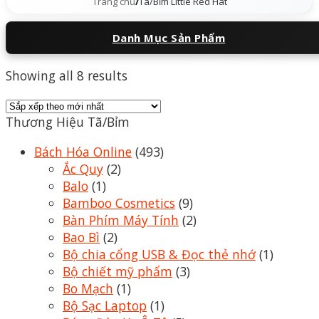
Trang chủ
/
Tã/Bỉm Little Red Hat
Danh Mục Sản Phẩm
Showing all 8 results
Thương Hiệu Tã/Bỉm
Bách Hóa Online
(493)
Ắc Quy
(2)
Balo
(1)
Bamboo Cosmetics
(9)
Bàn Phím Máy Tính
(2)
Bao Bì
(2)
Bộ chia cổng USB & Đọc thẻ nhớ
(1)
Bộ chiết mỹ phẩm
(3)
Bo Mạch
(1)
Bộ Sạc Laptop
(1)