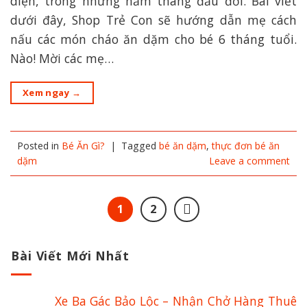
diện, trong những năm tháng đầu đời. Bài viết
dưới đây, Shop Trẻ Con sẽ hướng dẫn mẹ cách
nấu các món cháo ăn dặm cho bé 6 tháng tuổi.
Nào! Mời các mẹ…
Xem ngay
→
Posted in
Bé Ăn Gì?
|
Tagged
bé ăn dặm
,
thực đơn bé ăn
dặm
Leave a comment
1
2
Bài Viết Mới Nhất
Xe Ba Gác Bảo Lộc – Nhận Chở Hàng Thuê