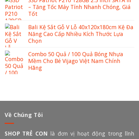
– Tăng Tốc Máy Tính Nhanh Chóng, Giá
Tốt
Bali Kệ Sắt Gỗ V Lỗ 40x120x180cm Kệ Đa
Năng Cao Cấp Nhiều Kích Thước Lựa
Chọn
Combo 50 Quả / 100 Quả Bóng Nhựa
Mềm Cho Bé Vijago Việt Nam Chính
Hãng
Về Chúng Tôi
SHOP TRẺ CON
là đơn vị hoạt động trong lĩnh