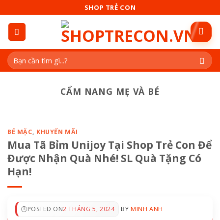
Skip
SHOP TRẺ CON
to
content
Tìm
kiếm:
CẨM NANG MẸ VÀ BÉ
BÉ MẶC
,
KHUYẾN MÃI
Mua Tã Bỉm Unijoy Tại Shop Trẻ Con Để
Được Nhận Quà Nhé! SL Quà Tặng Có
Hạn!
POSTED ON
2 THÁNG 5, 2024
BY
MINH ANH