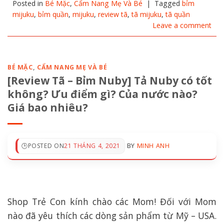
Posted in
Bé Mặc
,
Cẩm Nang Mẹ Và Bé
|
Tagged
bỉm
mijuku
,
bỉm quần
,
mijuku
,
review tã
,
tã mijuku
,
tã quần
Leave a comment
BÉ MẶC
,
CẨM NANG MẸ VÀ BÉ
[Review Tã – Bỉm Nuby] Tả Nuby có tốt
không? Ưu điểm gì? Của nước nào?
Giá bao nhiêu?
POSTED ON
21 THÁNG 4, 2021
BY
MINH ANH
Shop Trẻ Con kính chào các Mom! Đối với Mom
nào đã yêu thích các dòng sản phẩm từ Mỹ – USA.