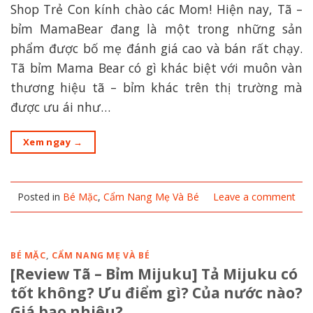
Shop Trẻ Con kính chào các Mom! Hiện nay, Tã –
bỉm MamaBear đang là một trong những sản
phẩm được bố mẹ đánh giá cao và bán rất chạy.
Tã bỉm Mama Bear có gì khác biệt với muôn vàn
thương hiệu tã – bỉm khác trên thị trường mà
được ưu ái như…
Xem ngay
→
Posted in
Bé Mặc
,
Cẩm Nang Mẹ Và Bé
Leave a comment
BÉ MẶC
,
CẨM NANG MẸ VÀ BÉ
[Review Tã – Bỉm Mijuku] Tả Mijuku có
tốt không? Ưu điểm gì? Của nước nào?
Giá bao nhiêu?