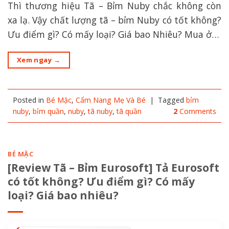
Thì thương hiệu Tã – Bỉm Nuby chắc không còn
xa lạ. Vậy chất lượng tã – bỉm Nuby có tốt không?
Ưu điểm gì? Có mấy loại? Giá bao Nhiêu? Mua ở…
Xem ngay
→
Posted in
Bé Mặc
,
Cẩm Nang Mẹ Và Bé
|
Tagged
bỉm
nuby
,
bỉm quần
,
nuby
,
tã nuby
,
tã quần
2
Comments
BÉ MẶC
[Review Tã – Bỉm Eurosoft] Tả Eurosoft
có tốt không? Ưu điểm gì? Có mấy
loại? Giá bao nhiêu?