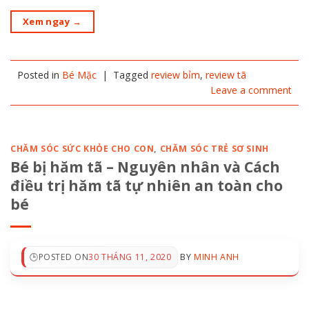
Xem ngay
→
Posted in
Bé Mặc
|
Tagged
review bỉm
,
review tã
Leave a comment
CHĂM SÓC SỨC KHỎE CHO CON
,
CHĂM SÓC TRẺ SƠ SINH
Bé bị hăm tã – Nguyên nhân và Cách
điều trị hăm tã tự nhiên an toàn cho
bé
POSTED ON
30 THÁNG 11, 2020
BY
MINH ANH