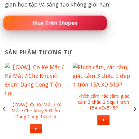
gian học tập và sáng tạo không giới hạn!
🚀 ĐẶT MUA NGAY – SỐ LƯỢNG CÓ HẠN
SẢN PHẨM TƯƠNG TỰ
Phích cắm, rắc cắm, giắc
cắm 3 chấu 2 dẹp 1 tròn
【OVW】Cọ Kẻ Mắt / Kẻ
15A XD-515P
Mắt / Che Khuyết Điểm
Dạng Cong Tiện Lợi
+
+