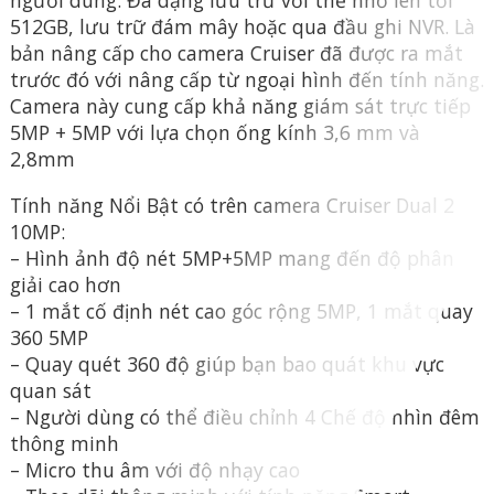
người dùng. Đa dạng lưu trữ với thẻ nhớ lên tới
512GB, lưu trữ đám mây hoặc qua đầu ghi NVR. Là
bản nâng cấp cho camera Cruiser đã được ra mắt
trước đó với nâng cấp từ ngoại hình đến tính năng.
Camera này cung cấp khả năng giám sát trực tiếp
5MP + 5MP với lựa chọn ống kính 3,6 mm và
2,8mm
Tính năng Nổi Bật có trên camera Cruiser Dual 2
10MP:
– Hình ảnh độ nét 5MP+5MP mang đến độ phân
giải cao hơn
– 1 mắt cố định nét cao góc rộng 5MP, 1 mắt quay
360 5MP
– Quay quét 360 độ giúp bạn bao quát khu vực
quan sát
– Người dùng có thể điều chỉnh 4 Chế độ nhìn đêm
thông minh
– Micro thu âm với độ nhạy cao