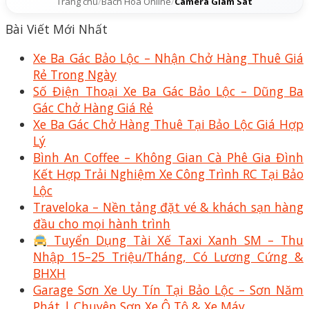
Trang chủ
/
Bách Hóa Online
/
Camera Giám Sát
Bài Viết Mới Nhất
Xe Ba Gác Bảo Lộc – Nhận Chở Hàng Thuê Giá
Rẻ Trong Ngày
Số Điện Thoại Xe Ba Gác Bảo Lộc – Dũng Ba
Gác Chở Hàng Giá Rẻ
Xe Ba Gác Chở Hàng Thuê Tại Bảo Lộc Giá Hợp
Lý
Bình An Coffee – Không Gian Cà Phê Gia Đình
Kết Hợp Trải Nghiệm Xe Công Trình RC Tại Bảo
Lộc
Traveloka – Nền tảng đặt vé & khách sạn hàng
đầu cho mọi hành trình
Tuyển Dụng Tài Xế Taxi Xanh SM – Thu
Nhập 15–25 Triệu/Tháng, Có Lương Cứng &
BHXH
Garage Sơn Xe Uy Tín Tại Bảo Lộc – Sơn Năm
Phát | Chuyên Sơn Xe Ô Tô & Xe Máy