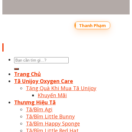
Copyright 2026 ©
Bản quyền thuộc về
Shoptrecon.vn Powered by
Thanh Phạm
Tìm
kiếm:
Trang Chủ
Tã Unijoy Oxygen Care
Tặng Quà Khi Mua Tã Unijoy
Khuyến Mãi
Thương Hiệu Tã
Tã/Bỉm Agi
Tã/Bỉm Little Bunny
Tã/Bỉm Happy Sponge
Tã/Bỉm Little Red Hat