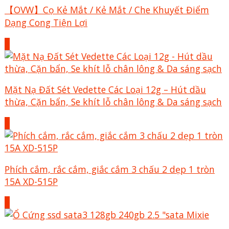
【OVW】Cọ Kẻ Mắt / Kẻ Mắt / Che Khuyết Điểm
Dạng Cong Tiện Lợi
+
Mặt Nạ Đất Sét Vedette Các Loại 12g – Hút dầu
thừa, Cặn bẩn, Se khít lỗ chân lông & Da sáng sạch
+
Phích cắm, rắc cắm, giắc cắm 3 chấu 2 dẹp 1 tròn
15A XD-515P
+