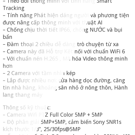
– Theo dõi thông minh với tính năng Smart
Tracking
– Tính năng Phát hiện dáng người và phương tiện
được nâng cấp thông minh với thuật AI
– Chống chịu thời tiết IP66, chống NƯỚC và bụi
bẩn
– Đàm thoại 2 chiều dễ dàng trò chuyện từ xa
– Camera này đã Hỗ trợ Kết nối với chuẩn WiFi 6
– Với chuẩn nén H.265 , Mã hóa Video thông minh
hơn
– 2 Camera với tầm nhìn kép
– Lắp được nhiều nơi: cửa hàng dọc đường, căng
tin nhà hàng, khoảng sân nhỏ ở nông thôn, Hành
lang thang máy
Thông số kỹ thuật:
– Camera Wifi PTZ Full Color 5MP + 5MP
– Độ phân giải 5MP+5MP, cảm biến Sony SNR1s
kích thước 1/3”, 25/30fps@5MP