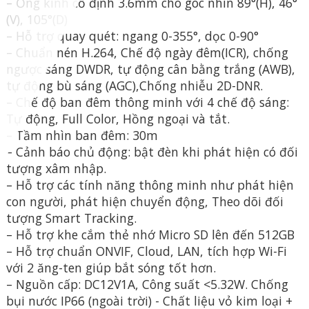
– Ống kính cố định 3.6mm cho góc nhìn 89°(H), 46°
(V), 105°(D)
– Hỗ trợ quay quét: ngang 0-355°, dọc 0-90°
– Chuẩn nén H.264, Chế độ ngày đêm(ICR), chống
ngược sáng DWDR, tự động cân bằng trắng (AWB),
tự động bù sáng (AGC),Chống nhiễu 2D-DNR.
– Chế độ ban đêm thông minh với 4 chế độ sáng:
Tự động, Full Color, Hồng ngoại và tắt.
– Tầm nhìn ban đêm: 30m
– Cảnh báo chủ động: bật đèn khi phát hiện có đối
tượng xâm nhập.
– Hỗ trợ các tính năng thông minh như phát hiện
con người, phát hiện chuyển động, Theo dõi đối
tượng Smart Tracking.
– Hỗ trợ khe cắm thẻ nhớ Micro SD lên đến 512GB
– Hỗ trợ chuẩn ONVIF, Cloud, LAN, tích hợp Wi-Fi
với 2 ăng-ten giúp bắt sóng tốt hơn.
– Nguồn cấp: DC12V1A, Công suất <5.32W. Chống
bụi nước IP66 (ngoài trời) - Chất liệu vỏ kim loại +