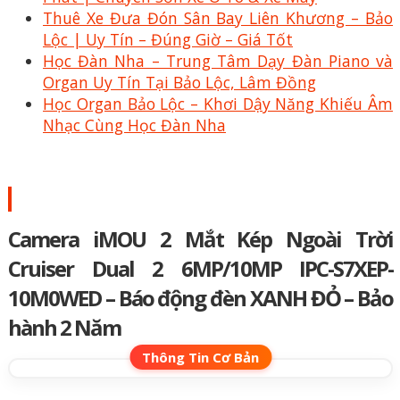
Thuê Xe Đưa Đón Sân Bay Liên Khương – Bảo
Lộc | Uy Tín – Đúng Giờ – Giá Tốt
Học Đàn Nha – Trung Tâm Dạy Đàn Piano và
Organ Uy Tín Tại Bảo Lộc, Lâm Đồng
Học Organ Bảo Lộc – Khơi Dậy Năng Khiếu Âm
Nhạc Cùng Học Đàn Nha
Camera iMOU 2 Mắt Kép Ngoài Trời
Cruiser Dual 2 6MP/10MP IPC-S7XEP-
10M0WED – Báo động đèn XANH ĐỎ – Bảo
hành 2 Năm