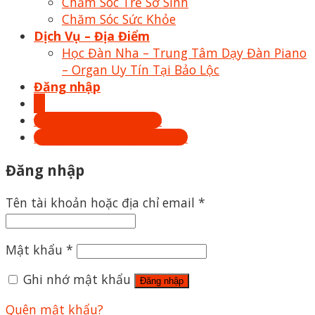
Chăm Sóc Trẻ Sơ Sinh
Chăm Sóc Sức Khỏe
Dịch Vụ – Địa Điểm
Học Đàn Nha – Trung Tâm Dạy Đàn Piano
– Organ Uy Tín Tại Bảo Lộc
Đăng nhập
Hotline: 0879.26.26.04
Shoptrecon.vn@gmail.com
Đăng nhập
Tên tài khoản hoặc địa chỉ email
*
Mật khẩu
*
Ghi nhớ mật khẩu
Đăng nhập
Quên mật khẩu?