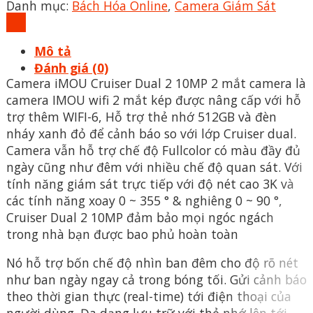
Danh mục:
Bách Hóa Online
,
Camera Giám Sát
Mô tả
Đánh giá (0)
Camera iMOU Cruiser Dual 2 10MP 2 mắt camera là
camera IMOU wifi 2 mắt kép được nâng cấp với hỗ
trợ thêm WIFI-6, Hỗ trợ thẻ nhớ 512GB và đèn
nháy xanh đỏ để cảnh báo so với lớp Cruiser dual.
Camera vẫn hỗ trợ chế độ Fullcolor có màu đầy đủ
ngày cũng như đêm với nhiều chế độ quan sát. Với
tính năng giám sát trực tiếp với độ nét cao 3K và
các tính năng xoay 0 ~ 355 ° & nghiêng 0 ~ 90 °,
Cruiser Dual 2 10MP đảm bảo mọi ngóc ngách
trong nhà bạn được bao phủ hoàn toàn
Nó hỗ trợ bốn chế độ nhìn ban đêm cho độ rõ nét
như ban ngày ngay cả trong bóng tối. Gửi cảnh báo
theo thời gian thực (real-time) tới điện thoại của