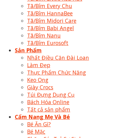
Tã/Bỉm Every Chu
Tã/Bỉm HannaBee
Tã/Bỉm Midori Care
Tã/Bỉm Babi Angel
Tã/Bỉm Nanu
Tã/Bỉm Eurosoft
Sản Phẩm
Nhất Điều Căn Đài Loan
Làm Đẹp
Thực Phẩm Chức Năng
Keo Ong
Giày Crocs
Túi Đựng Dụng Cụ
Bách Hóa Online
Tất cả sản phẩm
Cẩm Nang Mẹ Và Bé
Bé Ăn Gì?
Bé Mặc