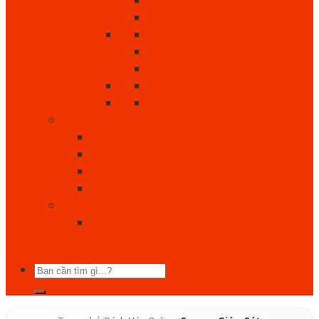
Làm Đẹp
Giày Crocs
Túi Đựng Dụng Cụ
Keo Ong
Bách Hóa Online
Tất cả sản phẩm
Cẩm Nang Mẹ Và Bé
Bé Ăn Gì?
Bé Mặc
Chăm Sóc Trẻ Sơ Sinh
Chăm Sóc Sức Khỏe
Dịch Vụ - Địa Điểm
Học Đàn Nha – Trung Tâm Dạy Đàn
Piano – Organ Uy Tín Tại Bảo Lộc
Tìm
kiếm: