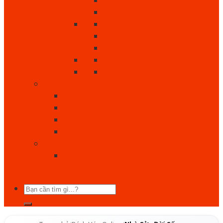
Làm Đẹp
Giày Crocs
Túi Đựng Dụng Cụ
Keo Ong
Bách Hóa Online
Tất cả sản phẩm
Cẩm Nang Mẹ Và Bé
Bé Ăn Gì?
Bé Mặc
Chăm Sóc Trẻ Sơ Sinh
Chăm Sóc Sức Khỏe
Dịch Vụ - Địa Điểm
Học Đàn Nha – Trung Tâm Dạy Đàn
Piano – Organ Uy Tín Tại Bảo Lộc
Tìm
kiếm: