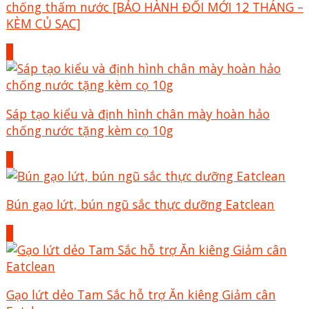
chống thấm nước [BẢO HÀNH ĐỔI MỚI 12 THÁNG –
KÈM CỦ SẠC]
+
Sáp tạo kiểu và định hình chân mày hoàn hảo
chống nước tặng kèm cọ 10g
+
Bún gạo lứt, bún ngũ sắc thực dưỡng Eatclean
+
Gạo lứt dẻo Tam Sắc hỗ trợ Ăn kiêng Giảm cân