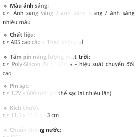
🔹
Màu ánh sáng:
👉 Ánh sáng vàng / ánh sáng trắng / ánh sáng
nhiều màu
🔹
Chất liệu:
👉 ABS cao cấp + Thép không gỉ
🔹
Tấm pin năng lượng mặt trời:
👉 Poly-Silicon 2V / 120mA – hiệu suất chuyển đổi
cao
🔹
Pin sạc:
👉 1.2V – 600mAh (có thể sạc lại nhiều lần)
🔹
Kích thước:
👉 11,5 x 11,5 x 13 cm
🔹
Chuẩn chống nước:
👉 IP65