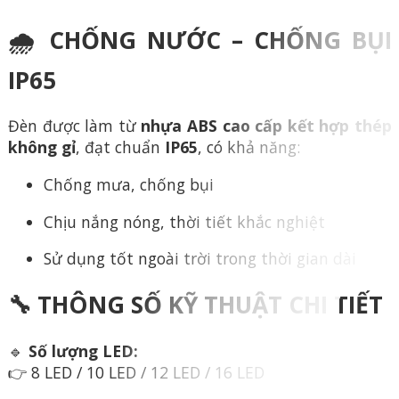
🌧️ CHỐNG NƯỚC – CHỐNG BỤI
IP65
Đèn được làm từ
nhựa ABS cao cấp kết hợp thép
không gỉ
, đạt chuẩn
IP65
, có khả năng:
Chống mưa, chống bụi
Chịu nắng nóng, thời tiết khắc nghiệt
Sử dụng tốt ngoài trời trong thời gian dài
🔧 THÔNG SỐ KỸ THUẬT CHI TIẾT
🔹
Số lượng LED:
👉 8 LED / 10 LED / 12 LED / 16 LED