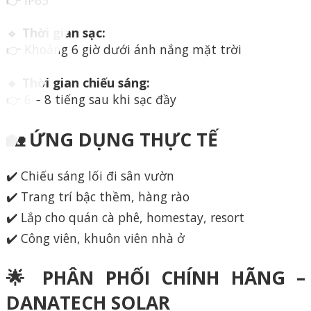
🔹
Thời gian sạc:
👉 Khoảng 6 giờ dưới ánh nắng mặt trời
🔹
Thời gian chiếu sáng:
👉 6 – 8 tiếng sau khi sạc đầy
🏡 ỨNG DỤNG THỰC TẾ
✔️ Chiếu sáng lối đi sân vườn
✔️ Trang trí bậc thềm, hàng rào
✔️ Lắp cho quán cà phê, homestay, resort
✔️ Công viên, khuôn viên nhà ở
🌟 PHÂN PHỐI CHÍNH HÃNG –
DANATECH SOLAR