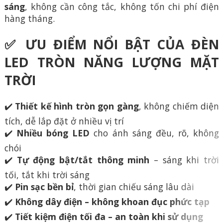
sáng
, không cần công tắc, không tốn chi phí điện
hàng tháng.
✅ ƯU ĐIỂM NỔI BẬT CỦA ĐÈN
LED TRÒN NĂNG LƯỢNG MẶT
TRỜI
✔️
Thiết kế hình tròn gọn gàng
, không chiếm diện
tích, dễ lắp đặt ở nhiều vị trí
✔️
Nhiều bóng LED
cho ánh sáng đều, rõ, không
chói
✔️
Tự động bật/tắt thông minh
– sáng khi trời
tối, tắt khi trời sáng
✔️
Pin sạc bền bỉ
, thời gian chiếu sáng lâu dài
✔️
Không dây điện – không khoan đục phức tạp
✔️
Tiết kiệm điện tối đa – an toàn khi sử dụng