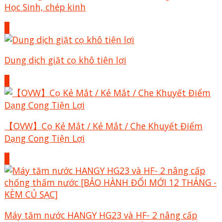
Học Sinh, chép kinh
+
Dung dịch giặt cọ khô tiện lợi
+
【OVW】Cọ Kẻ Mắt / Kẻ Mắt / Che Khuyết Điểm
Dạng Cong Tiện Lợi
+
Máy tăm nước HANGY HG23 và HF- 2 nâng cấp