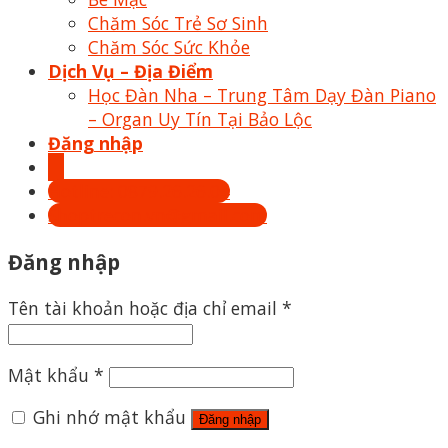
Chăm Sóc Trẻ Sơ Sinh
Chăm Sóc Sức Khỏe
Dịch Vụ – Địa Điểm
Học Đàn Nha – Trung Tâm Dạy Đàn Piano
– Organ Uy Tín Tại Bảo Lộc
Đăng nhập
Hotline: 0879.26.26.04
Shoptrecon.vn@gmail.com
Đăng nhập
Tên tài khoản hoặc địa chỉ email
*
Mật khẩu
*
Ghi nhớ mật khẩu
Đăng nhập