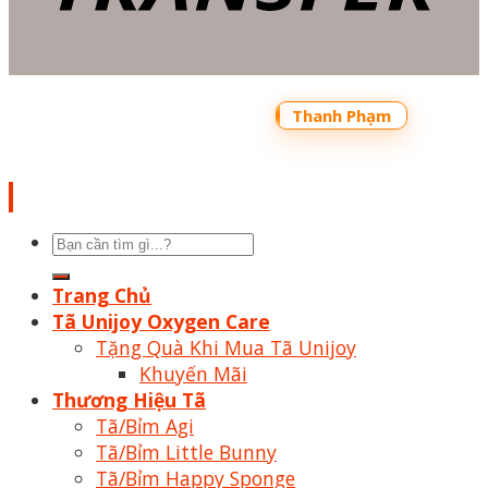
Copyright 2026 ©
Bản quyền thuộc về
Shoptrecon.vn Powered by
Thanh Phạm
Tìm
kiếm:
Trang Chủ
Tã Unijoy Oxygen Care
Tặng Quà Khi Mua Tã Unijoy
Khuyến Mãi
Thương Hiệu Tã
Tã/Bỉm Agi
Tã/Bỉm Little Bunny
Tã/Bỉm Happy Sponge