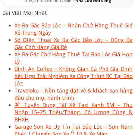
Trang chủ
/
Bách Hóa Online
/
Nhà Cửa Đời Sống
Bài Viết Mới Nhất
Xe Ba Gác Bảo Lộc – Nhận Chở Hàng Thuê Giá
Rẻ Trong Ngày
Số Điện Thoại Xe Ba Gác Bảo Lộc – Dũng Ba
Gác Chở Hàng Giá Rẻ
Xe Ba Gác Chở Hàng Thuê Tại Bảo Lộc Giá Hợp
Lý
Bình An Coffee – Không Gian Cà Phê Gia Đình
Kết Hợp Trải Nghiệm Xe Công Trình RC Tại Bảo
Lộc
Traveloka – Nền tảng đặt vé & khách sạn hàng
đầu cho mọi hành trình
🚖 Tuyển Dụng Tài Xế Taxi Xanh SM – Thu
Nhập 15–25 Triệu/Tháng, Có Lương Cứng &
BHXH
Garage Sơn Xe Uy Tín Tại Bảo Lộc – Sơn Năm
Phát | Chuyên Sơn Xe Ô Tô & Xe Máy