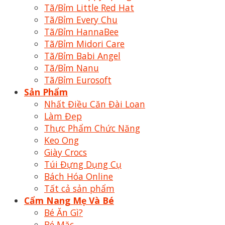
Tã/Bỉm Little Red Hat
Tã/Bỉm Every Chu
Tã/Bỉm HannaBee
Tã/Bỉm Midori Care
Tã/Bỉm Babi Angel
Tã/Bỉm Nanu
Tã/Bỉm Eurosoft
Sản Phẩm
Nhất Điều Căn Đài Loan
Làm Đẹp
Thực Phẩm Chức Năng
Keo Ong
Giày Crocs
Túi Đựng Dụng Cụ
Bách Hóa Online
Tất cả sản phẩm
Cẩm Nang Mẹ Và Bé
Bé Ăn Gì?
Bé Mặc