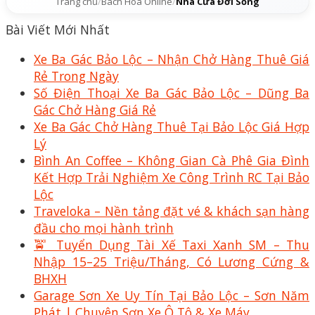
Trang chủ
/
Bách Hóa Online
/
Nhà Cửa Đời Sống
Bài Viết Mới Nhất
Xe Ba Gác Bảo Lộc – Nhận Chở Hàng Thuê Giá
Rẻ Trong Ngày
Số Điện Thoại Xe Ba Gác Bảo Lộc – Dũng Ba
Gác Chở Hàng Giá Rẻ
Xe Ba Gác Chở Hàng Thuê Tại Bảo Lộc Giá Hợp
Lý
Bình An Coffee – Không Gian Cà Phê Gia Đình
Kết Hợp Trải Nghiệm Xe Công Trình RC Tại Bảo
Lộc
Traveloka – Nền tảng đặt vé & khách sạn hàng
đầu cho mọi hành trình
🚖 Tuyển Dụng Tài Xế Taxi Xanh SM – Thu
Nhập 15–25 Triệu/Tháng, Có Lương Cứng &
BHXH
Garage Sơn Xe Uy Tín Tại Bảo Lộc – Sơn Năm
Phát | Chuyên Sơn Xe Ô Tô & Xe Máy