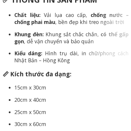
Chất liệu:
Vải lụa cao cấp,
chống nước –
chống phai màu
, bền đẹp khi treo ngoài trời
Khung đèn:
Khung sắt chắc chắn,
có thể gấp
gọn
, dễ vận chuyển và bảo quản
Kiểu dáng:
Hình trụ dài, in chữ/phong cách
Nhật Bản – Hồng Kông
📏 Kích thước đa dạng:
15cm x 30cm
20cm x 40cm
25cm x 50cm
30cm x 60cm