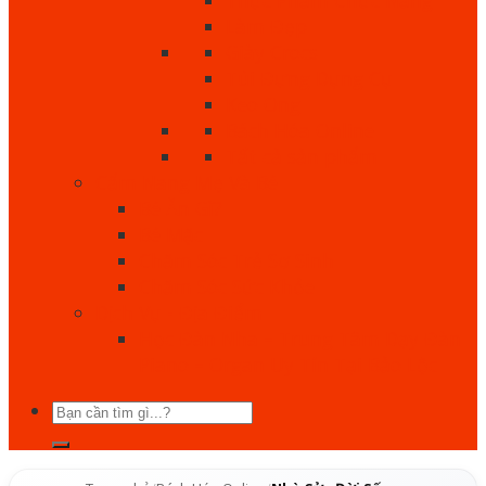
Làm Đẹp
Giày Crocs
Túi Đựng Dụng Cụ
Keo Ong
Bách Hóa Online
Tất cả sản phẩm
Cẩm Nang Mẹ Và Bé
Bé Ăn Gì?
Bé Mặc
Chăm Sóc Trẻ Sơ Sinh
Chăm Sóc Sức Khỏe
Dịch Vụ - Địa Điểm
Học Đàn Nha – Trung Tâm Dạy Đàn
Piano – Organ Uy Tín Tại Bảo Lộc
Tìm
kiếm: