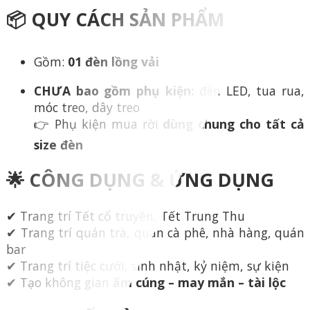
📦 QUY CÁCH SẢN PHẨM
Gồm:
01 đèn lồng vải
CHƯA bao gồm phụ kiện:
đèn LED, tua rua,
móc treo, dây treo
👉 Phụ kiện mua rời
dùng chung cho tất cả
size đèn
🌟 CÔNG DỤNG & ỨNG DỤNG
✔ Trang trí Tết cổ truyền, Tết Trung Thu
✔ Trang trí quán trà, quán cà phê, nhà hàng, quán
bar
✔ Trang trí tiệc cưới, sinh nhật, kỷ niệm, sự kiện
✔ Tạo không gian
ấm cúng – may mắn – tài lộc