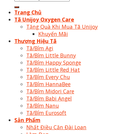
kiếm:
Trang Chủ
Tã Unijoy Oxygen Care
Tặng Quà Khi Mua Tã Unijoy
Khuyến Mãi
Thương Hiệu Tã
Tã/Bỉm Agi
Tã/Bỉm Little Bunny
Tã/Bỉm Happy Sponge
Tã/Bỉm Little Red Hat
Tã/Bỉm Every Chu
Tã/Bỉm HannaBee
Tã/Bỉm Midori Care
Tã/Bỉm Babi Angel
Tã/Bỉm Nanu
Tã/Bỉm Eurosoft
Sản Phẩm
Nhất Điều Căn Đài Loan