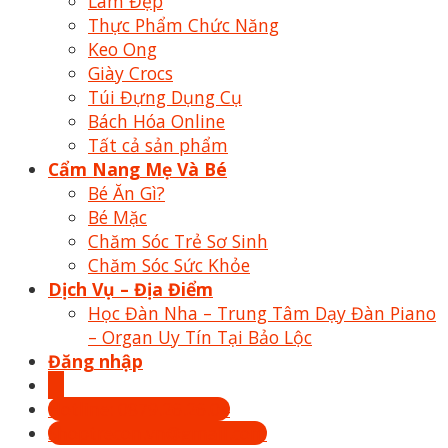
Làm Đẹp
Thực Phẩm Chức Năng
Keo Ong
Giày Crocs
Túi Đựng Dụng Cụ
Bách Hóa Online
Tất cả sản phẩm
Cẩm Nang Mẹ Và Bé
Bé Ăn Gì?
Bé Mặc
Chăm Sóc Trẻ Sơ Sinh
Chăm Sóc Sức Khỏe
Dịch Vụ – Địa Điểm
Học Đàn Nha – Trung Tâm Dạy Đàn Piano
– Organ Uy Tín Tại Bảo Lộc
Đăng nhập
Hotline: 0879.26.26.04
Shoptrecon.vn@gmail.com