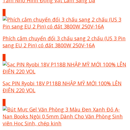
Tằm Nhỏ Hình Động Vật Làm Sáng Da
+
Phích cắm chuyển đổi 3 chấu sang 2 chấu (US 3 Pin
sang EU 2 Pin) có đất 3800W 250V-16A
+
Sạc PIN Ryobi 18V P118B NHẬP MỸ MỚI 100% LÊN
ĐIỆN 220 VOL
+