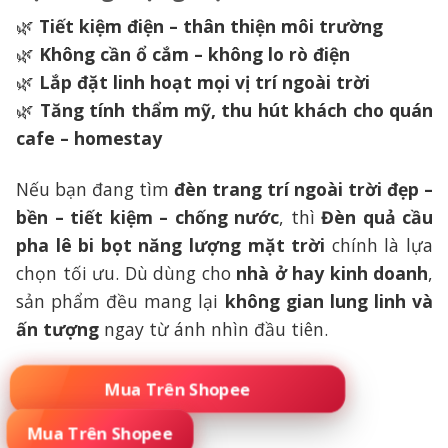
🌿
Tiết kiệm điện – thân thiện môi trường
🌿
Không cần ổ cắm – không lo rò điện
🌿
Lắp đặt linh hoạt mọi vị trí ngoài trời
🌿
Tăng tính thẩm mỹ, thu hút khách cho quán
cafe – homestay
Nếu bạn đang tìm
đèn trang trí ngoài trời đẹp –
bền – tiết kiệm – chống nước
, thì
Đèn quả cầu
pha lê bi bọt năng lượng mặt trời
chính là lựa
chọn tối ưu. Dù dùng cho
nhà ở hay kinh doanh
,
sản phẩm đều mang lại
không gian lung linh và
ấn tượng
ngay từ ánh nhìn đầu tiên.
🚀 ĐẶT MUA NGAY – SỐ LƯỢNG CÓ HẠN
Mua Trên Shopee