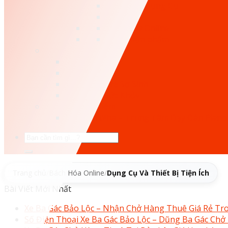
Túi Đựng Dụng Cụ
Keo Ong
Bách Hóa Online
Tất cả sản phẩm
Cẩm Nang Mẹ Và Bé
Bé Ăn Gì?
Bé Mặc
Chăm Sóc Trẻ Sơ Sinh
Chăm Sóc Sức Khỏe
Dịch Vụ - Địa Điểm
Học Đàn Nha – Trung Tâm Dạy Đàn Piano 
Tìm
kiếm:
Trang chủ
/
Bách Hóa Online
/
Dụng Cụ Và Thiết Bị Tiện Ích
Bài Viết Mới Nhất
Xe Ba Gác Bảo Lộc – Nhận Chở Hàng Thuê Giá Rẻ Tr
Số Điện Thoại Xe Ba Gác Bảo Lộc – Dũng Ba Gác Chở