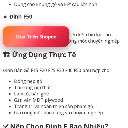
Dùng cho khung gỗ và kết cấu lớn hơn
🔹 Đinh F50
Chiều dài: 50mm
Chuyên dùng cho gỗ dày, liên kết chịu lực cao
Mua Trên Shopee
Phù hợp công trình và xưởng mộc chuyên nghiệp
🏗️ Ứng Dụng Thực Tế
Đinh Bắn Gỗ F15 F20 F25 F30 F40 F50 phù hợp cho:
Đóng nẹp gỗ
Thi công nội thất
Làm tủ, bàn ghế
Gắn ván MDF, plywood
Trang trí và hoàn thiện sản phẩm gỗ
Gia công mộc dân dụng và chuyên nghiệp
✅ Nên Chọn Đinh F Bao Nhiêu?