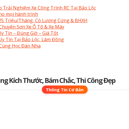
p Trải Nghiệm Xe Công Trình RC Tại Bảo Lộc
ho mọi hành trình
–25 Triệu/Tháng, Có Lương Cứng & BHXH
 Chuyên Sơn Xe Ô Tô & Xe Máy
y Tín – Đúng Giờ – Giá Tốt
y Tín Tại Bảo Lộc, Lâm Đồng
 Cùng Học Đàn Nha
Dạng Kích Thước, Bám Chắc, Thi Công Đẹp