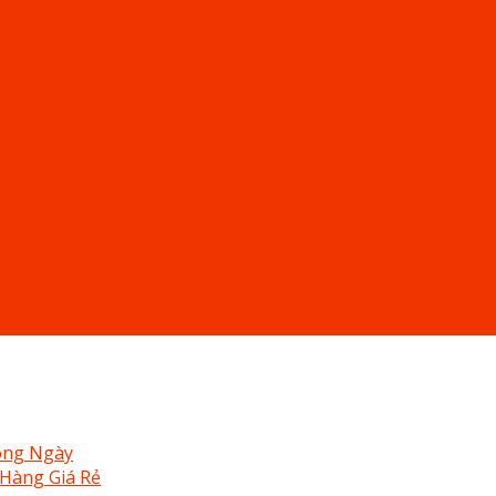
– Organ Uy Tín Tại Bảo Lộc
ong Ngày
 Hàng Giá Rẻ