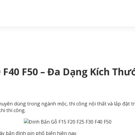
0 F40 F50 – Đa Dạng Kích Thư
huyên dùng trong ngành mộc, thi công nội thất và lắp đặt t
hi thi công.
áy bắn đinh pin phổ biến hiện nay.