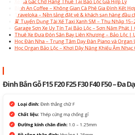
Xe Ba Gác Chở Hàng Thuê Tại Bảo Lộc Giá Hợp Lý
Bình An Coffee – Không Gian Cà Phê Gia Đình Kết Hợ
Traveloka – Nền tảng đặt vé & khách sạn hàng đầu c
🚖 Tuyển Dụng Tài Xế Taxi Xanh SM – Thu Nhập 15
Garage Sơn Xe Uy Tín Tại Bảo Lộc – Sơn Năm Phát |
Thuê Xe Đưa Đón Sân Bay Liên Khương – Bảo Lộc | U
Học Đàn Nha – Trung Tâm Dạy Đàn Piano và Organ U
Học Organ Bảo Lộc – Khơi Dậy Năng Khiếu Âm Nhạc
Đinh Bắn Gỗ F15 F20 F25 F30 F40 F50 – Đa 
Loại đinh:
Đinh thẳng chữ F
Chất liệu:
Thép cứng mạ chống gỉ
Đường kính chân đinh:
1.0 – 1.25mm
Bề rộng thân đinh:
khoảng 1.25mm