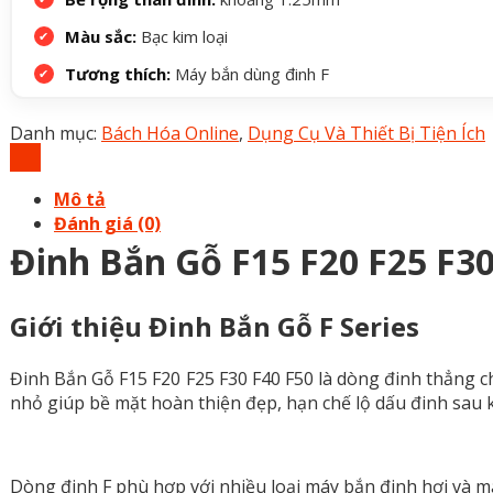
Màu sắc:
Bạc kim loại
Tương thích:
Máy bắn dùng đinh F
Danh mục:
Bách Hóa Online
,
Dụng Cụ Và Thiết Bị Tiện Ích
Mô tả
Đánh giá (0)
Đinh Bắn Gỗ F15 F20 F25 F3
Giới thiệu Đinh Bắn Gỗ F Series
Đinh Bắn Gỗ F15 F20 F25 F30 F40 F50 là dòng đinh thẳng c
nhỏ giúp bề mặt hoàn thiện đẹp, hạn chế lộ dấu đinh sau k
Dòng đinh F phù hợp với nhiều loại máy bắn đinh hơi và m