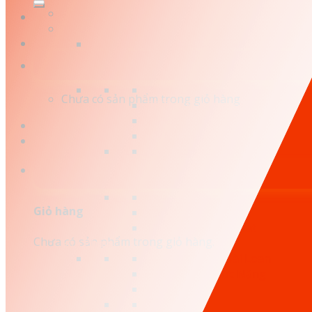
kiếm:
Trang Chủ
Hotline: 0879.26.26.04
Tã Unijoy Oxygen Care
Tặng Quà Khi Mua Tã Unijoy
Khuyến Mãi
Thương Hiệu Tã
Tã/Bỉm Agi
Chưa có sản phẩm trong giỏ hàng.
Tã/Bỉm Babi Angel
Tã/Bỉm Little Bunny
Tã/Bỉm Happy Sponge
Tã/Bỉm Eurosoft
Tã/Bỉm Nanu
Tã/Bỉm Every Chu
Tã/Bỉm Midori Care
Giỏ hàng
Tã/Bỉm HannaBee
Tã/Bỉm Little Red Hat
Chưa có sản phẩm trong giỏ hàng.
Sản Phẩm
Nhất Điều Căn Đài Loan
Thực Phẩm Chức Năng
Làm Đẹp
Giày Crocs