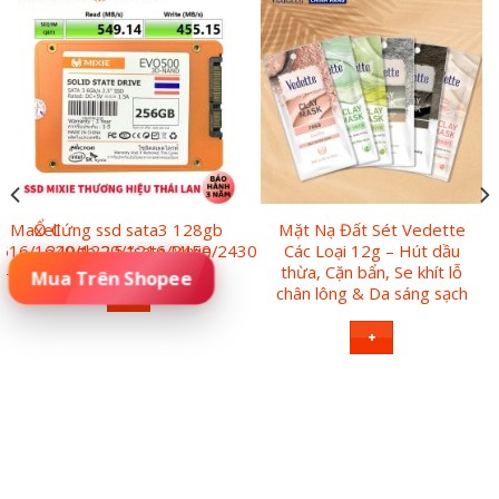
n Maxell
Ổ Cứng ssd sata3 128gb
Mặt Nạ Đất Sét Vedette
616/1620/1220/1216/2450/2430
240gb 2.5 “sata Mixie
Các Loại 12g – Hút dầu
t – Hàng Chính Hãng
thừa, Cặn bẩn, Se khít lỗ
Đặt Mua Sản Phẩm
chân lông & Da sáng sạch
+
+