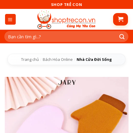
Skip
SHOP TRẺ CON
to
content
Tìm
kiếm:
Trang chủ
/
Bách Hóa Online
/
Nhà Cửa Đời Sống