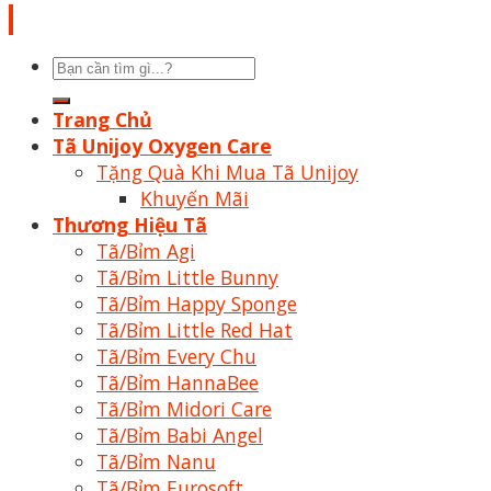
Tìm
kiếm:
Trang Chủ
Tã Unijoy Oxygen Care
Tặng Quà Khi Mua Tã Unijoy
Khuyến Mãi
Thương Hiệu Tã
Tã/Bỉm Agi
Tã/Bỉm Little Bunny
Tã/Bỉm Happy Sponge
Tã/Bỉm Little Red Hat
Tã/Bỉm Every Chu
Tã/Bỉm HannaBee
Tã/Bỉm Midori Care
Tã/Bỉm Babi Angel
Tã/Bỉm Nanu
Tã/Bỉm Eurosoft