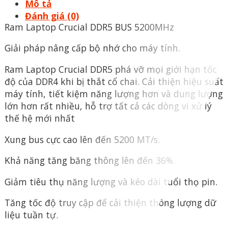
Mô tả
Đánh giá (0)
Ram Laptop Crucial DDR5 BUS 5200MHz
Giải pháp nâng cấp bộ nhớ cho máy tính.
Ram Laptop Crucial DDR5 phá vỡ mọi giới hạn tốc
độ của DDR4 khi bị thắt cổ chai. Cải thiện hiệu suất
máy tính, tiết kiệm năng lượng hơn và dung lượng
lớn hơn rất nhiều, hỗ trợ tất cả các dòng vi xử lý
thế hệ mới nhất
Xung bus cực cao lên đến 5200 MT/s.
Khả năng tăng băng thông lên đến 36%.
Giảm tiêu thụ năng lượng và kéo dài tuổi thọ pin.
Tăng tốc độ truy cập để cải thiện thông lượng dữ
liệu tuần tự.