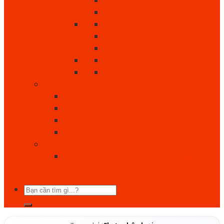
Làm Đẹp
Giày Crocs
Túi Đựng Dụng Cụ
Keo Ong
Bách Hóa Online
Tất cả sản phẩm
Cẩm Nang Mẹ Và Bé
Bé Ăn Gì?
Bé Mặc
Chăm Sóc Trẻ Sơ Sinh
Chăm Sóc Sức Khỏe
Dịch Vụ - Địa Điểm
Học Đàn Nha – Trung Tâm Dạy Đàn
Piano – Organ Uy Tín Tại Bảo Lộc
Tìm
kiếm: