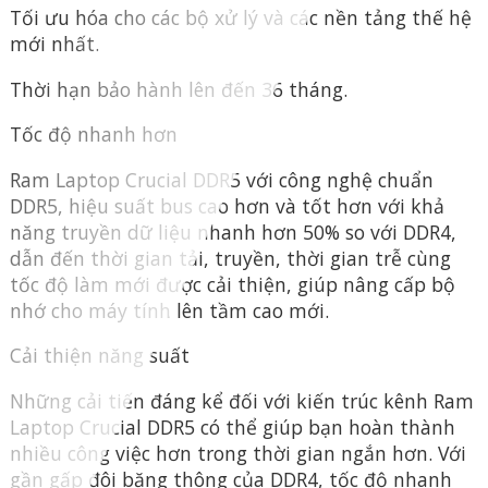
Tối ưu hóa cho các bộ xử lý và các nền tảng thế hệ
mới nhất.
Thời hạn bảo hành lên đến 36 tháng.
Tốc độ nhanh hơn
Ram Laptop Crucial DDR5 với công nghệ chuẩn
DDR5, hiệu suất bus cao hơn và tốt hơn với khả
năng truyền dữ liệu nhanh hơn 50% so với DDR4,
dẫn đến thời gian tải, truyền, thời gian trễ cùng
tốc độ làm mới được cải thiện, giúp nâng cấp bộ
nhớ cho máy tính lên tầm cao mới.
Cải thiện năng suất
Những cải tiến đáng kể đối với kiến ​​trúc kênh Ram
Laptop Crucial DDR5 có thể giúp bạn hoàn thành
nhiều công việc hơn trong thời gian ngắn hơn. Với
gần gấp đôi băng thông của DDR4, tốc độ nhanh