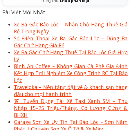
Trang chủ
/
Chưa phân loại
Bài Viết Mới Nhất
Xe Ba Gác Bảo Lộc – Nhận Chở Hàng Thuê Giá
Rẻ Trong Ngày
Số Điện Thoại Xe Ba Gác Bảo Lộc – Dũng Ba
Gác Chở Hàng Giá Rẻ
Xe Ba Gác Chở Hàng Thuê Tại Bảo Lộc Giá Hợp
Lý
Bình An Coffee – Không Gian Cà Phê Gia Đình
Kết Hợp Trải Nghiệm Xe Công Trình RC Tại Bảo
Lộc
Traveloka – Nền tảng đặt vé & khách sạn hàng
đầu cho mọi hành trình
🚖 Tuyển Dụng Tài Xế Taxi Xanh SM – Thu
Nhập 15–25 Triệu/Tháng, Có Lương Cứng &
BHXH
Garage Sơn Xe Uy Tín Tại Bảo Lộc – Sơn Năm
Phát | Chuyên Sơn Xe Ô Tô & Xe Máy