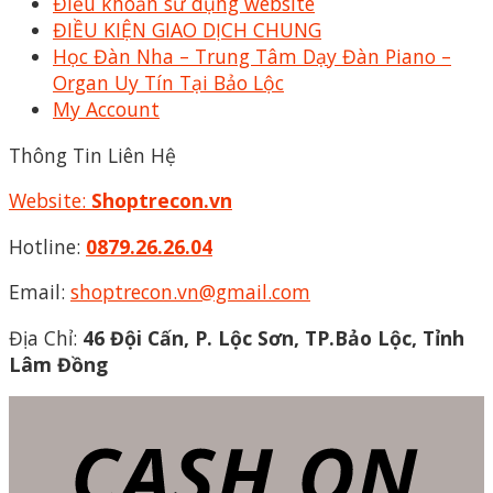
Điều khoản sử dụng website
ĐIỀU KIỆN GIAO DỊCH CHUNG
Học Đàn Nha – Trung Tâm Dạy Đàn Piano –
Organ Uy Tín Tại Bảo Lộc
My Account
Thông Tin Liên Hệ
Website:
Shoptrecon.vn
Hotline:
0879.26.26.04
Email:
shoptrecon.vn@gmail.com
Địa Chỉ:
46 Đội Cấn, P. Lộc Sơn, TP.Bảo Lộc, Tỉnh
Lâm Đồng