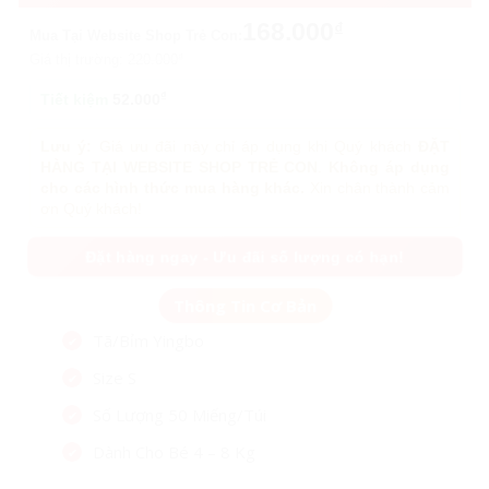
168.000
₫
Mua Tại Website Shop Trẻ Con:
Giá thị trường:
220.000
₫
₫
Tiết kiệm
52.000
Lưu ý:
Giá ưu đãi này chỉ áp dụng khi Quý khách
ĐẶT
HÀNG TẠI WEBSITE SHOP TRẺ CON
.
Không áp dụng
cho các hình thức mua hàng khác.
Xin chân thành cảm
ơn Quý khách!
Đặt hàng ngay - Ưu đãi số lượng có hạn!
Tã/Bỉm Yingbo
Size S
Số Lượng 50 Miếng/Túi
Dành Cho Bé 4 – 8 Kg