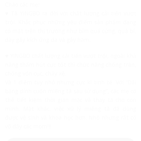
Chào các mẹ!
♥ Tã YINGBO ra đời với chất lượng cải tiến vượt
trội. Khắc phục những yếu điểm sản phẩm đang
có mặt trên thị trường như bỉm quá cứng, quá bí,
dày gây kích ứng da và gây hăm.
♥ YINGBO chất lượng cải tiến vượt trội, ngoài khả
năng thấm hút cực tốt thì chức năng chống tràn,
chống vón cục, chảy xệ.
Và 1 điểm tuy nhỏ nhưng cực kì tinh tế. Với “Dải
băng dính cuốn miếng tã sau sử dụng”, các mẹ có
thể tiết kiệm thời gian mặc và thay tã cho con
mình. Mặt khác, việc xử lý miếng tã đã dùng
được vệ sinh và khoa học hơn. Nhỏ nhưng rất có
võ đấy các mom!!!