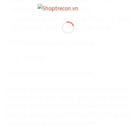
Yingbo có các size dán S (4-8kg)
Yingbo có các size quần M (6-11kg), L (9-14kg),
XL (12-17kg), XXL (15-18kg), XXXL >18kg
*Phân loại bỉm dựa theo kiểu dáng:
Tã – Bỉm Dán.
VẠCH BÁO TRÀN BỈM THÔNG MINH
Điều đặc biệt ở bỉm Yingbo là xuất hiện vạch báo
thông minh ở bỉm quần, giúp người lớn biết
được khi nào là thời gian thích hợp để thay bỉm.
Điều này giúp ba mẹ chủ động hơn, đồng thời
cũng giúp giữ vệ sinh cho bé tốt hơn.