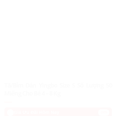
Tã/Bỉm Dán Yingbo Size S Số Lượng 50
Miếng Cho Bé 4 – 8 Kg
🔥️
Giá Ưu Đãi Hôm Nay
-24%