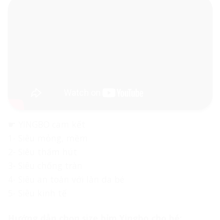
☛ YINGBO cam kết
1- Siêu mỏng, mềm
2- Siêu thấm hút
3- Siêu chống tràn
4- Siêu an toàn với làn da bé
5- Siêu kinh tế
Hướng dẫn chọn size bỉm Yingbo cho bé: