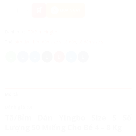
Tã/Bỉm Dán Yingbo Size S Số Lượng 50 Miếng Cho Bé 4 
MUA NGAY
Danh mục:
Tã/Bỉm Yingbo
Thẻ:
bỉm dán
,
bỉm dán size s
,
tả dán
,
tả dán size s
Mô tả
Đánh giá (0)
Tã/Bỉm Dán Yingbo Size S Số
Lượng 50 Miếng Cho Bé 4 – 8 Kg