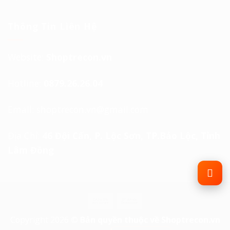
Thông Tin Liên Hệ
Website:
Shoptrecon.vn
Hotline:
0879.26.26.04
Email:
shoptrecon.vn@gmail.com
Địa Chỉ:
46 Đội Cấn, P. Lộc Sơn, TP.Bảo Lộc, Tỉnh
Lâm Đồng
Copyright 2026 ©
Bản quyền thuộc về Shoptrecon.vn