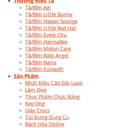
Thương Hiệu Tã
Tã/Bỉm Agi
Tã/Bỉm Little Bunny
Tã/Bỉm Happy Sponge
Tã/Bỉm Little Red Hat
Tã/Bỉm Every Chu
Tã/Bỉm HannaBee
Tã/Bỉm Midori Care
Tã/Bỉm Babi Angel
Tã/Bỉm Nanu
Tã/Bỉm Eurosoft
Sản Phẩm
Nhất Điều Căn Đài Loan
Làm Đẹp
Thực Phẩm Chức Năng
Keo Ong
Giày Crocs
Túi Đựng Dụng Cụ
Bách Hóa Online