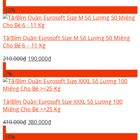
gốc
hiện
+
là:
tại
-10%
210.000₫.
là:
190.000₫.
Tã/Bỉm Quần Eurosoft Size M Số Lượng 50 Miếng
Cho Bé 6 – 11 Kg
Giá
Giá
210.000
₫
190.000
₫
gốc
hiện
+
là:
tại
-7%
210.000₫.
là:
190.000₫.
Tã/Bỉm Quần Eurosoft Size XXXL Số Lượng 100
Miếng Cho Bé >=25 Kg
Giá
Giá
410.000
₫
380.000
₫
gốc
hiện
+
là:
tại
-10%