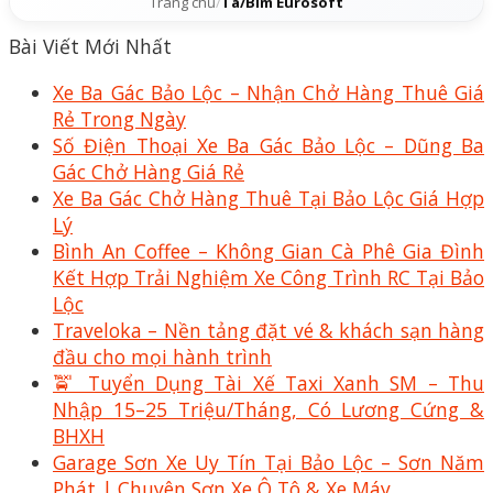
Trang chủ
/
Tã/Bỉm Eurosoft
Bài Viết Mới Nhất
Xe Ba Gác Bảo Lộc – Nhận Chở Hàng Thuê Giá
Rẻ Trong Ngày
Số Điện Thoại Xe Ba Gác Bảo Lộc – Dũng Ba
Gác Chở Hàng Giá Rẻ
Xe Ba Gác Chở Hàng Thuê Tại Bảo Lộc Giá Hợp
Lý
Bình An Coffee – Không Gian Cà Phê Gia Đình
Kết Hợp Trải Nghiệm Xe Công Trình RC Tại Bảo
Lộc
Traveloka – Nền tảng đặt vé & khách sạn hàng
đầu cho mọi hành trình
🚖 Tuyển Dụng Tài Xế Taxi Xanh SM – Thu
Nhập 15–25 Triệu/Tháng, Có Lương Cứng &
BHXH
Garage Sơn Xe Uy Tín Tại Bảo Lộc – Sơn Năm
Phát | Chuyên Sơn Xe Ô Tô & Xe Máy