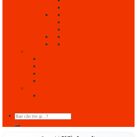
Làm Đẹp
Giày Crocs
Túi Đựng Dụng Cụ
Keo Ong
Bách Hóa Online
Tất cả sản phẩm
Cẩm Nang Mẹ Và Bé
Bé Ăn Gì?
Bé Mặc
Chăm Sóc Trẻ Sơ Sinh
Chăm Sóc Sức Khỏe
Dịch Vụ - Địa Điểm
Học Đàn Nha – Trung Tâm Dạy Đàn
Piano – Organ Uy Tín Tại Bảo Lộc
Tìm
kiếm: