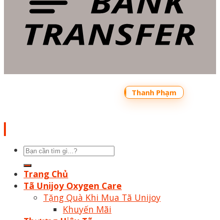
Copyright 2026 ©
Bản quyền thuộc về
Shoptrecon.vn Powered by
Thanh Phạm
Tìm
kiếm:
Trang Chủ
Tã Unijoy Oxygen Care
Tặng Quà Khi Mua Tã Unijoy
Khuyến Mãi