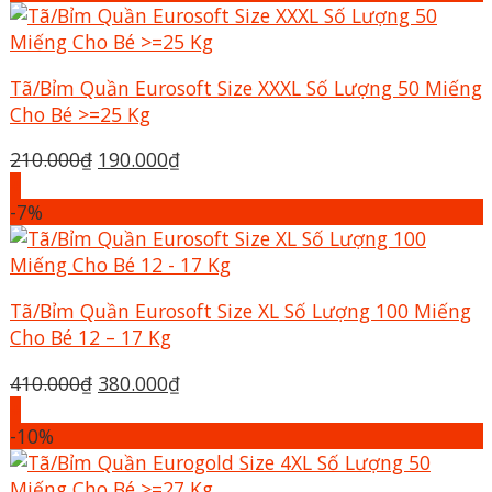
410.000₫.
là:
380.000₫.
Tã/Bỉm Quần Eurosoft Size XXXL Số Lượng 50 Miếng
Cho Bé >=25 Kg
Giá
Giá
210.000
₫
190.000
₫
gốc
hiện
+
là:
tại
-7%
210.000₫.
là:
190.000₫.
Tã/Bỉm Quần Eurosoft Size XL Số Lượng 100 Miếng
Cho Bé 12 – 17 Kg
Giá
Giá
410.000
₫
380.000
₫
gốc
hiện
+
là:
tại
-10%
410.000₫.
là:
380.000₫.