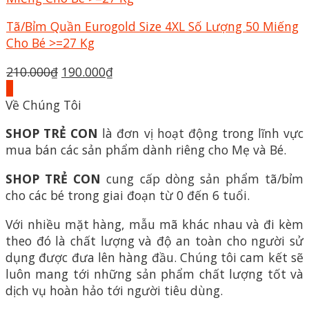
Tã/Bỉm Quần Eurogold Size 4XL Số Lượng 50 Miếng
Cho Bé >=27 Kg
Giá
Giá
210.000
₫
190.000
₫
gốc
hiện
+
là:
tại
Về Chúng Tôi
210.000₫.
là:
SHOP TRẺ CON
là đơn vị hoạt động trong lĩnh vực
190.000₫.
mua bán các sản phẩm dành riêng cho Mẹ và Bé.
SHOP TRẺ CON
cung cấp dòng sản phẩm tã/bỉm
cho các bé trong giai đoạn từ 0 đến 6 tuổi.
Với nhiều mặt hàng, mẫu mã khác nhau và đi kèm
theo đó là chất lượng và độ an toàn cho người sử
dụng được đưa lên hàng đầu. Chúng tôi cam kết sẽ
luôn mang tới những sản phẩm chất lượng tốt và
dịch vụ hoàn hảo tới người tiêu dùng.