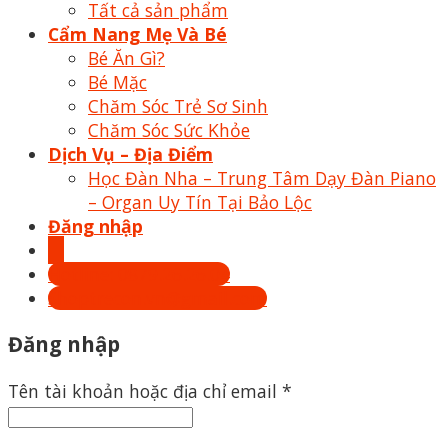
Tất cả sản phẩm
Cẩm Nang Mẹ Và Bé
Bé Ăn Gì?
Bé Mặc
Chăm Sóc Trẻ Sơ Sinh
Chăm Sóc Sức Khỏe
Dịch Vụ – Địa Điểm
Học Đàn Nha – Trung Tâm Dạy Đàn Piano
– Organ Uy Tín Tại Bảo Lộc
Đăng nhập
Hotline: 0879.26.26.04
Shoptrecon.vn@gmail.com
Đăng nhập
Tên tài khoản hoặc địa chỉ email
*