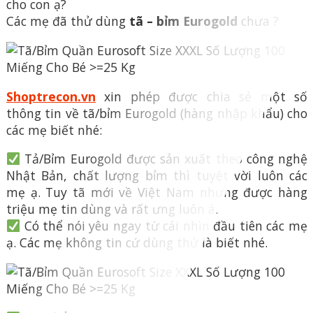
cho con ạ?
Các mẹ đã thử dùng
tã – bỉm Eurogold
chưa ?
Shoptrecon.vn
xin phép được chia sẻ một số
thông tin về tã/bỉm Eurogold (hàng nhập khẩu) cho
các mẹ biết nhé:
Tả/Bỉm Eurogold được sản xuất theo công nghệ
Nhật Bản, chất lượng bỉm thì tuyệt vời luôn các
mẹ ạ. Tuy tã mới về Việt Nam nhưng được hàng
triệu mẹ tin dùng và rất ưng luôn á.
Có thể nói yêu ngay từ cái nhìn đầu tiên các mẹ
ạ. Các mẹ không tin cứ dùng thử là biết nhé.