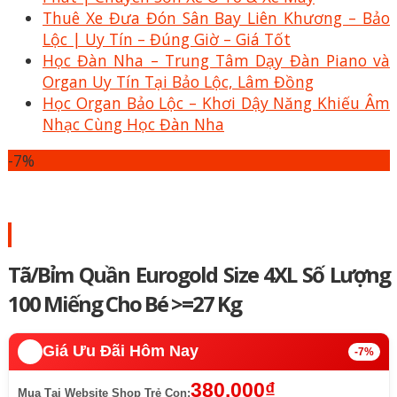
Thuê Xe Đưa Đón Sân Bay Liên Khương – Bảo
Lộc | Uy Tín – Đúng Giờ – Giá Tốt
Học Đàn Nha – Trung Tâm Dạy Đàn Piano và
Organ Uy Tín Tại Bảo Lộc, Lâm Đồng
Học Organ Bảo Lộc – Khơi Dậy Năng Khiếu Âm
Nhạc Cùng Học Đàn Nha
-7%
Tã/Bỉm Quần Eurogold Size 4XL Số Lượng
100 Miếng Cho Bé >=27 Kg
🔥️
Giá Ưu Đãi Hôm Nay
-7%
380.000
₫
Mua Tại Website Shop Trẻ Con: