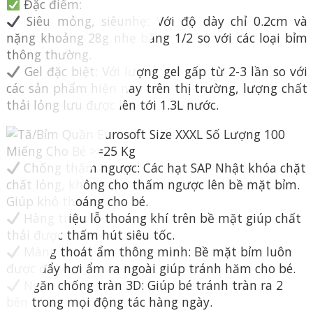
Đặc điểm:
Siêu mỏng, siêunhẹ: Với độ dày chỉ 0.2cm và
nặng khoảng 28g nhẹ bằng 1/2 so với các loại bỉm
thông thường.
Gel đặc biệt: Với lượng gel gấp từ 2-3 lần so với
các sản phẩm hiện nay trên thị trường, lượng chất
thải lỏng lưu được lên tới 1.3L nước.
Chống thấm ngược: Các hạt SAP Nhật khóa chặt
chất lỏng, không cho thấm ngược lên bề mặt bỉm.
Giúp khô thoáng cho bé.
Hàng triệu lỗ thoáng khí trên bề mặt giúp chất
thải được thấm hút siêu tốc.
Màng thoát ẩm thông minh: Bề mặt bỉm luôn
được đẩy hơi ẩm ra ngoài giúp tránh hăm cho bé.
Ngăn chống tràn 3D: Giúp bé tránh tràn ra 2
bên trong mọi động tác hàng ngày.