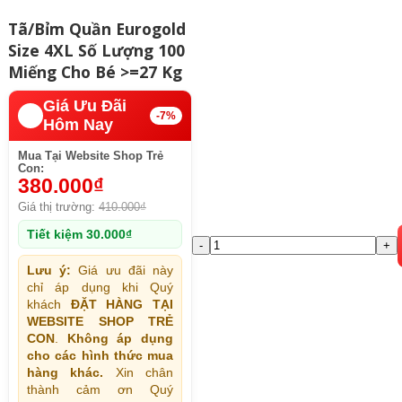
Tã/Bỉm Quần Eurogold
Size 4XL Số Lượng 100
Miếng Cho Bé >=27 Kg
Giá Ưu Đãi
🔥️
-7%
Hôm Nay
Mua Tại Website Shop Trẻ
Con:
380.000
₫
Giá thị trường:
410.000
₫
Tiết kiệm
30.000
₫
Tã/Bỉm
Quần
Lưu ý:
Giá ưu đãi này
Eurogold
chỉ áp dụng khi Quý
khách
ĐẶT HÀNG TẠI
Size
WEBSITE SHOP TRẺ
4XL
CON
.
Không áp dụng
Số
cho các hình thức mua
Lượng
hàng khác.
Xin chân
thành cảm ơn Quý
100