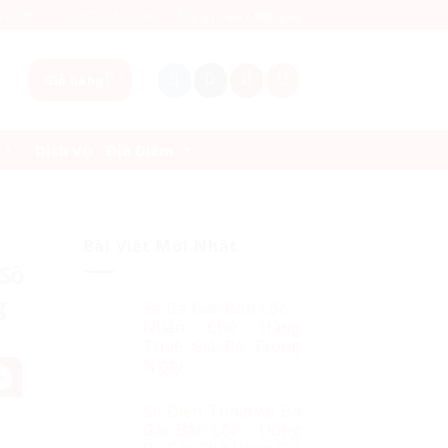
8h:23h
0879.26.26.04
Đăng nhập / Đăng ký
Giỏ hàng
Dịch Vụ - Địa Điểm
Bài Viết Mới Nhất
Số
g
Xe Ba Gác Bảo Lộc –
Nhận Chở Hàng
Thuê Giá Rẻ Trong
Ngày
%
Số Điện Thoại Xe Ba
Gác Bảo Lộc – Dũng