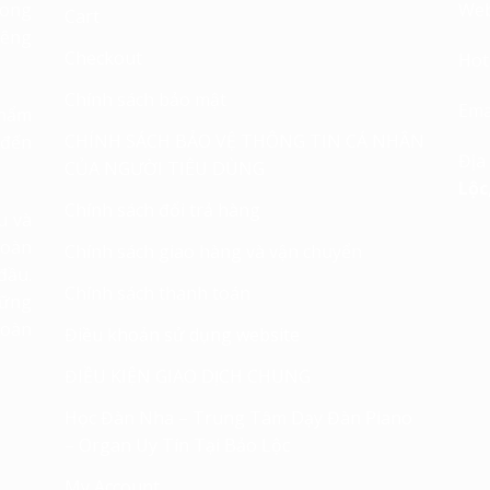
rong
Web
Cart
iêng
Checkout
Hot
Chính sách bảo mật
Ema
phẩm
CHÍNH SÁCH BẢO VỆ THÔNG TIN CÁ NHÂN
 đến
Địa
CỦA NGƯỜI TIÊU DÙNG
Lộc
Chính sách đổi trả hàng
u và
toàn
Chính sách giao hàng và vận chuyển
đầu.
Chính sách thanh toán
hững
hoàn
Điều khoản sử dụng website
ĐIỀU KIỆN GIAO DỊCH CHUNG
Học Đàn Nha – Trung Tâm Dạy Đàn Piano
– Organ Uy Tín Tại Bảo Lộc
My Account