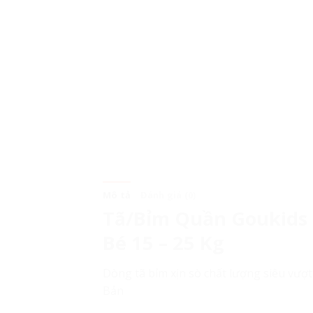
Mô tả
Đánh giá (0)
Tã/Bỉm Quần Goukids 
Bé 15 – 25 Kg
Dòng tã bỉm xịn sò chất lượng siêu vượ
Bản