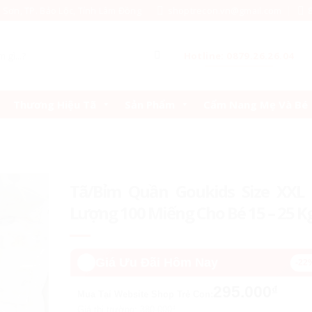
c Sơn, TP. Bảo Lộc, Tỉnh Lâm Đồng
shoptrecon.vn@gmail.com
Hotline: 0879.26.26.04
Thương Hiệu Tã
Sản Phẩm
Cẩm Nang Mẹ Và Bé
Tã/Bỉm Quần Goukids Size XXL 
Lượng 100 Miếng Cho Bé 15 – 25 K
🔥️
Giá Ưu Đãi Hôm Nay
-22
295.000
₫
Mua Tại Website Shop Trẻ Con:
Giá thị trường:
380.000
₫