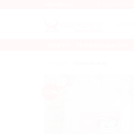
Skip
46 Đội Cấn, P. Lộ
SHOP TRẺ CON
to
content
Tìm
kiếm:
Trang Chủ
Tã Unijoy Oxygen Care
Trang chủ
/
Tã/Bỉm Goukids
-22%