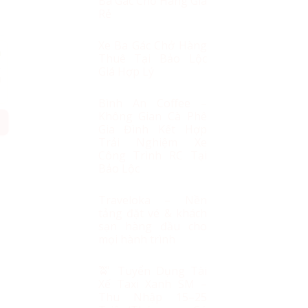
Ba Gác Chở Hàng Giá
Rẻ
Xe Ba Gác Chở Hàng
h
Thuê Tại Bảo Lộc
.
Giá Hợp Lý
g
Bình An Coffee –
Không Gian Cà Phê
Gia Đình Kết Hợp
Trải Nghiệm Xe
Công Trình RC Tại
Bảo Lộc
Traveloka – Nền
tảng đặt vé & khách
sạn hàng đầu cho
mọi hành trình
🚖 Tuyển Dụng Tài
Xế Taxi Xanh SM –
Thu Nhập 15–25