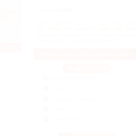
₫
Tiết kiệm
85.000
Lưu ý:
Giá ưu đãi này chỉ áp dụng khi Quý khác
ĐẶT HÀNG TẠI WEBSITE SHOP TRẺ CON
Không áp dụng cho các hình thức mua hàn
khác.
Xin chân thành cảm ơn Quý khách!
Đặt hàng ngay - Ưu đãi số lượng có hạn!
Tã/Bỉm Quần Eurosoft
Size XXL
Số Lượng 50 Miếng/Túi
Combo 2 Túi
Dành Cho Bé 15 – 25 Kg