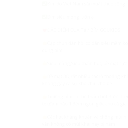
Bỉm do Việt Nam sản xuất theo công 
Bỉm siêu mỏng luôn ạ
ĐẶC ĐIỂM CỦA Tả / BỈM GOUKIDS
Cạp chun đàn hồi co dãn siêu mềm ko 
dùng bỉm
Siêu mỏng,Siêu thấm hút, bề mặt cự
Bề mặt 3D,rất nhiều các lỗ thoáng kh
không gây ra sự khó chịu cho bé
1miếng bỉm có thể thấm hút được trê
tè),đảm bảo 1 đêm ngon giấc cho cả gia
Các hạt kháng khuẩn và chống mùi hiệ
vẫn không có mùi khai hay bị hăm