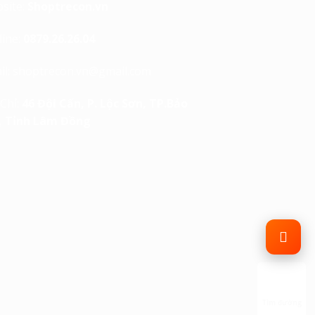
site:
Shoptrecon.vn
line:
0879.26.26.04
il:
shoptrecon.vn@gmail.com
 Chỉ:
46 Đội Cấn, P. Lộc Sơn, TP.Bảo
, Tỉnh Lâm Đồng
Tìm đường