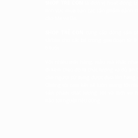
SHOP TRẺ CON
là đơn vị hoạt động t
lĩnh vực mua bán các sản phẩm dành r
cho Mẹ và Bé.
SHOP TRẺ CON
cung cấp dòng sản 
tã/bỉm cho các bé trong giai đoạn từ 0
6 tuổi.
Với nhiều mặt hàng, mẫu mã khác nha
đi kèm theo đó là chất lượng và độ an 
cho người sử dụng được đưa lên hàng 
Chúng tôi cam kết sẽ luôn mang tới n
sản phẩm chất lượng tốt và dịch vụ 
hảo tới người tiêu dùng.