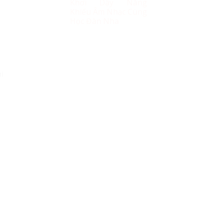
Khơi Dậy Năng
Khiếu Âm Nhạc Cùng
Học Đàn Nha
i