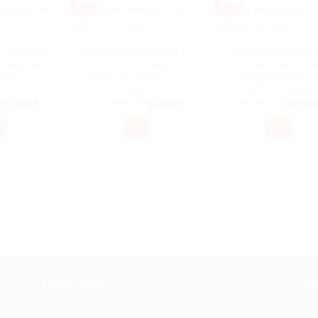
-10%
-36%
n Goukids
Tã/Bỉm Quần Eurosoft
Tã/Bỉm Quần Cao 
Lượng 100
Size XL Số Lượng 50
Dr.Eva Size XL S
é 12 – 17
Miếng Cho Bé 12 – 17
Lượng 44 Miếng C
Kg
Bé 12 – 17 Kg
iá
Giá
Giá
Giá
Giá
295.000
₫
210.000
₫
190.000
₫
380.000
₫
245.00
gốc
hiện
gốc
hiện
gốc
à:
tại
là:
tại
là:
+
+
80.000₫.
là:
210.000₫.
là:
380.000
295.000₫.
190.000₫.
Chính Sách
Thô