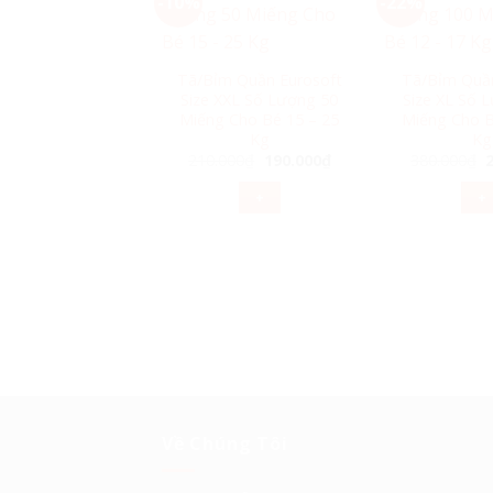
-10%
-22%
Tã/Bỉm Quần Eurosoft
Tã/Bỉm Quầ
Size XXL Số Lượng 50
Size XL Số 
Miếng Cho Bé 15 – 25
Miếng Cho B
Kg
Kg
Giá
Giá
G
210.000
₫
190.000
₫
380.000
₫
gốc
hiện
là:
tại
l
+
+
210.000₫.
là:
3
190.000₫.
Về Chúng Tôi