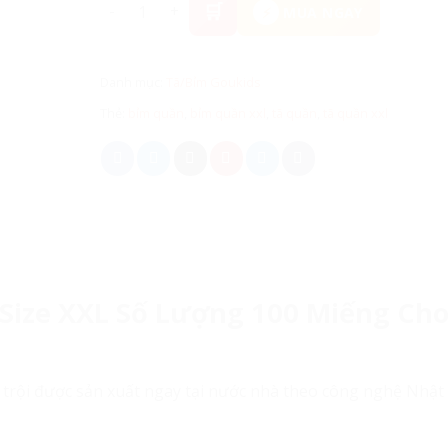
Tã/Bỉm Quần Goukids Size XXL Số Lượng 100 Miế
MUA NGAY
Danh mục:
Tã/Bỉm Goukids
Thẻ:
bỉm quần
,
bỉm quần xxl
,
tã quần
,
tã quần xxl
Size XXL Số Lượng 100 Miếng Ch
t trội được sản xuất ngay tại nước nhà theo công nghệ Nhật