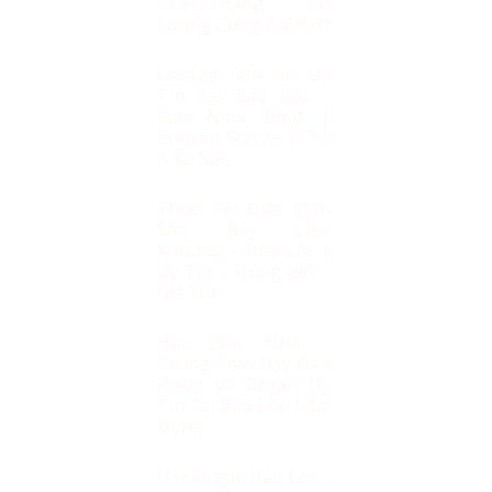
Triệu/Tháng, Có
ng Cho Bé 15 - 25 Kg số lượng
Lương Cứng & BHXH
Garage Sơn Xe Uy
Tín Tại Bảo Lộc –
Sơn Năm Phát |
Chuyên Sơn Xe Ô Tô
& Xe Máy
Thuê Xe Đưa Đón
Sân Bay Liên
Khương – Bảo Lộc |
Uy Tín – Đúng Giờ –
Giá Tốt
o
Học Đàn Nha –
Trung Tâm Dạy Đàn
Piano và Organ Uy
Tín Tại Bảo Lộc, Lâm
Đồng
Học Organ Bảo Lộc –