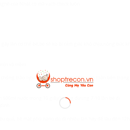
nghê của Nhật có mã vạch check luôn
gây lằn cơ thể bé,bé sẽ ko bị cảm giác khó chịu,nóng bức kh
c mịn và mềm
í chống trào ngược,chất lỏng được giữ hoàn toàn bên trong
n 500ml nước trong 10 giây(tương đương 7-10 lần bé đi
 đình
u quả, bề mặt phủ nano dù đi nhiều lần hay để lâu đến 12h