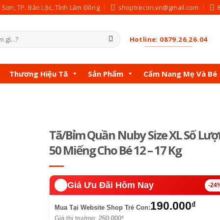
c Sơn, TP. Bảo Lộc, Tỉnh Lâm Đồng
shoptrecon.vn@gmail.com
Hotline: 0879.26.26.04
Thương Hiệu Tã
Sản Phẩm
Cẩm Nang Mẹ Và Bé
Tã/Bỉm Quần Nuby Size XL Số Lư
50 Miếng Cho Bé 12 – 17 Kg
🔥️
Giá Ưu Đãi Hôm Nay
-24
190.000
₫
Mua Tại Website Shop Trẻ Con:
Giá thị trường:
250.000
₫