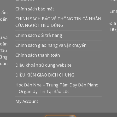
Chính sách bảo mật
Ema
phẩm
CHÍNH SÁCH BẢO VỆ THÔNG TIN CÁ NHÂN
 đến
Địa
CỦA NGƯỜI TIÊU DÙNG
Lộc
Chính sách đổi trả hàng
u và
toàn
Chính sách giao hàng và vận chuyển
đầu.
Chính sách thanh toán
hững
hoàn
Điều khoản sử dụng website
ĐIỀU KIỆN GIAO DỊCH CHUNG
Học Đàn Nha – Trung Tâm Dạy Đàn Piano
– Organ Uy Tín Tại Bảo Lộc
My Account