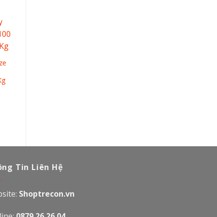
ze
Kg
Giá
hiện
tại
là:
360.000₫.
ng Tin Liên Hệ
site:
Shoptrecon.vn
line:
0879.26.26.04