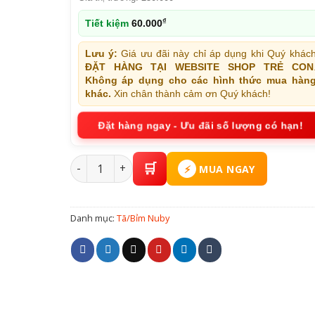
₫
Tiết kiệm
60.000
Lưu ý:
Giá ưu đãi này chỉ áp dụng khi Quý khác
ĐẶT HÀNG TẠI WEBSITE SHOP TRẺ CON
Không áp dụng cho các hình thức mua hàn
khác.
Xin chân thành cảm ơn Quý khách!
Đặt hàng ngay - Ưu đãi số lượng có hạn!
Tã/Bỉm Quần Nuby Size XL Số Lượng 50 Miếng Ch
MUA NGAY
Danh mục:
Tã/Bỉm Nuby