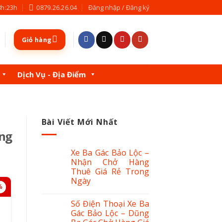
8h:23h
0879.26.26.04
Đăng nhập / Đăng ký
Giỏ hàng
Dịch Vụ - Địa Điểm
Bài Viết Mới Nhất
ợng
Xe Ba Gác Bảo Lộc –
Nhận Chở Hàng
Thuê Giá Rẻ Trong
Ngày
%
Số Điện Thoại Xe Ba
Gác Bảo Lộc – Dũng