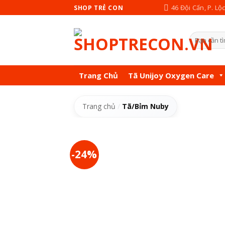
Skip
46 Đội Cấn, P. Lộ
SHOP TRẺ CON
to
content
Tìm
kiếm:
Trang Chủ
Tã Unijoy Oxygen Care
Trang chủ
/
Tã/Bỉm Nuby
-24%