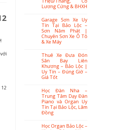
Triệu/Tháng, Có
Lương Cứng & BHXH
12
Garage Sơn Xe Uy
Tín Tại Bảo Lộc –
Sơn Năm Phát |
Chuyên Sơn Xe Ô Tô
!
& Xe Máy
với
Thuê Xe Đưa Đón
Sân Bay Liên
Khương – Bảo Lộc |
Uy Tín – Đúng Giờ –
Giá Tốt
 12
Học Đàn Nha –
Trung Tâm Dạy Đàn
Piano và Organ Uy
Tín Tại Bảo Lộc, Lâm
Đồng
Học Organ Bảo Lộc –