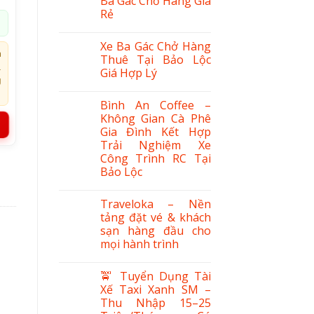
Ba Gác Chở Hàng Giá
Rẻ
Xe Ba Gác Chở Hàng
h
Thuê Tại Bảo Lộc
.
Giá Hợp Lý
g
Bình An Coffee –
Không Gian Cà Phê
Gia Đình Kết Hợp
Trải Nghiệm Xe
Công Trình RC Tại
o Bé 12 – 17 Kg số lượng
Bảo Lộc
Traveloka – Nền
tảng đặt vé & khách
sạn hàng đầu cho
mọi hành trình
🚖 Tuyển Dụng Tài
Xế Taxi Xanh SM –
Thu Nhập 15–25