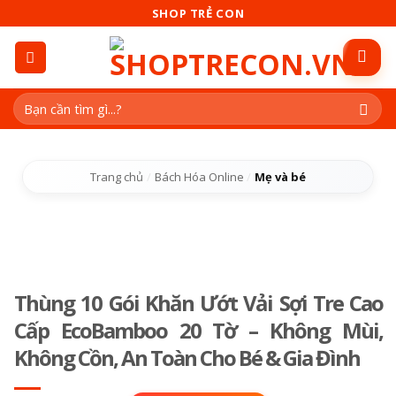
Skip
SHOP TRẺ CON
to
content
Tìm
kiếm:
Trang chủ
/
Bách Hóa Online
/
Mẹ và bé
Thùng 10 Gói Khăn Ướt Vải Sợi Tre Cao
Cấp EcoBamboo 20 Tờ – Không Mùi,
Không Cồn, An Toàn Cho Bé & Gia Đình