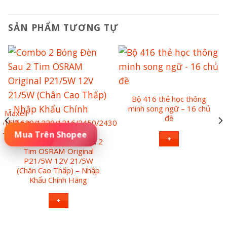
SẢN PHẨM TƯƠNG TỰ
Bộ 416 thẻ học thông
minh song ngữ – 16 chủ
n Maxell
đề
616/1620/1220/1216/2450/2430
t – Hàng Chính Hãng
Đặt Mua Sản Phẩm
+
Combo 2 Bóng Đèn Sau 2
Tim OSRAM Original
P21/5W 12V 21/5W
(Chân Cao Thấp) – Nhập
Khẩu Chính Hãng
+