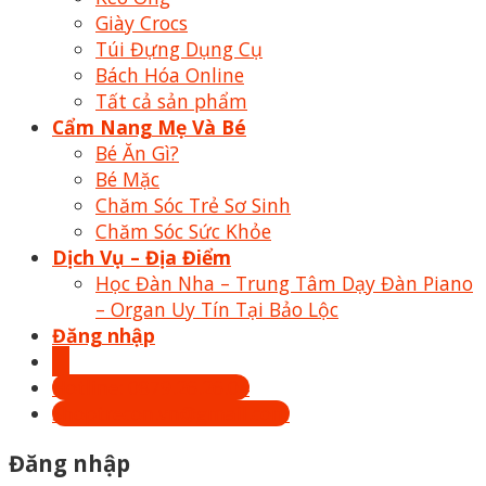
Giày Crocs
Túi Đựng Dụng Cụ
Bách Hóa Online
Tất cả sản phẩm
Cẩm Nang Mẹ Và Bé
Bé Ăn Gì?
Bé Mặc
Chăm Sóc Trẻ Sơ Sinh
Chăm Sóc Sức Khỏe
Dịch Vụ – Địa Điểm
Học Đàn Nha – Trung Tâm Dạy Đàn Piano
– Organ Uy Tín Tại Bảo Lộc
Đăng nhập
Hotline: 0879.26.26.04
Shoptrecon.vn@gmail.com
Đăng nhập