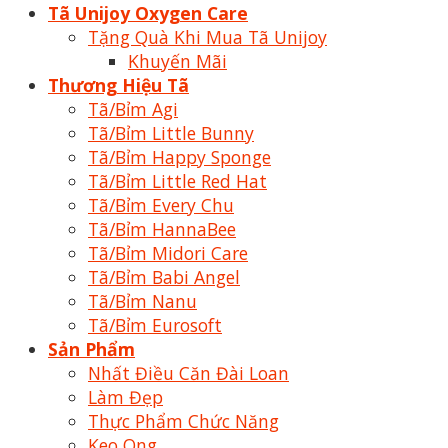
Tã Unijoy Oxygen Care
Tặng Quà Khi Mua Tã Unijoy
Khuyến Mãi
Thương Hiệu Tã
Tã/Bỉm Agi
Tã/Bỉm Little Bunny
Tã/Bỉm Happy Sponge
Tã/Bỉm Little Red Hat
Tã/Bỉm Every Chu
Tã/Bỉm HannaBee
Tã/Bỉm Midori Care
Tã/Bỉm Babi Angel
Tã/Bỉm Nanu
Tã/Bỉm Eurosoft
Sản Phẩm
Nhất Điều Căn Đài Loan
Làm Đẹp
Thực Phẩm Chức Năng
Keo Ong