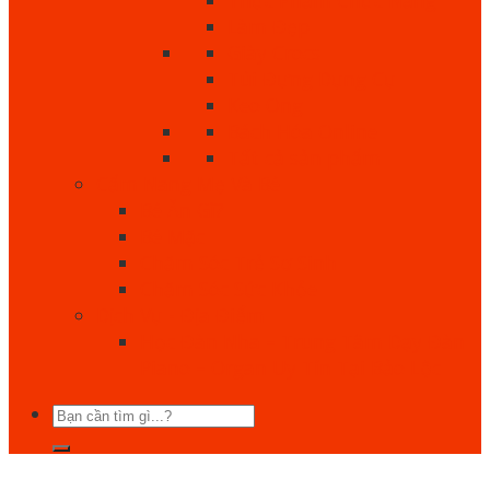
Làm Đẹp
Giày Crocs
Túi Đựng Dụng Cụ
Keo Ong
Bách Hóa Online
Tất cả sản phẩm
Cẩm Nang Mẹ Và Bé
Bé Ăn Gì?
Bé Mặc
Chăm Sóc Trẻ Sơ Sinh
Chăm Sóc Sức Khỏe
Dịch Vụ - Địa Điểm
Học Đàn Nha – Trung Tâm Dạy Đàn
Piano – Organ Uy Tín Tại Bảo Lộc
Tìm
kiếm: