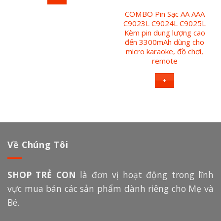
COMBO Pin Sạc AA AAA
C9023L C9024L C9025L
Kèm pin dung lượng cao
đến 3300mAh dùng cho
micro karaoke, đồ chơi,
remote
+
Về Chúng Tôi
SHOP TRẺ CON
là đơn vị hoạt động trong lĩnh
vực mua bán các sản phẩm dành riêng cho Mẹ và
Bé.