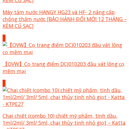
Máy tăm nước HANGY HG23 và HF- 2 nâng cấp
chống thấm nước [BẢO HÀNH ĐỔI MỚI 12 THÁNG –
KÈM CỦ SẠC]
+
【OVW】Cọ trang điểm DCJ010203 đầu vát lông cọ
mềm mại
+
Chai chiết (combo 10) chiết mỹ phẩm, tinh dầu,
1ml/2ml/ 3ml/ 5ml, chai thủy tinh nhỏ giọt – Katta