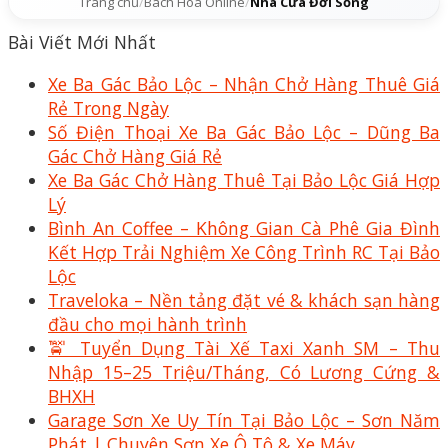
Trang chủ
/
Bách Hóa Online
/
Nhà Cửa Đời Sống
Bài Viết Mới Nhất
Xe Ba Gác Bảo Lộc – Nhận Chở Hàng Thuê Giá
Rẻ Trong Ngày
Số Điện Thoại Xe Ba Gác Bảo Lộc – Dũng Ba
Gác Chở Hàng Giá Rẻ
Xe Ba Gác Chở Hàng Thuê Tại Bảo Lộc Giá Hợp
Lý
Bình An Coffee – Không Gian Cà Phê Gia Đình
Kết Hợp Trải Nghiệm Xe Công Trình RC Tại Bảo
Lộc
Traveloka – Nền tảng đặt vé & khách sạn hàng
đầu cho mọi hành trình
🚖 Tuyển Dụng Tài Xế Taxi Xanh SM – Thu
Nhập 15–25 Triệu/Tháng, Có Lương Cứng &
BHXH
Garage Sơn Xe Uy Tín Tại Bảo Lộc – Sơn Năm
Phát | Chuyên Sơn Xe Ô Tô & Xe Máy