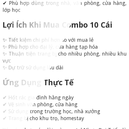
✔ Phù hợp dùng trong nhà, văn phòng, cửa hàng,
lớp học
Lợi Ích Khi Mua Combo 10 Cái
✨ Tiết kiệm chi phí hơn so với mua lẻ
✨ Phù hợp cho đại lý, cửa hàng tạp hóa
✨ Thuận tiện trang bị cho nhiều phòng, nhiều khu
vực
✨ Dự trữ sử dụng lâu dài
Ứng Dụng Thực Tế
✔ Hốt rác gia đình hằng ngày
✔ Vệ sinh văn phòng, cửa hàng
✔ Sử dụng trong trường học, nhà xưởng
✔ Trang bị cho khu trọ, homestay