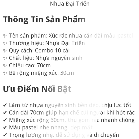
Thông Tin Sản Phẩm
✨ Tên sản phẩm: Xúc rác nhựa cán dài màu pastel
✨ Thương hiệu: Nhựa Đại Triển
✨ Quy cách: Combo 10 cái
✨ Chất liệu: Nhựa nguyên sinh
✨ Chiều cao: 70cm
✨ Bề rộng miệng xúc: 30cm
Ưu Điểm Nổi Bật
✔ Làm từ nhựa nguyên sinh bền dẻo, chịu lực tốt
✔ Cán dài 70cm giúp hạn chế cúi người khi hốt rác
✔ Miệng xúc rộng 30cm, thu gom rác nhanh chóng
✔ Màu pastel nhẹ nhàng, đẹp mắt
✔ Trọng lượng nhẹ, dễ sử dụng và di chuyển