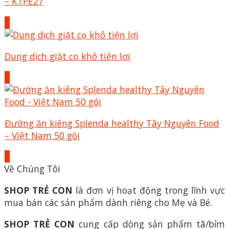
– KTPE27
+
Dung dịch giặt cọ khô tiện lợi
+
Đường ăn kiêng Splenda healthy Tây Nguyên Food
– Việt Nam 50 gói
+
Về Chúng Tôi
SHOP TRẺ CON
là đơn vị hoạt động trong lĩnh vực
mua bán các sản phẩm dành riêng cho Mẹ và Bé.
SHOP TRẺ CON
cung cấp dòng sản phẩm tã/bỉm