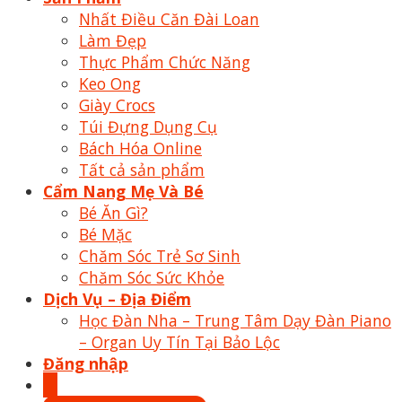
Nhất Điều Căn Đài Loan
Làm Đẹp
Thực Phẩm Chức Năng
Keo Ong
Giày Crocs
Túi Đựng Dụng Cụ
Bách Hóa Online
Tất cả sản phẩm
Cẩm Nang Mẹ Và Bé
Bé Ăn Gì?
Bé Mặc
Chăm Sóc Trẻ Sơ Sinh
Chăm Sóc Sức Khỏe
Dịch Vụ – Địa Điểm
Học Đàn Nha – Trung Tâm Dạy Đàn Piano
– Organ Uy Tín Tại Bảo Lộc
Đăng nhập