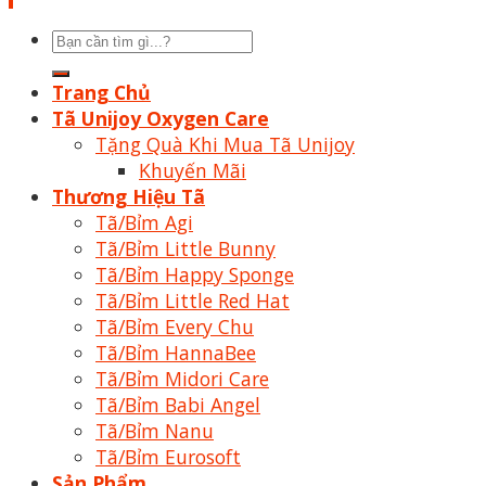
Tìm
kiếm:
Trang Chủ
Tã Unijoy Oxygen Care
Tặng Quà Khi Mua Tã Unijoy
Khuyến Mãi
Thương Hiệu Tã
Tã/Bỉm Agi
Tã/Bỉm Little Bunny
Tã/Bỉm Happy Sponge
Tã/Bỉm Little Red Hat
Tã/Bỉm Every Chu
Tã/Bỉm HannaBee
Tã/Bỉm Midori Care
Tã/Bỉm Babi Angel
Tã/Bỉm Nanu
Tã/Bỉm Eurosoft
Sản Phẩm