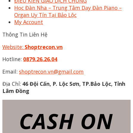
ĐIỀU KIỆN GIAO DỊCH CHUNG
Học Đàn Nha – Trung Tâm Dạy Đàn Piano –
Organ Uy Tín Tại Bảo Lộc
My Account
Thông Tin Liên Hệ
Website:
Shoptrecon.vn
Hotline:
0879.26.26.04
Email:
shoptrecon.vn@gmail.com
Địa Chỉ:
46 Đội Cấn, P. Lộc Sơn, TP.Bảo Lộc, Tỉnh
Lâm Đồng