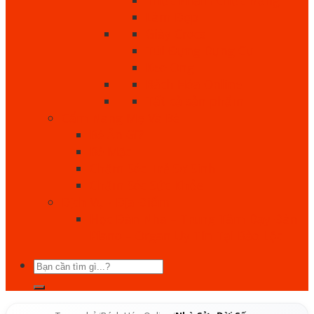
Làm Đẹp
Giày Crocs
Túi Đựng Dụng Cụ
Keo Ong
Bách Hóa Online
Tất cả sản phẩm
Cẩm Nang Mẹ Và Bé
Bé Ăn Gì?
Bé Mặc
Chăm Sóc Trẻ Sơ Sinh
Chăm Sóc Sức Khỏe
Dịch Vụ - Địa Điểm
Học Đàn Nha – Trung Tâm Dạy Đàn
Piano – Organ Uy Tín Tại Bảo Lộc
Tìm
kiếm: