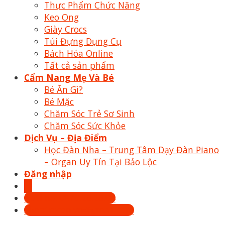
Thực Phẩm Chức Năng
Keo Ong
Giày Crocs
Túi Đựng Dụng Cụ
Bách Hóa Online
Tất cả sản phẩm
Cẩm Nang Mẹ Và Bé
Bé Ăn Gì?
Bé Mặc
Chăm Sóc Trẻ Sơ Sinh
Chăm Sóc Sức Khỏe
Dịch Vụ – Địa Điểm
Học Đàn Nha – Trung Tâm Dạy Đàn Piano
– Organ Uy Tín Tại Bảo Lộc
Đăng nhập
Hotline: 0879.26.26.04
Shoptrecon.vn@gmail.com