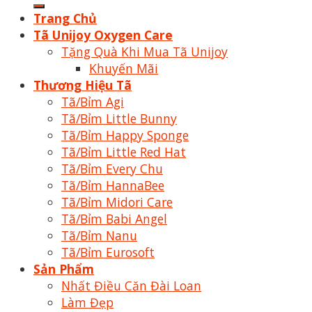
kiếm:
Trang Chủ
Tã Unijoy Oxygen Care
Tặng Quà Khi Mua Tã Unijoy
Khuyến Mãi
Thương Hiệu Tã
Tã/Bỉm Agi
Tã/Bỉm Little Bunny
Tã/Bỉm Happy Sponge
Tã/Bỉm Little Red Hat
Tã/Bỉm Every Chu
Tã/Bỉm HannaBee
Tã/Bỉm Midori Care
Tã/Bỉm Babi Angel
Tã/Bỉm Nanu
Tã/Bỉm Eurosoft
Sản Phẩm
Nhất Điều Căn Đài Loan
Làm Đẹp