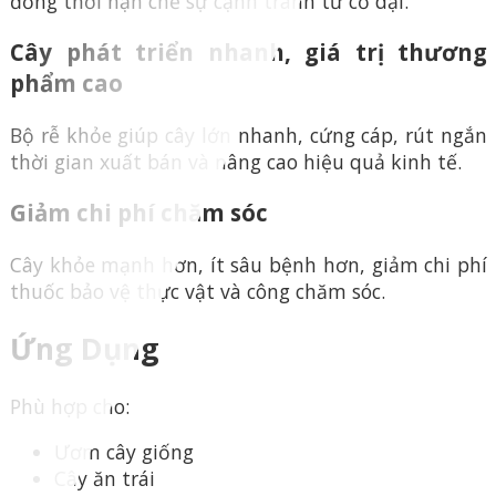
đồng thời hạn chế sự cạnh tranh từ cỏ dại.
Cây phát triển nhanh, giá trị thương
phẩm cao
Bộ rễ khỏe giúp cây lớn nhanh, cứng cáp, rút ngắn
thời gian xuất bán và nâng cao hiệu quả kinh tế.
Giảm chi phí chăm sóc
Cây khỏe mạnh hơn, ít sâu bệnh hơn, giảm chi phí
thuốc bảo vệ thực vật và công chăm sóc.
Ứng Dụng
Phù hợp cho:
Ươm cây giống
Cây ăn trái