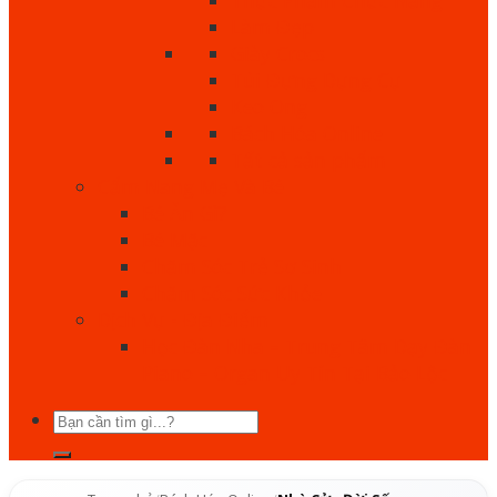
Làm Đẹp
Giày Crocs
Túi Đựng Dụng Cụ
Keo Ong
Bách Hóa Online
Tất cả sản phẩm
Cẩm Nang Mẹ Và Bé
Bé Ăn Gì?
Bé Mặc
Chăm Sóc Trẻ Sơ Sinh
Chăm Sóc Sức Khỏe
Dịch Vụ - Địa Điểm
Học Đàn Nha – Trung Tâm Dạy Đàn
Piano – Organ Uy Tín Tại Bảo Lộc
Tìm
kiếm: