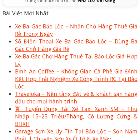
Trang chủ
/
Bách Hóa Online
/
Nhà Cửa Đời Sống
Bài Viết Mới Nhất
Xe Ba Gác Bảo Lộc – Nhận Chở Hàng Thuê Giá
Rẻ Trong Ngày
Số Điện Thoại Xe Ba Gác Bảo Lộc – Dũng Ba
Gác Chở Hàng Giá Rẻ
Xe Ba Gác Chở Hàng Thuê Tại Bảo Lộc Giá Hợp
Lý
Bình An Coffee – Không Gian Cà Phê Gia Đình
Kết Hợp Trải Nghiệm Xe Công Trình RC Tại Bảo
Lộc
Traveloka – Nền tảng đặt vé & khách sạn hàng
đầu cho mọi hành trình
🚖 Tuyển Dụng Tài Xế Taxi Xanh SM – Thu
Nhập 15–25 Triệu/Tháng, Có Lương Cứng &
BHXH
Garage Sơn Xe Uy Tín Tại Bảo Lộc – Sơn Năm
Phát | Chuyên Sơn Xe Ô Tô & Xe Máy