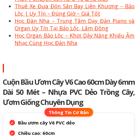
Thuê Xe Đưa Đón Sân Bay Liên Khương – Bảo
Lộc | Uy Tín – Đúng Giờ – Giá Tốt
Học Đàn Nha – Trung Tâm Dạy Đàn Piano và
Organ Uy Tín Tại Bảo Lộc, Lâm Đồng
Học Organ Bảo Lộc – Khơi Dậy Năng Khiếu Âm
Nhạc Cùng Học Đàn Nha
Cuộn Bầu Ươm Cây V6 Cao 60cm Dày 6mm
Dài 50 Mét – Nhựa PVC Dẻo Trồng Cây,
Ươm Giống Chuyên Dụng
Bầu ươm cây V6 PVC dẻo
Chiều cao: 60cm