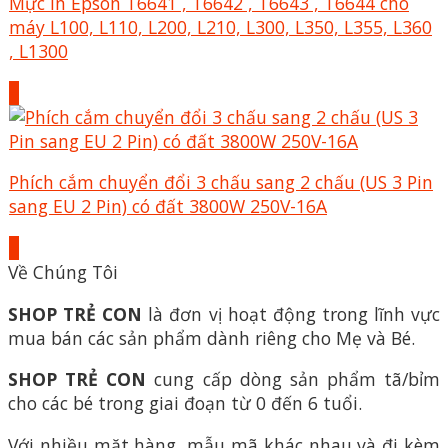
Mực in Epson T6641 , T6642 , T6643 , T6644 cho
máy L100, L110, L200, L210, L300, L350, L355, L360
, L1300
+
Phích cắm chuyển đổi 3 chấu sang 2 chấu (US 3 Pin
sang EU 2 Pin) có đất 3800W 250V-16A
+
Về Chúng Tôi
SHOP TRẺ CON
là đơn vị hoạt động trong lĩnh vực
mua bán các sản phẩm dành riêng cho Mẹ và Bé.
SHOP TRẺ CON
cung cấp dòng sản phẩm tã/bỉm
cho các bé trong giai đoạn từ 0 đến 6 tuổi.
Với nhiều mặt hàng, mẫu mã khác nhau và đi kèm