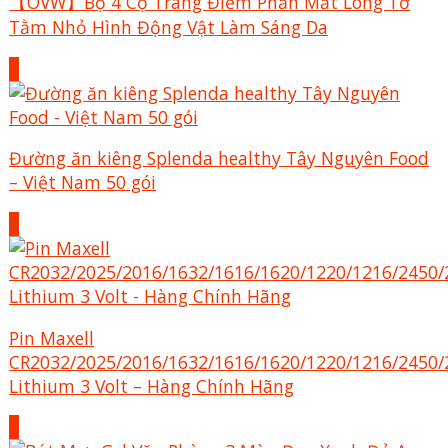
【OVW】Bộ 4 Cọ Trang Điểm Phấn Mắt Lông Tơ
Tằm Nhỏ Hình Động Vật Làm Sáng Da
+
Đường ăn kiêng Splenda healthy Tây Nguyên Food
– Việt Nam 50 gói
+
Pin Maxell
CR2032/2025/2016/1632/1616/1620/1220/1216/2450/
Lithium 3 Volt – Hàng Chính Hãng
+