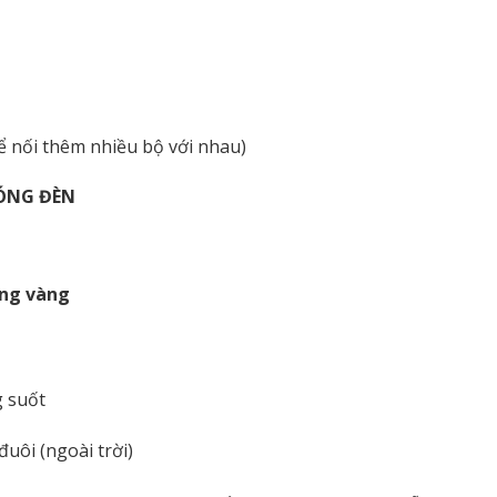
hể nối thêm nhiều bộ với nhau)
ÓNG ĐÈN
áng vàng
g suốt
uôi (ngoài trời)