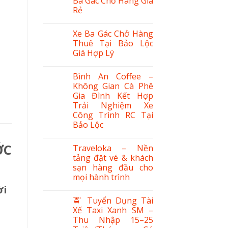
Ba Gác Chở Hàng Giá
Rẻ
Xe Ba Gác Chở Hàng
Thuê Tại Bảo Lộc
Giá Hợp Lý
Bình An Coffee –
Không Gian Cà Phê
Gia Đình Kết Hợp
Trải Nghiệm Xe
Công Trình RC Tại
Bảo Lộc
ỚC
Traveloka – Nền
tảng đặt vé & khách
sạn hàng đầu cho
mọi hành trình
ời
🚖 Tuyển Dụng Tài
Xế Taxi Xanh SM –
Thu Nhập 15–25