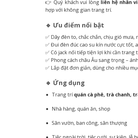
👉 Quý khách vui lòng
liên hệ nhân 
hợp với không gian trang trí.
🔹 Ưu điểm nổi bật
✅ Dây đèn to, chắc chắn, chịu gió mưa,
✅ Đui đèn đúc cao su kín nước cực tốt, 
✅ Có jack nối tiếp tiện lợi khi cần trang t
✅ Phong cách châu Âu sang trọng – ánh
✅ Lắp đặt đơn giản, dùng cho nhiều mục 
🔹 Ứng dụng
Trang trí
quán cà phê, trà chanh, t
Nhà hàng, quán ăn, shop
Sân vườn, ban công, sân thượng
Tiệc ngoài trời, tiệc cưới, sự kiện, lễ h