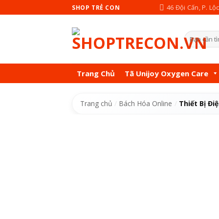
Skip
46 Đội Cấn, P. Lộ
SHOP TRẺ CON
to
content
Tìm
kiếm:
Trang Chủ
Tã Unijoy Oxygen Care
Trang chủ
/
Bách Hóa Online
/
Thiết Bị Đi