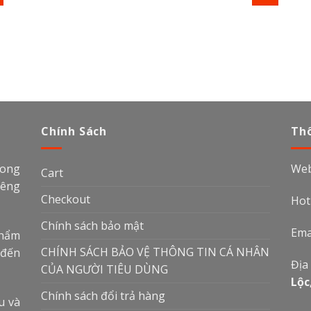
Chính Sách
Thô
rong
Web
Cart
iêng
Checkout
Hot
Chính sách bảo mật
Ema
phẩm
CHÍNH SÁCH BẢO VỆ THÔNG TIN CÁ NHÂN
 đến
Địa
CỦA NGƯỜI TIÊU DÙNG
Lộc
Chính sách đổi trả hàng
u và