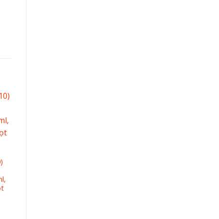
)
l,
ọt