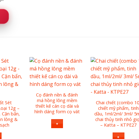
N
Cọ đánh nền & đánh
má hồng lông mềm
ất Sét
Chai chiết (combo 10
thiết kế cán cọ dài và
oại 12g –
chiết mỹ phẩm, tinh
hình dáng form cọ vát
 Cặn bẩn,
dầu, 1ml/2ml/ 3ml/ 5m
ân lông &
chai thủy tinh nhỏ gi
+
 sạch
– Katta – KTPE27
+