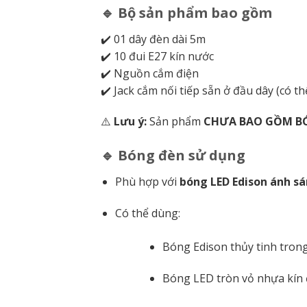
🔹 Bộ sản phẩm bao gồm
✔️ 01 dây đèn dài 5m
✔️ 10 đui E27 kín nước
✔️ Nguồn cắm điện
✔️ Jack cắm nối tiếp sẵn ở đầu dây (có t
⚠️
Lưu ý:
Sản phẩm
CHƯA BAO GỒM B
🔹 Bóng đèn sử dụng
Phù hợp với
bóng LED Edison ánh s
Có thể dùng:
Bóng Edison thủy tinh tron
Bóng LED tròn vỏ nhựa kín đ