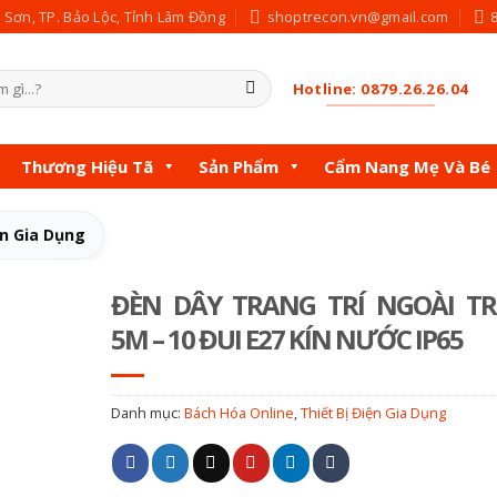
c Sơn, TP. Bảo Lộc, Tỉnh Lâm Đồng
shoptrecon.vn@gmail.com
Hotline: 0879.26.26.04
Thương Hiệu Tã
Sản Phẩm
Cẩm Nang Mẹ Và Bé
ện Gia Dụng
ĐÈN DÂY TRANG TRÍ NGOÀI TR
5M – 10 ĐUI E27 KÍN NƯỚC IP65
Danh mục:
Bách Hóa Online
,
Thiết Bị Điện Gia Dụng