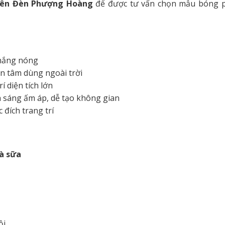
viên Đèn Phượng Hoàng
để được tư vấn chọn mẫu bóng 
 nắng nóng
an tâm dùng ngoài trời
rí diện tích lớn
 sáng ấm áp, dễ tạo không gian
đích trang trí
rà sữa
ội