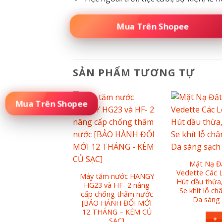
🚀 ĐẶT MUA NGAY – SỐ LƯỢNG CÓ HẠ
SẢN PHẨM TƯƠNG TỰ
Đặt Mua Sản Phẩm
chống nắng x20
Mặt Nạ Đ
ng da mỏng nhẹ
Vedette Các L
Máy tăm nước HANGY
Oreal Paris UV
Hút dầu thừa,
HG23 và HF- 2 nâng
nder Serum 50ml
Se khít lỗ ch
cấp chống thấm nước
SPF 50++
Da sáng
[BẢO HÀNH ĐỔI MỚI
12 THÁNG – KÈM CỦ
+
+
SẠC]