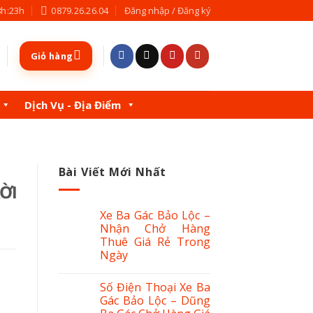
8h:23h
0879.26.26.04
Đăng nhập / Đăng ký
Giỏ hàng
Dịch Vụ - Địa Điểm
Bài Viết Mới Nhất
ỜI
Xe Ba Gác Bảo Lộc –
Nhận Chở Hàng
Thuê Giá Rẻ Trong
Ngày
Số Điện Thoại Xe Ba
Gác Bảo Lộc – Dũng