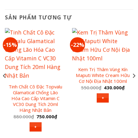
SẢN PHẨM TƯƠNG TỰ
-15%
-22%
Kem Trị Thâm Vùng Kín
Maputi White Cream Hữu
Cơ Nội Địa Nhật 100ml
Tinh Chất Cô Đặc Topvalu
Giá
Giá
550.000
₫
430.000
₫
gốc
hiện
Glamatical Chống Lão
là:
tại
+
Hóa Cao Cấp Vitamin C
550.000₫.
là:
VC30 Dung Tích 20ml
430.0
Hàng Nhật Bản
Giá
Giá
880.000
₫
750.000
₫
gốc
hiện
là:
tại
+
880.000₫.
là:
750.000₫.