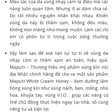
Màu sắc của da vùng nhạy cảm là điều mà các
nàng luôn quan tâm. Nhưng ít ai dám chia sẻ.
Do rất nhiều nguyên nhân khác nhau. Khiến
vùng da này bị thâm sạm, không đều màu,
không mịn màng như mong muốn. Làm các chị
em có phần tư ti trong cuộc sống thường
ngày.
Vậy làm sao để xoá tan sự tự ti về vùng da
nhạy cảm vị thâm xạm an toàn, hiệu quả.
Maputi – Thương hiệu mỹ phẩm vùng kín nội
địa Nhật chính hãng đã cho ra mắt sản phẩm
Maputi White Cream Honey – kem dưỡng làm
hồng vùng kín như vùng nách, bẹn, mông, nhũ
hoa, khuỷa tay, vùng V.I.O… giúp các nàng có
thể chủ động thực hiện ngay tại nhà, vô cùng
riêng tư và tiện lợi.