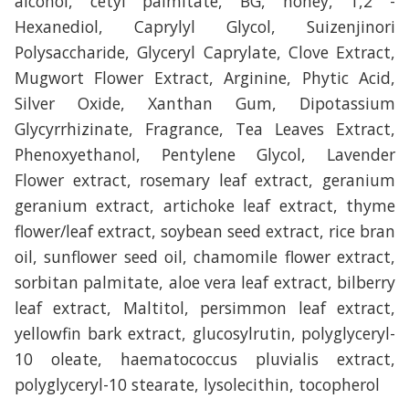
alcohol, cetyl palmitate, BG, honey, 1,2 -
Hexanediol, Caprylyl Glycol, Suizenjinori
Polysaccharide, Glyceryl Caprylate, Clove Extract,
Mugwort Flower Extract, Arginine, Phytic Acid,
Silver Oxide, Xanthan Gum, Dipotassium
Glycyrrhizinate, Fragrance, Tea Leaves Extract,
Phenoxyethanol, Pentylene Glycol, Lavender
Flower extract, rosemary leaf extract, geranium
geranium extract, artichoke leaf extract, thyme
flower/leaf extract, soybean seed extract, rice bran
oil, sunflower seed oil, chamomile flower extract,
sorbitan palmitate, aloe vera leaf extract, bilberry
leaf extract, Maltitol, persimmon leaf extract,
yellowfin bark extract, glucosylrutin, polyglyceryl-
10 oleate, haematococcus pluvialis extract,
polyglyceryl-10 stearate, lysolecithin, tocopherol