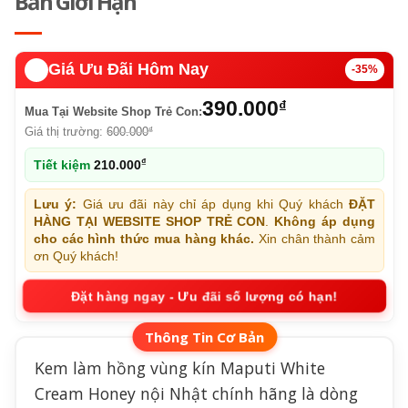
Bản Giới Hạn
🔥️
Giá Ưu Đãi Hôm Nay
-35%
390.000
₫
Mua Tại Website Shop Trẻ Con:
Giá thị trường:
600.000
₫
₫
Tiết kiệm
210.000
Lưu ý:
Giá ưu đãi này chỉ áp dụng khi Quý khách
ĐẶT
HÀNG TẠI WEBSITE SHOP TRẺ CON
.
Không áp dụng
cho các hình thức mua hàng khác.
Xin chân thành cảm
ơn Quý khách!
Đặt hàng ngay - Ưu đãi số lượng có hạn!
Kem làm hồng vùng kín Maputi White
Cream Honey nội Nhật chính hãng là dòng