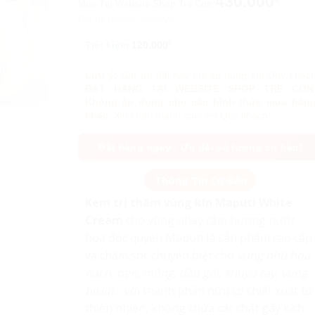
430.000
Mua Tại Website Shop Trẻ Con:
Giá thị trường:
550.000
₫
₫
Tiết kiệm
120.000
Lưu ý:
Giá ưu đãi này chỉ áp dụng khi Quý khác
ĐẶT HÀNG TẠI WEBSITE SHOP TRẺ CON
Không áp dụng cho các hình thức mua hàn
khác.
Xin chân thành cảm ơn Quý khách!
Đặt hàng ngay - Ưu đãi số lượng có hạn!
Kem trị thâm vùng kín Maputi White
Cream
cho vùng nhạy cảm hương nước
hoa độc quyền Maputi là sản phẩm cao cấp
và chăm sóc chuyên biệt cho
vùng nhũ hoa,
nách, bẹn, mông, đầu gối, khuỷu tay, vùng
bikini…
với thành phần hữu cơ chiết xuất từ
thiên nhiên, không chứa các chất gây kích