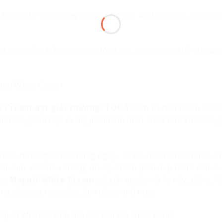
 trạng da vùng nhạy cảm, vùng kín bị thâm sạm, không 
g nhạy cảm trắng hồng, dưỡng ẩm, làm mềm và hỗ trợ loại
e Cream đạt giải thưởng:
TOP 1
Kem trị thâm hữu cơ h
Nền tảng làm đẹp và mỹ phẩm lớn nhất Nhật Bản LIPS công
ác chấn thương cơ học hằng ngày… là tác nhân khiến nhiều v
hâm sạm, đổi màu không như ý, khiến phái đẹp đánh mất sự
ng.
Maputi White Cream
sẽ giải quyết nỗi lo này, đồng h
áng vùng da nhạy cảm, làm hồng nhũ hoa.