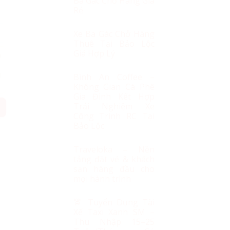
Ba Gác Chở Hàng Giá
Rẻ
Xe Ba Gác Chở Hàng
Thuê Tại Bảo Lộc
Giá Hợp Lý
h
.
g
Bình An Coffee –
Không Gian Cà Phê
Gia Đình Kết Hợp
Trải Nghiệm Xe
Công Trình RC Tại
Bảo Lộc
Traveloka – Nền
tảng đặt vé & khách
sạn hàng đầu cho
mọi hành trình
🚖 Tuyển Dụng Tài
Xế Taxi Xanh SM –
Thu Nhập 15–25