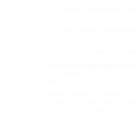
➤
Đối tượng sử dụng: Người gặp tình
màu…
➤ Công dụng: Giảm thâm, dưỡng da vùn
mùi…
Kem trị thâm vùng kín Maputi Whit
đầu tại Nhật Bản 2022-2023 do LIPS – 
hàng năm.
Tuổi tác, sự thay đổi nội tiết tố hay c
kín, nhạy cảm trên cơ thể phụ nữ bị t
tin, nhất là trong mối quan hệ vợ chồ
cùng phái đẹp trên hành trình dưỡng s