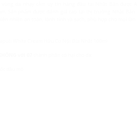
m vùng da nhạy cảm uy tín hàng đầu tại Nhật Bản được 
am. Sản phẩm được đánh giá cao tại thị trường Nhật Bản 
iên nhiên an toàn, lành tính và sạch, phù hợp cho mọi làn 
KHÔNG với 07
thành phần có hại cho da:
gốc dầu mỏ