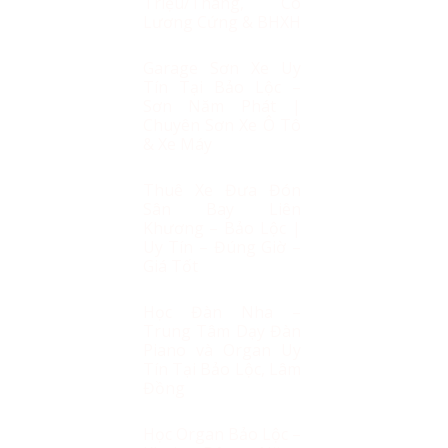
Triệu/Tháng, Có
Lương Cứng & BHXH
Garage Sơn Xe Uy
Tín Tại Bảo Lộc –
Sơn Năm Phát |
Chuyên Sơn Xe Ô Tô
& Xe Máy
Thuê Xe Đưa Đón
Sân Bay Liên
Khương – Bảo Lộc |
Uy Tín – Đúng Giờ –
Giá Tốt
Học Đàn Nha –
Trung Tâm Dạy Đàn
Piano và Organ Uy
Tín Tại Bảo Lộc, Lâm
Đồng
Học Organ Bảo Lộc –