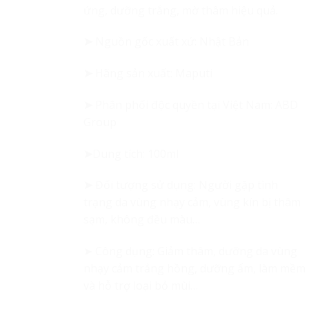
ứng, dưỡng trắng, mờ thâm hiệu quả.
➤
Nguồn gốc xuất xứ: Nhật Bản
➤
Hãng sản xuất: Maputi
➤
Phân phối độc quyền tại Việt Nam: ABD
Group
➤
Dung tích: 100ml
➤
Đối tượng sử dụng: Người gặp tình
trạng da vùng nhạy cảm, vùng kín bị thâm
sạm, không đều màu…
➤ Công dụng: Giảm thâm, dưỡng da vùng
nhạy cảm trắng hồng, dưỡng ẩm, làm mềm
và hỗ trợ loại bỏ mùi…