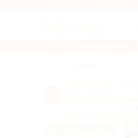
Skip
46 Đội Cấn, P. Lộ
SHOP TRẺ CON
to
content
Tìm
kiếm:
Trang Chủ
Tã Unijoy Oxygen Care
Trang chủ
/
Làm Đẹp
-22%