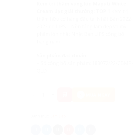
Kem trị thâm vùng kín Maputi White
Cream đạt giải thưởng:
TOP 1
Kem trị
thâm hữu cơ hàng đầu tại Nhật Bản 2022-
2023 do LIPS – Nền tảng làm đẹp và mỹ
phẩm lớn nhất Nhật Bản LIPS công bố
hàng năm.
Sản phẩm đạt chuẩn
– Số công bố sản phẩm: 188072/22/CBMP-
QLD
Kem Trị Thâm Vùng Kín Maputi White Cream Hữu
MUA NGAY
Danh mục:
Làm Đẹp