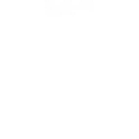
Khơi Dậy Năng
Khiếu Âm Nhạc Cùng
Học Đàn Nha
 Cơ Nội Địa Nhật 100ml số lượng