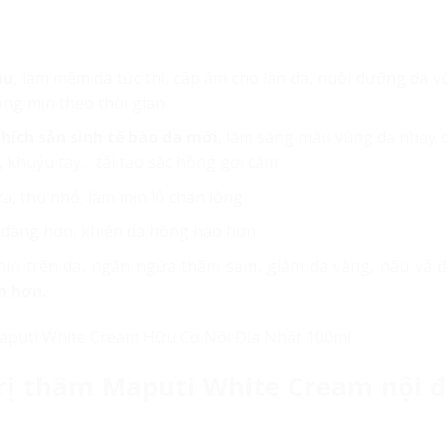
âu
, làm mềm da tức thì, cấp ẩm cho làn da, nuôi dưỡng da v
ăng mịn theo thời gian
thích sản sinh tế bào da mới
, làm sáng màu vùng da nhạy 
, khuỷu tay… tái tạo sắc hồng gợi cảm
a, thu nhỏ, làm mịn lỗ chân lông.
 dàng hơn, khiến da hồng hào hơn
nin trên da, ngăn ngừa thâm sạm, giảm da vàng, nâu và đ
n hơn.
rị thâm Maputi White Cream nội đ