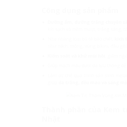
Công dụng sản phẩm
Dưỡng ẩm, dưỡng trắng chuyên s
kín sạch và mềm mượt, trắng sáng, c
Nhẹ nhàng loại bỏ tế bào chết,
kích 
như nách, mông, vùng bikini, đầu gối
Kiểm soát và khử mùi hôi
, giảm ngứ
Giúp mạch máu dưới da lưu thông dễ
Làm ức chế quá trình sản sinh mela
giúp
da trắng, đều màu và sáng mị
Thành phần của
Kem t
Nhật