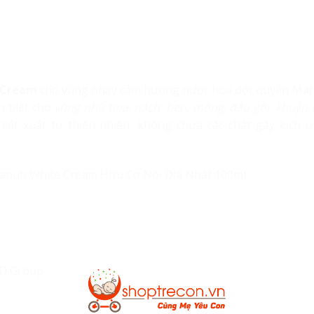
 Cream
cho vùng nhạy cảm hương nước hoa độc quyền Map
n biệt cho
vùng nhũ hoa, nách, bẹn, mông, đầu gối, khuỷu t
iết xuất từ thiên nhiên, không chứa các chất gây kích ứ
BD Group