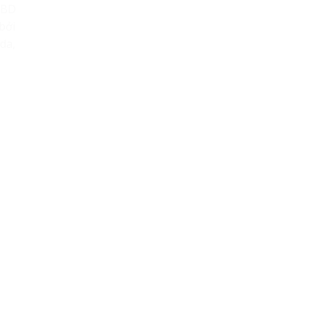
ABD
bởi
da,