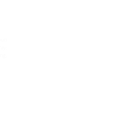
uti
ay,
ng,