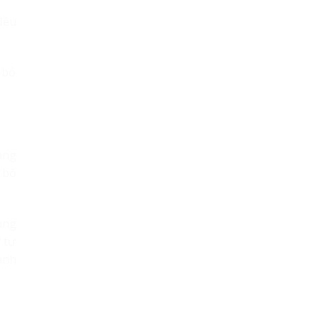
đều
 bỏ
àng
 bố
ùng
 tự
ành