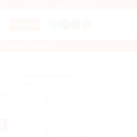
8h:23h
0879.26.26.04
Đăng nhập / Đăng ký
Giỏ hàng
Dịch Vụ - Địa Điểm
Bài Viết Mới Nhất
ti
ật
Xe Ba Gác Bảo Lộc –
Nhận Chở Hàng
Thuê Giá Rẻ Trong
Ngày
Số Điện Thoại Xe Ba
%
Gác Bảo Lộc – Dũng