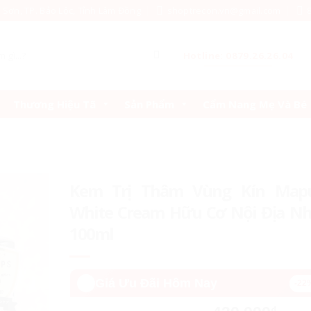
c Sơn, TP. Bảo Lộc, Tỉnh Lâm Đồng
shoptrecon.vn@gmail.com
Hotline: 0879.26.26.04
Thương Hiệu Tã
Sản Phẩm
Cẩm Nang Mẹ Và Bé
Kem Trị Thâm Vùng Kín Mapu
White Cream Hữu Cơ Nội Địa Nh
100ml
🔥️
Giá Ưu Đãi Hôm Nay
-22
₫