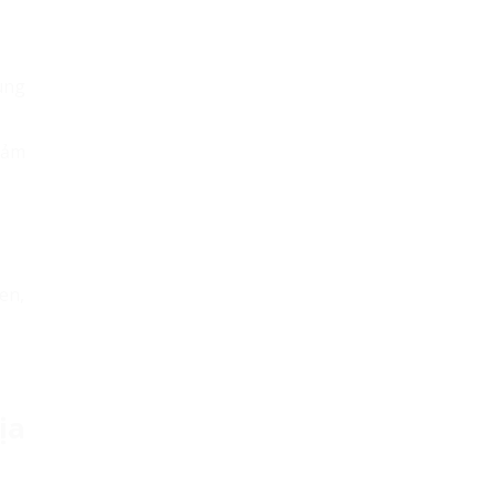
ùng
cảm
en,
ịa