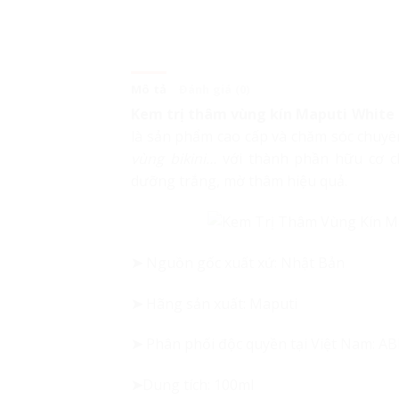
Mô tả
Đánh giá (0)
Kem trị thâm vùng kín Maputi White
là sản phẩm cao cấp và chăm sóc chuyê
vùng bikini…
với thành phần hữu cơ ch
dưỡng trắng, mờ thâm hiệu quả.
➤
Nguồn gốc xuất xứ: Nhật Bản
➤
Hãng sản xuất: Maputi
➤
Phân phối độc quyền tại Việt Nam: A
➤
Dung tích: 100ml