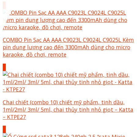
+
COMBO Pin Sạc AA AAA C9023L C9024L C9025L Kèm
pin dung lượng cao đến 3300mAh dùng cho micro
karaoke, đồ chơi, remote
+
Chai chiết (combo 10) chiết mỹ phẩm, tinh dầu,
1ml/2ml/ 3ml/ 5ml, chai thủy tinh nhỏ giọt – Katta
– KTPE27
+