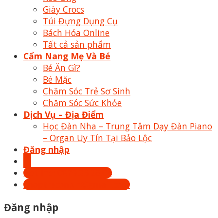
Giày Crocs
Túi Đựng Dụng Cụ
Bách Hóa Online
Tất cả sản phẩm
Cẩm Nang Mẹ Và Bé
Bé Ăn Gì?
Bé Mặc
Chăm Sóc Trẻ Sơ Sinh
Chăm Sóc Sức Khỏe
Dịch Vụ – Địa Điểm
Học Đàn Nha – Trung Tâm Dạy Đàn Piano
– Organ Uy Tín Tại Bảo Lộc
Đăng nhập
Hotline: 0879.26.26.04
Shoptrecon.vn@gmail.com
Đăng nhập