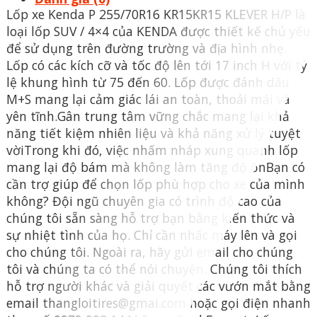
Lốp xe Kenda P 255/70R16 KR15KR15 KLEVER H/P là
loại lốp SUV / 4×4 của KENDA được thiết kế chủ yếu
để sử dụng trên đường trường và địa hình nhẹ.
Lốp có các kích cỡ và tốc độ lên tới 17 inch H với tỷ
lệ khung hình từ 75 đến 60. Lốp được đánh dấu
M+S mang lại cảm giác lái an toàn, thoải mái và
yên tĩnh.Gân trung tâm vững chắc mang lại khả
năng tiết kiệm nhiên liệu và khả năng xử lý tuyệt
vờiTrong khi đó, việc nhấm nháp xung quanh lốp
mang lại độ bám mà không làm tăng độ ồn​Bạn có
cần trợ giúp để chọn lốp phù hợp cho xe của mình
không? Đội ngũ chuyên gia có trình độ cao của
chúng tôi sẵn sàng hỗ trợ bạn bằng kiến thức và
sự nhiệt tình của họ. Chỉ cần nhấc máy lên và gọi
cho chúng tôi. Ngoài ra, hãy gửi email cho chúng
tôi và chúng ta có thể nói chuyện. Chúng tôi thích
hỗ trợ người khác và giải quyết các vướn mắt bằng
email thangloitires@gmai.com hoặc gọi điện nhanh