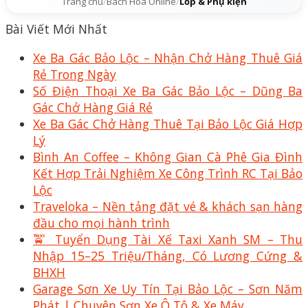
Trang chủ
/
Bách Hóa Online
/
Lốp & Phụ kiện
Bài Viết Mới Nhất
Xe Ba Gác Bảo Lộc – Nhận Chở Hàng Thuê Giá
Rẻ Trong Ngày
Số Điện Thoại Xe Ba Gác Bảo Lộc – Dũng Ba
Gác Chở Hàng Giá Rẻ
Xe Ba Gác Chở Hàng Thuê Tại Bảo Lộc Giá Hợp
Lý
Bình An Coffee – Không Gian Cà Phê Gia Đình
Kết Hợp Trải Nghiệm Xe Công Trình RC Tại Bảo
Lộc
Traveloka – Nền tảng đặt vé & khách sạn hàng
đầu cho mọi hành trình
🚖 Tuyển Dụng Tài Xế Taxi Xanh SM – Thu
Nhập 15–25 Triệu/Tháng, Có Lương Cứng &
BHXH
Garage Sơn Xe Uy Tín Tại Bảo Lộc – Sơn Năm
Phát | Chuyên Sơn Xe Ô Tô & Xe Máy