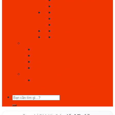
Làm Đẹp
Giày Crocs
Túi Đựng Dụng Cụ
Keo Ong
Bách Hóa Online
Tất cả sản phẩm
Cẩm Nang Mẹ Và Bé
Bé Ăn Gì?
Bé Mặc
Chăm Sóc Trẻ Sơ Sinh
Chăm Sóc Sức Khỏe
Dịch Vụ - Địa Điểm
Học Đàn Nha – Trung Tâm Dạy Đàn
Piano – Organ Uy Tín Tại Bảo Lộc
Tìm
kiếm: