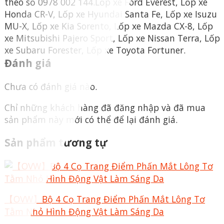
theo số 0978 002 144.Lốp xe Ford Everest, Lốp xe
Honda CR-V, Lốp xe Hyundai Santa Fe, Lốp xe Isuzu
MU-X, Lốp xe Kia Sorento, Lốp xe Mazda CX-8, Lốp
xe Mitsubishi Pajero Sport, Lốp xe Nissan Terra, Lốp
xe Subaru Forester, Lốp xe Toyota Fortuner.
Đánh giá
Chưa có đánh giá nào.
Chỉ những khách hàng đã đăng nhập và đã mua
sản phẩm này mới có thể để lại đánh giá.
Sản phẩm tương tự
【OVW】Bộ 4 Cọ Trang Điểm Phấn Mắt Lông Tơ
Tằm Nhỏ Hình Động Vật Làm Sáng Da