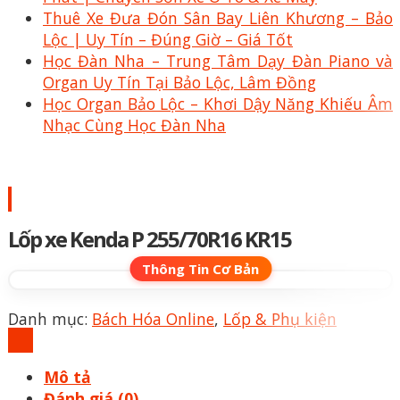
Thuê Xe Đưa Đón Sân Bay Liên Khương – Bảo
Lộc | Uy Tín – Đúng Giờ – Giá Tốt
Học Đàn Nha – Trung Tâm Dạy Đàn Piano và
Organ Uy Tín Tại Bảo Lộc, Lâm Đồng
Học Organ Bảo Lộc – Khơi Dậy Năng Khiếu Âm
Nhạc Cùng Học Đàn Nha
Lốp xe Kenda P 255/70R16 KR15
Danh mục:
Bách Hóa Online
,
Lốp & Phụ kiện
Mô tả
Đánh giá (0)