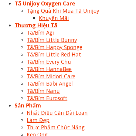
Tã Unijoy Oxygen Care
Tặng Quà Khi Mua Tã Unijoy
Khuyến Mãi
Thương Hiệu Tã
Tã/Bỉm Agi
Tã/Bỉm Little Bunny
Tã/Bỉm Happy Sponge
Tã/Bỉm Little Red Hat
Tã/Bỉm Every Chu
Tã/Bỉm HannaBee
Tã/Bỉm Midori Care
Tã/Bỉm Babi Angel
Tã/Bỉm Nanu
Tã/Bỉm Eurosoft
Sản Phẩm
Nhất Điều Căn Đài Loan
Làm Đẹp
Thực Phẩm Chức Năng
Keo Ong