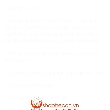
+ Độ bay hơi thấp
+ Độ nhớt loãng ở nhiệt độ thường giúp nhớt có
thể bơm nhanh đến mọi chi tiết của động cơ
ngay khi nổ máy, cung cấp sự bảo vệ tức thì và
hạn chế tối đa hao mòn động cơ lúc khởi động.
+ Tiết kiệm nhiên liệu nhờ cải thiện tính năng
chống ma sát
+ Phù hợp sử dụng trong mọi điều kiện thời tiết
– HƯỚNG DẪN SỬ DỤNG:
+ Sử dụng tối ưu cho xe tay ga