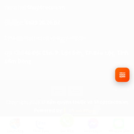
Website:
Shoptrecon.vn
Hotline:
0879.26.26.04
Email:
shoptrecon.vn@gmail.com
Địa Chỉ:
46 Đội Cấn, P. Lộc Sơn, TP.Bảo Lộc, Tỉnh
Lâm Đồng
Copyright 2026 ©
Bản quyền thuộc về Shoptrecon.vn
Powered by
Thanh Phạm
Tìm đường
Chat Zalo
Gọi điện
Messenger
Nhắn tin SMS