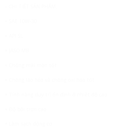
– CHI TIẾT SẢN PHẨM:
+ SAE 10W-30
+ API SL
+ JASO MB
+ Chống mài mòn tốt
+ Chống lão hóa và chống oxi hóa tốt
+ Tính năng duy trì ổn định ở nhiệt độ cao
+ Độ bôi trơn cao
+ Làm sạch động cơ