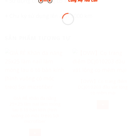
+ Sử dụng cho động cơ xe máy 4 thì
+ Chu kỳ sử dụng lên đến 5000 km
SẢN PHẨM TƯƠNG TỰ
【OVW】Cọ trang điểm
DCJ010203 đầu vát lông
cọ mềm mại
GIÁ RẺ Khăn đa năng
25×25 làm nail làm móng
+
lau ô tô bàn kính (hình
vuông có móc treo) Sợi
microfiber
+