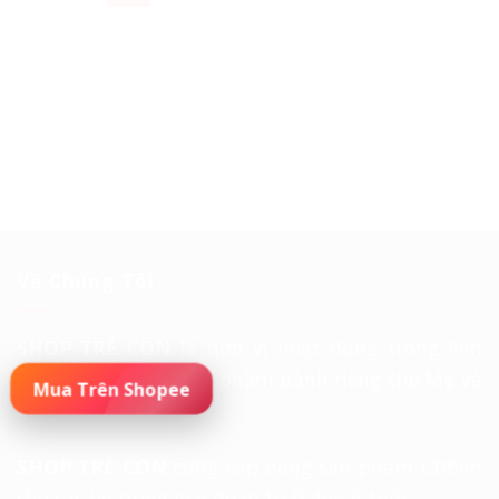
Về Chúng Tôi
SHOP TRẺ CON
là đơn vị hoạt động trong lĩnh
vực mua bán các sản phẩm dành riêng cho Mẹ và
Bé.
SHOP TRẺ CON
cung cấp dòng sản phẩm tã/bỉm
cho các bé trong giai đoạn từ 0 đến 6 tuổi.