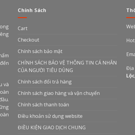
Chính Sách
Thô
rong
Web
Cart
iêng
Checkout
Hot
Chính sách bảo mật
Ema
phẩm
CHÍNH SÁCH BẢO VỆ THÔNG TIN CÁ NHÂN
 đến
Địa
CỦA NGƯỜI TIÊU DÙNG
Lộc
Chính sách đổi trả hàng
u và
toàn
Chính sách giao hàng và vận chuyển
đầu.
Chính sách thanh toán
hững
hoàn
Điều khoản sử dụng website
ĐIỀU KIỆN GIAO DỊCH CHUNG