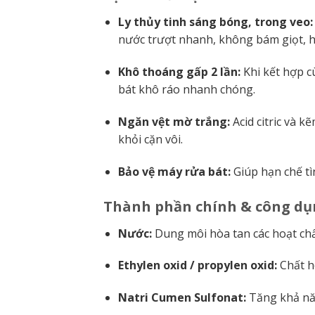
Ly thủy tinh sáng bóng, trong veo:
nước trượt nhanh, không bám giọt, hạ
Khô thoáng gấp 2 lần:
Khi kết hợp cù
bát khô ráo nhanh chóng.
Ngăn vệt mờ trắng:
Acid citric và k
khỏi cặn vôi.
Bảo vệ máy rửa bát:
Giúp hạn chế tì
Thành phần chính & công dụ
Nước:
Dung môi hòa tan các hoạt chấ
Ethylen oxid / propylen oxid:
Chất h
Natri Cumen Sulfonat:
Tăng khả năn