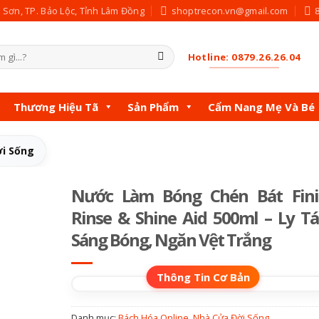
c Sơn, TP. Bảo Lộc, Tỉnh Lâm Đồng
shoptrecon.vn@gmail.com
Hotline: 0879.26.26.04
Thương Hiệu Tã
Sản Phẩm
Cẩm Nang Mẹ Và Bé
i Sống
Nước Làm Bóng Chén Bát Fini
Rinse & Shine Aid 500ml – Ly T
Sáng Bóng, Ngăn Vệt Trắng
Danh mục:
Bách Hóa Online
,
Nhà Cửa Đời Sống