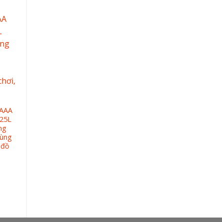
 AAA
GIÁ RẺ Khăn đa năng
Máy tăm nước HANGY
25L
25×25 làm nail làm
HG23 và HF- 2 nâng
ng
móng lau ô tô bàn kính
cấp chống thấm nước
dùng
(hình vuông có móc
[BẢO HÀNH ĐỔI MỚI
 đồ
treo) Sợi microfiber
12 THÁNG – KÈM CỦ
SẠC]
+
+