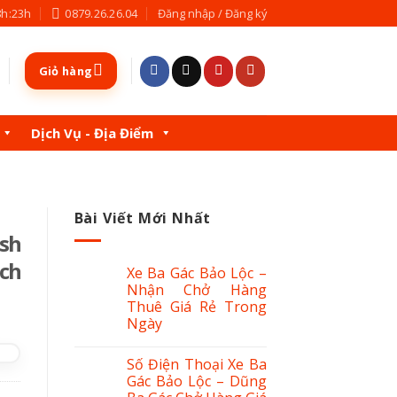
8h:23h
0879.26.26.04
Đăng nhập / Đăng ký
Giỏ hàng
Dịch Vụ - Địa Điểm
Bài Viết Mới Nhất
sh
ách
Xe Ba Gác Bảo Lộc –
Nhận Chở Hàng
Thuê Giá Rẻ Trong
Ngày
Số Điện Thoại Xe Ba
Gác Bảo Lộc – Dũng