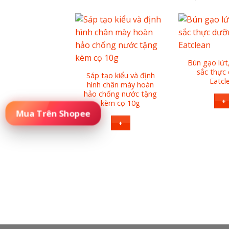
Bún gạo lứt
sắc thực
Sáp tạo kiểu và định
Eatcl
hình chân mày hoàn
hảo chống nước tặng
+
kèm cọ 10g
Đặt Mua Sản Phẩm
+