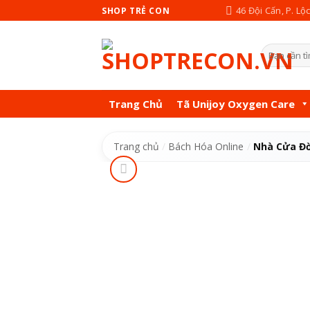
Skip
46 Đội Cấn, P. Lộ
SHOP TRẺ CON
to
content
Tìm
kiếm:
Trang Chủ
Tã Unijoy Oxygen Care
Trang chủ
/
Bách Hóa Online
/
Nhà Cửa Đờ