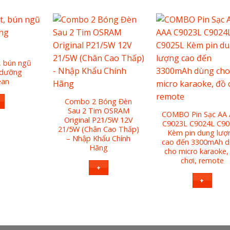
, bún ngũ
 dưỡng
ean
Combo 2 Bóng Đèn
Sau 2 Tim OSRAM
COMBO Pin Sạc AA
Original P21/5W 12V
C9023L C9024L C90
21/5W (Chân Cao Thấp)
Kèm pin dung lượ
– Nhập Khẩu Chính
cao đến 3300mAh 
Hãng
cho micro karaoke,
chơi, remote
+
+