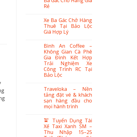
Ba Gác Chở Hàng Giá
Rẻ
Xe Ba Gác Chở Hàng
Thuê Tại Bảo Lộc
Giá Hợp Lý
Bình An Coffee –
Không Gian Cà Phê
Gia Đình Kết Hợp
–
Trải Nghiệm Xe
Công Trình RC Tại
Bảo Lộc
y
Traveloka – Nền
ng
tảng đặt vé & khách
ắng
sạn hàng đầu cho
mọi hành trình
🚖 Tuyển Dụng Tài
Xế Taxi Xanh SM –
Thu Nhập 15–25