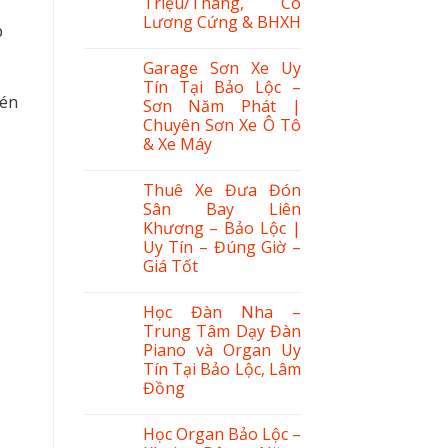
Triệu/Tháng, Có
Lương Cứng & BHXH
p
Garage Sơn Xe Uy
Tín Tại Bảo Lộc –
hén
Sơn Năm Phát |
Chuyên Sơn Xe Ô Tô
& Xe Máy
Thuê Xe Đưa Đón
Sân Bay Liên
Khương – Bảo Lộc |
Uy Tín – Đúng Giờ –
Giá Tốt
Học Đàn Nha –
Trung Tâm Dạy Đàn
Piano và Organ Uy
Tín Tại Bảo Lộc, Lâm
Đồng
Học Organ Bảo Lộc –