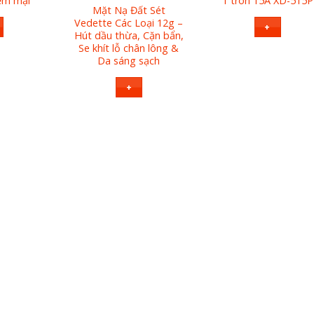
ềm mại
1 tròn 15A XD-515P
Mặt Nạ Đất Sét
Vedette Các Loại 12g –
+
Hút dầu thừa, Cặn bẩn,
Se khít lỗ chân lông &
Da sáng sạch
+