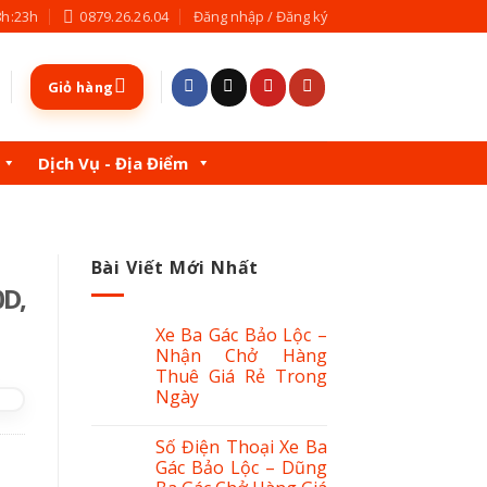
8h:23h
0879.26.26.04
Đăng nhập / Đăng ký
Giỏ hàng
Dịch Vụ - Địa Điểm
Bài Viết Mới Nhất
0D,
Xe Ba Gác Bảo Lộc –
Nhận Chở Hàng
Thuê Giá Rẻ Trong
Ngày
Số Điện Thoại Xe Ba
Gác Bảo Lộc – Dũng