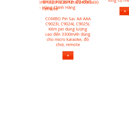
lông cọ m
2/2025/2016/1632/1616/1620/1220/1216/2450/2430
Lithium 3 Volt – Hàng Chính Hãng
+
COMBO Pin Sạc AA AAA
+
C9023L C9024L C9025L
Kèm pin dung lượng
cao đến 3300mAh dùng
cho micro karaoke, đồ
chơi, remote
+