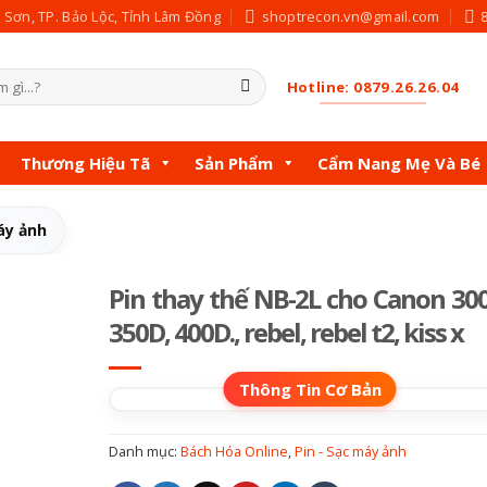
c Sơn, TP. Bảo Lộc, Tỉnh Lâm Đồng
shoptrecon.vn@gmail.com
Hotline: 0879.26.26.04
Thương Hiệu Tã
Sản Phẩm
Cẩm Nang Mẹ Và Bé
áy ảnh
Pin thay thế NB-2L cho Canon 30
350D, 400D., rebel, rebel t2, kiss x
Danh mục:
Bách Hóa Online
,
Pin - Sạc máy ảnh