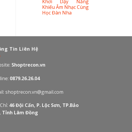
Khơi Dậy Năng
Khiếu Âm Nhạc Cùng
Học Đàn Nha
ng Tin Liên Hệ
site:
Shoptrecon.vn
line:
0879.26.26.04
il:
shoptrecon.vn@gmail.com
 Chỉ:
46 Đội Cấn, P. Lộc Sơn, TP.Bảo
, Tỉnh Lâm Đồng