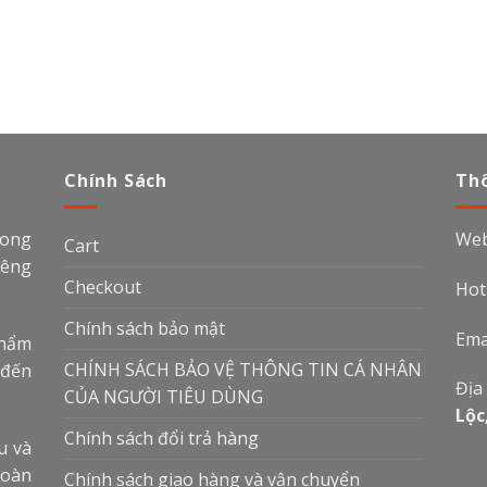
Chính Sách
Thô
rong
Web
Cart
iêng
Checkout
Hot
Chính sách bảo mật
Ema
phẩm
CHÍNH SÁCH BẢO VỆ THÔNG TIN CÁ NHÂN
 đến
Địa
CỦA NGƯỜI TIÊU DÙNG
Lộc
Chính sách đổi trả hàng
u và
toàn
Chính sách giao hàng và vận chuyển