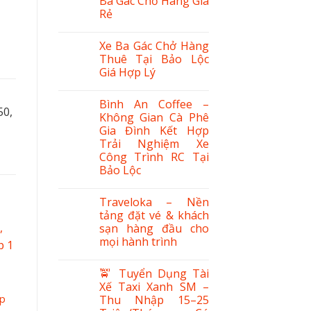
Ba Gác Chở Hàng Giá
Rẻ
Xe Ba Gác Chở Hàng
Thuê Tại Bảo Lộc
Giá Hợp Lý
Bình An Coffee –
50,
Không Gian Cà Phê
Gia Đình Kết Hợp
Trải Nghiệm Xe
Công Trình RC Tại
Bảo Lộc
Traveloka – Nền
tảng đặt vé & khách
sạn hàng đầu cho
mọi hành trình
🚖 Tuyển Dụng Tài
Xế Taxi Xanh SM –
ẹp
Thu Nhập 15–25