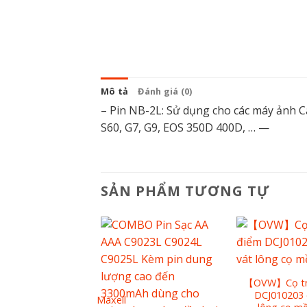
Mô tả
Đánh giá (0)
– Pin NB-2L: Sử dụng cho các máy ảnh 
S60, G7, G9, EOS 350D 400D, … —
SẢN PHẨM TƯƠNG TỰ
【OVW】Cọ tr
DCJ010203 
Pin Maxell