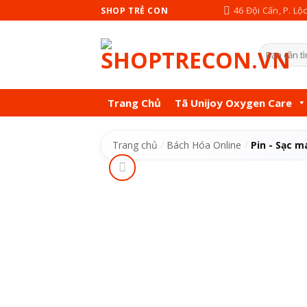
Skip
46 Đội Cấn, P. Lộ
SHOP TRẺ CON
to
content
Tìm
kiếm:
Trang Chủ
Tã Unijoy Oxygen Care
Trang chủ
/
Bách Hóa Online
/
Pin - Sạc m