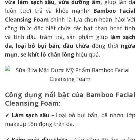
vừa làm sạch sâu, vừa dưỡng ẩm
, giúp làn da
luôn tươi trẻ và khỏe mạnh?
Bamboo Facial
Cleansing Foam
chính là lựa chọn hoàn hảo! Với
công thức đặc biệt chứa các hạt than hoạt tính
và tinh dầu tràm trà, sản phẩm giúp
làm sạch
da, loại bỏ bụi bẩn, dầu thừa
đồng thời
ngừa
mụn, se khít lỗ chân lông
hiệu quả.
Công dụng nổi bật của Bamboo Facial
Cleansing Foam
:
✔
Làm sạch sâu
– Loại bỏ bụi bẩn, bã nhờn, lớp
makeup tồn đọng trên da.
✔
Kiểm soát dầu thừa
– Cân bằng độ ẩm, giảm