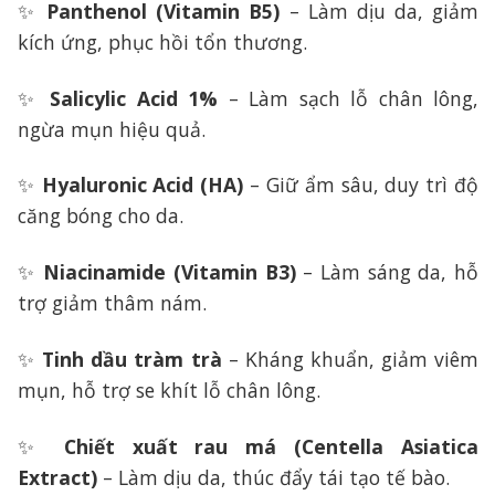
✨
Panthenol (Vitamin B5)
– Làm dịu da, giảm
kích ứng, phục hồi tổn thương.
✨
Salicylic Acid 1%
– Làm sạch lỗ chân lông,
ngừa mụn hiệu quả.
✨
Hyaluronic Acid (HA)
– Giữ ẩm sâu, duy trì độ
căng bóng cho da.
✨
Niacinamide (Vitamin B3)
– Làm sáng da, hỗ
trợ giảm thâm nám.
✨
Tinh dầu tràm trà
– Kháng khuẩn, giảm viêm
mụn, hỗ trợ se khít lỗ chân lông.
✨
Chiết xuất rau má (Centella Asiatica
Extract)
– Làm dịu da, thúc đẩy tái tạo tế bào.