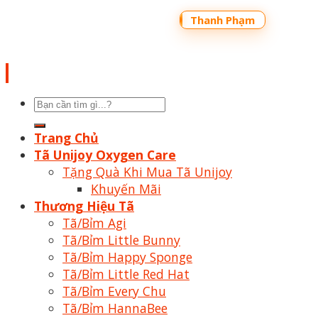
Copyright 2026 ©
Bản quyền thuộc về
Shoptrecon.vn Powered by
Thanh Phạm
Tìm
kiếm:
Trang Chủ
Tã Unijoy Oxygen Care
Tặng Quà Khi Mua Tã Unijoy
Khuyến Mãi
Thương Hiệu Tã
Tã/Bỉm Agi
Tã/Bỉm Little Bunny
Tã/Bỉm Happy Sponge
Tã/Bỉm Little Red Hat
Tã/Bỉm Every Chu
Tã/Bỉm HannaBee