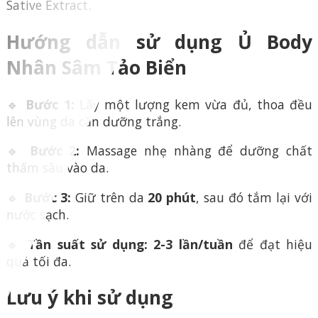
Sative Extract.
Hướng dẫn sử dụng Ủ Body
Nhân Sâm Tảo Biển
🔹
Bước 1:
Lấy một lượng kem vừa đủ, thoa đều
lên vùng da cần dưỡng trắng.
🔹
Bước 2:
Massage nhẹ nhàng để dưỡng chất
thấm sâu vào da.
🔹
Bước 3:
Giữ trên da
20 phút
, sau đó tắm lại với
nước sạch.
🔹
Tần suất sử dụng:
2-3 lần/tuần
để đạt hiệu
quả tối đa.
Lưu ý khi sử dụng