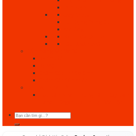
Làm Đẹp
Giày Crocs
Túi Đựng Dụng Cụ
Keo Ong
Bách Hóa Online
Tất cả sản phẩm
Cẩm Nang Mẹ Và Bé
Bé Ăn Gì?
Bé Mặc
Chăm Sóc Trẻ Sơ Sinh
Chăm Sóc Sức Khỏe
Dịch Vụ - Địa Điểm
Học Đàn Nha – Trung Tâm Dạy Đàn
Piano – Organ Uy Tín Tại Bảo Lộc
Tìm
kiếm: