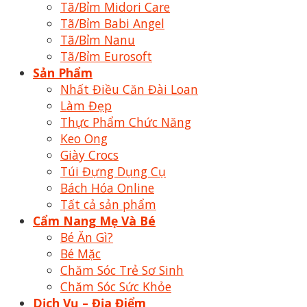
Tã/Bỉm Midori Care
Tã/Bỉm Babi Angel
Tã/Bỉm Nanu
Tã/Bỉm Eurosoft
Sản Phẩm
Nhất Điều Căn Đài Loan
Làm Đẹp
Thực Phẩm Chức Năng
Keo Ong
Giày Crocs
Túi Đựng Dụng Cụ
Bách Hóa Online
Tất cả sản phẩm
Cẩm Nang Mẹ Và Bé
Bé Ăn Gì?
Bé Mặc
Chăm Sóc Trẻ Sơ Sinh
Chăm Sóc Sức Khỏe
Dịch Vụ – Địa Điểm