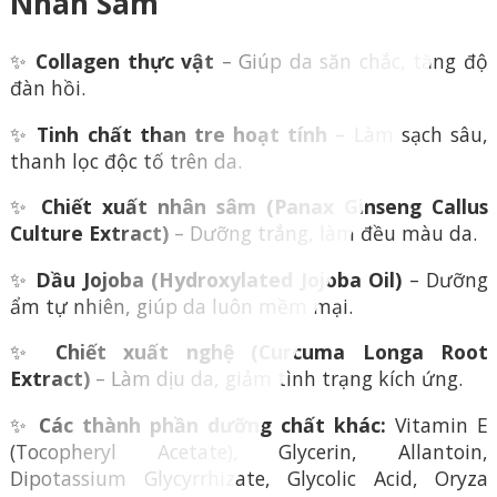
Nhân Sâm
✨
Collagen thực vật
– Giúp da săn chắc, tăng độ
đàn hồi.
✨
Tinh chất than tre hoạt tính
– Làm sạch sâu,
thanh lọc độc tố trên da.
✨
Chiết xuất nhân sâm (Panax Ginseng Callus
Culture Extract)
– Dưỡng trắng, làm đều màu da.
✨
Dầu Jojoba (Hydroxylated Jojoba Oil)
– Dưỡng
ẩm tự nhiên, giúp da luôn mềm mại.
✨
Chiết xuất nghệ (Curcuma Longa Root
Extract)
– Làm dịu da, giảm tình trạng kích ứng.
✨
Các thành phần dưỡng chất khác:
Vitamin E
(Tocopheryl Acetate), Glycerin, Allantoin,
Dipotassium Glycyrrhizate, Glycolic Acid, Oryza