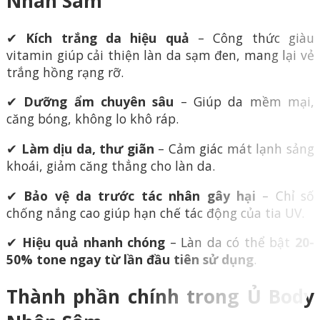
Nhân Sâm
✔
Kích trắng da hiệu quả
– Công thức giàu
vitamin giúp cải thiện làn da sạm đen, mang lại vẻ
trắng hồng rạng rỡ.
✔
Dưỡng ẩm chuyên sâu
– Giúp da mềm mại,
căng bóng, không lo khô ráp.
✔
Làm dịu da, thư giãn
– Cảm giác mát lạnh sảng
khoái, giảm căng thẳng cho làn da.
✔
Bảo vệ da trước tác nhân gây hại
– Chỉ số
chống nắng cao giúp hạn chế tác động của tia UV.
✔
Hiệu quả nhanh chóng
– Làn da có thể bật
20-
50% tone ngay từ lần đầu tiên sử dụng
.
Thành phần chính trong Ủ Body