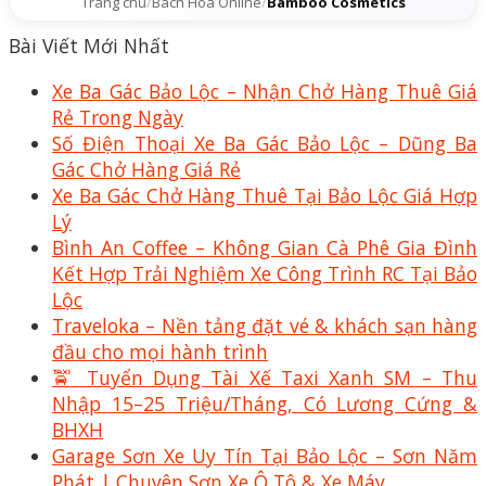
Trang chủ
/
Bách Hóa Online
/
Bamboo Cosmetics
Bài Viết Mới Nhất
Xe Ba Gác Bảo Lộc – Nhận Chở Hàng Thuê Giá
Rẻ Trong Ngày
Số Điện Thoại Xe Ba Gác Bảo Lộc – Dũng Ba
Gác Chở Hàng Giá Rẻ
Xe Ba Gác Chở Hàng Thuê Tại Bảo Lộc Giá Hợp
Lý
Bình An Coffee – Không Gian Cà Phê Gia Đình
Kết Hợp Trải Nghiệm Xe Công Trình RC Tại Bảo
Lộc
Traveloka – Nền tảng đặt vé & khách sạn hàng
đầu cho mọi hành trình
🚖 Tuyển Dụng Tài Xế Taxi Xanh SM – Thu
Nhập 15–25 Triệu/Tháng, Có Lương Cứng &
BHXH
Garage Sơn Xe Uy Tín Tại Bảo Lộc – Sơn Năm
Phát | Chuyên Sơn Xe Ô Tô & Xe Máy