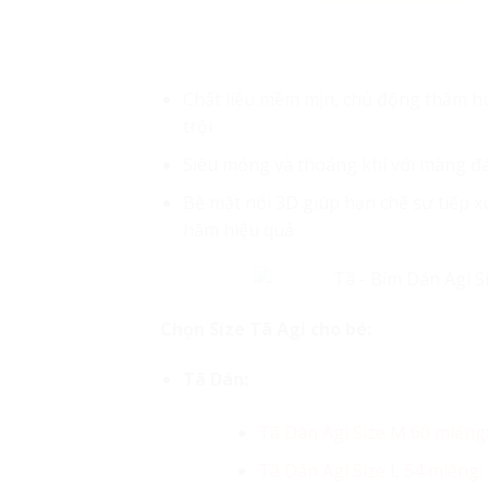
Chất liệu mềm mịn, chủ động thấm hú
trội
Siêu mỏng và thoáng khí với màng đá
Bề mặt nổi 3D giúp hạn chế sự tiếp x
hăm hiệu quả
Chọn Size Tã Agi cho bé:
Tã Dán:
Tã Dán Agi Size M 60 miếng
Tã Dán Agi Size L 54 miếng