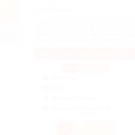
₫
Tiết kiệm
180.000
Lưu ý:
Giá ưu đãi này chỉ áp dụng khi Quý khác
ĐẶT HÀNG TẠI WEBSITE SHOP TRẺ CON
Không áp dụng cho các hình thức mua hàn
khác.
Xin chân thành cảm ơn Quý khách!
Đặt hàng ngay - Ưu đãi số lượng có hạn!
Tã Dán Agi
Size M
Số Lượng: 60 Miếng
Phù Hợp Cho bé từ 6-11kg
Tã - Bỉm Dán Agi Size M Số Lượng 60 Miếng Cho
MUA NGAY