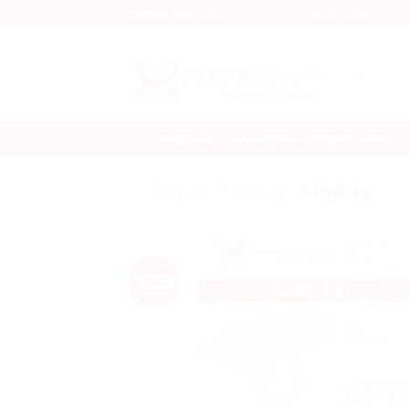
Skip
46 Đội Cấn, P. Lộ
SHOP TRẺ CON
to
content
Tìm
kiếm:
Trang Chủ
Tã Unijoy Oxygen Care
Trang chủ
/
Tã/Bỉm Agi
/
Tã Dán Agi
-52%