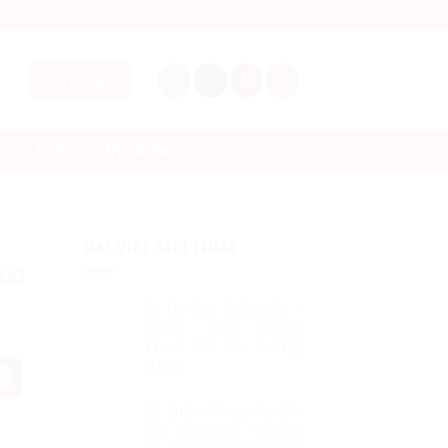
8h:23h
0879.26.26.04
Đăng nhập / Đăng ký
Giỏ hàng
Dịch Vụ - Địa Điểm
Bài Viết Mới Nhất
 60
Xe Ba Gác Bảo Lộc –
Nhận Chở Hàng
Thuê Giá Rẻ Trong
Ngày
%
Số Điện Thoại Xe Ba
Gác Bảo Lộc – Dũng