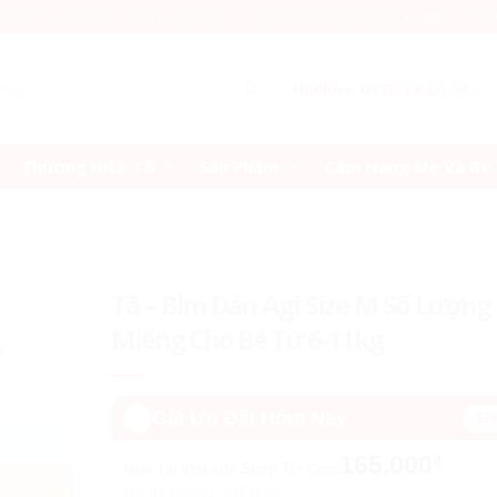
c Sơn, TP. Bảo Lộc, Tỉnh Lâm Đồng
shoptrecon.vn@gmail.com
Hotline: 0879.26.26.04
Thương Hiệu Tã
Sản Phẩm
Cẩm Nang Mẹ Và Bé
Tã – Bỉm Dán Agi Size M Số Lượng
Miếng Cho Bé Từ 6-11kg
🔥️
Giá Ưu Đãi Hôm Nay
-52
165.000
₫
Mua Tại Website Shop Trẻ Con:
Giá thị trường:
345.000
₫