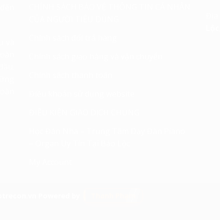
CHÍNH SÁCH BẢO VỆ THÔNG TIN CÁ NHÂN
 đến
Địa
CỦA NGƯỜI TIÊU DÙNG
Lộc
Chính sách đổi trả hàng
u và
toàn
Chính sách giao hàng và vận chuyển
đầu.
Chính sách thanh toán
hững
hoàn
Điều khoản sử dụng website
ĐIỀU KIỆN GIAO DỊCH CHUNG
Học Đàn Nha – Trung Tâm Dạy Đàn Piano
– Organ Uy Tín Tại Bảo Lộc
My Account
Thanh Phạm
ptrecon.vn Powered by