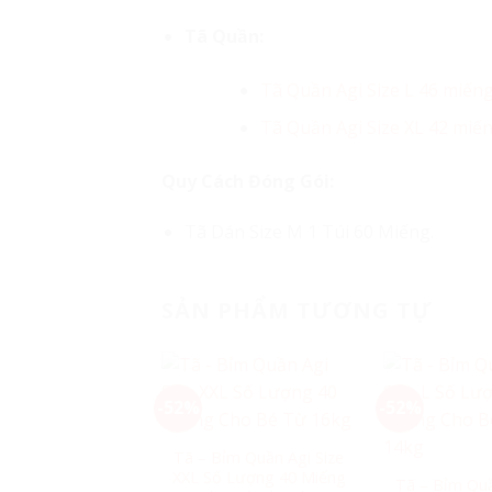
Tã Quần:
Tã Quần Agi Size L 46 miến
Tã Quần Agi Size XL 42 miế
Quy Cách Đóng Gói:
Tã Dán Size M 1 Túi 60 Miếng.
SẢN PHẨM TƯƠNG TỰ
-52%
-52%
Tã – Bỉm Quần Agi Size
XXL Số Lượng 40 Miếng
Tã – Bỉm Quầ