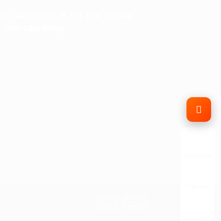
 Chỉ:
46 Đội Cấn, P. Lộc Sơn, TP.Bảo
, Tỉnh Lâm Đồng
Tìm đường
Chat Zalo
Messenger