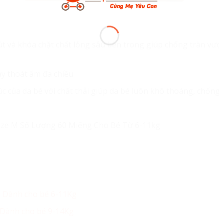
t và khóa chặt chất lỏng sâu bên trong giúp chống tràn vư
y thoát ẩm đa chiều
úc của da bé với chất thải giúp da bé luôn khô thoáng, chốn
: Dành cho bé 6-11Kg
: Dành cho bé 9-14Kg