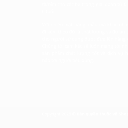
tã/bỉm cho các bé trong giai đoạn từ 0
6 tuổi.
Với nhiều mặt hàng, mẫu mã khác nha
đi kèm theo đó là chất lượng và độ an 
cho người sử dụng được đưa lên hàng 
Chúng tôi cam kết sẽ luôn mang tới n
sản phẩm chất lượng tốt và dịch vụ 
hảo tới người tiêu dùng.
Copyright 2026 ©
Bản quyền thuộc về Sho