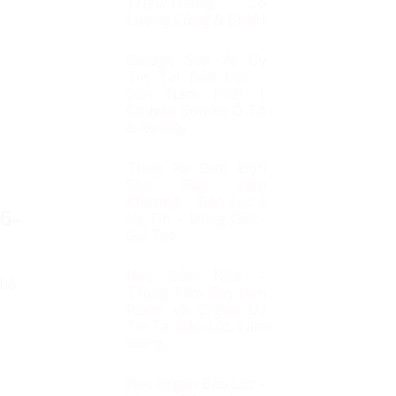
Triệu/Tháng, Có
Lương Cứng & BHXH
Garage Sơn Xe Uy
Tín Tại Bảo Lộc –
Sơn Năm Phát |
Chuyên Sơn Xe Ô Tô
& Xe Máy
Thuê Xe Đưa Đón
Sân Bay Liên
Khương – Bảo Lộc |
6-
Uy Tín – Đúng Giờ –
Giá Tốt
Học Đàn Nha –
hỏ.
Trung Tâm Dạy Đàn
Piano và Organ Uy
Tín Tại Bảo Lộc, Lâm
Đồng
Học Organ Bảo Lộc –