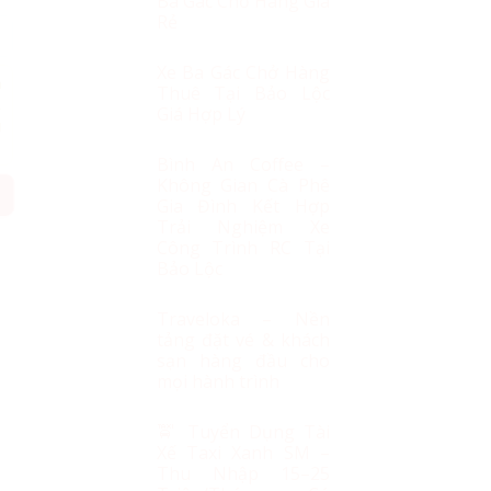
Ba Gác Chở Hàng Giá
Rẻ
Xe Ba Gác Chở Hàng
h
Thuê Tại Bảo Lộc
.
Giá Hợp Lý
g
Bình An Coffee –
Không Gian Cà Phê
Gia Đình Kết Hợp
Trải Nghiệm Xe
Công Trình RC Tại
Bảo Lộc
Traveloka – Nền
tảng đặt vé & khách
sạn hàng đầu cho
mọi hành trình
🚖 Tuyển Dụng Tài
Xế Taxi Xanh SM –
 Bé Từ 6-11kg số lượng
Thu Nhập 15–25