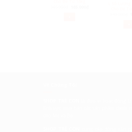
Cho Bé Từ 16kg
L Số Lượng
Giá
Giá
345.000
₫
165.000
₫
Cho Bé Từ
gốc
hiện
G
345.000
₫
là:
tại
+
345.000₫.
là:
l
165.000₫.
+
3
Về Chúng Tôi
SHOP TRẺ CON
là đơn vị hoạt động t
lĩnh vực mua bán các sản phẩm dành r
cho Mẹ và Bé.
SHOP TRẺ CON
cung cấp dòng sản 