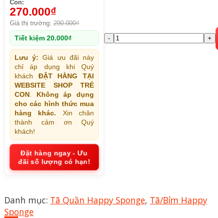
Con:
270.000
₫
Giá thị trường:
290.000
₫
Tã
Tiết kiệm
20.000
₫
–
Lưu ý:
Giá ưu đãi này
Bỉm
chỉ áp dụng khi Quý
Quần
khách
ĐẶT HÀNG TẠI
Happy
WEBSITE SHOP TRẺ
CON
.
Không áp dụng
Sponge
cho các hình thức mua
Size
hàng khác.
Xin chân
3XL
thành cảm ơn Quý
Số
khách!
Lượng
Đặt hàng ngay - Ưu
80
đãi số lượng có hạn!
Miếng
Cho
Bé
Danh mục:
Tã Quần Happy Sponge
,
Tã/Bỉm Happy
Từ
Sponge
17-