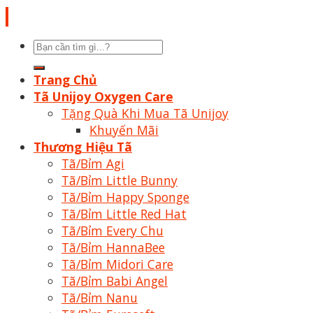
Tìm
kiếm:
Trang Chủ
Tã Unijoy Oxygen Care
Tặng Quà Khi Mua Tã Unijoy
Khuyến Mãi
Thương Hiệu Tã
Tã/Bỉm Agi
Tã/Bỉm Little Bunny
Tã/Bỉm Happy Sponge
Tã/Bỉm Little Red Hat
Tã/Bỉm Every Chu
Tã/Bỉm HannaBee
Tã/Bỉm Midori Care
Tã/Bỉm Babi Angel
Tã/Bỉm Nanu