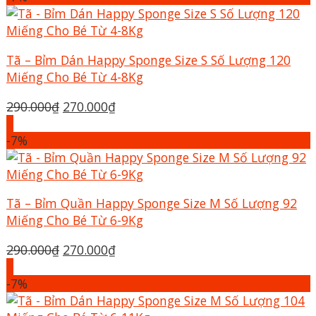
290.000₫.
là:
270.000₫.
Tã – Bỉm Dán Happy Sponge Size S Số Lượng 120
Miếng Cho Bé Từ 4-8Kg
Giá
Giá
290.000
₫
270.000
₫
gốc
hiện
+
là:
tại
-7%
290.000₫.
là:
270.000₫.
Tã – Bỉm Quần Happy Sponge Size M Số Lượng 92
Miếng Cho Bé Từ 6-9Kg
Giá
Giá
290.000
₫
270.000
₫
gốc
hiện
+
là:
tại
-7%
290.000₫.
là: