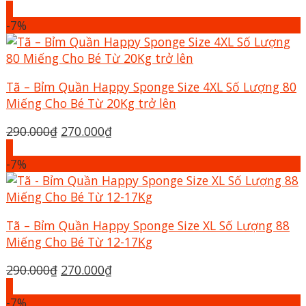
gốc
hiện
+
là:
tại
-7%
290.000₫.
là:
270.000₫.
Tã – Bỉm Quần Happy Sponge Size 4XL Số Lượng 80
Miếng Cho Bé Từ 20Kg trở lên
Giá
Giá
290.000
₫
270.000
₫
gốc
hiện
+
là:
tại
-7%
290.000₫.
là:
270.000₫.
Tã – Bỉm Quần Happy Sponge Size XL Số Lượng 88
Miếng Cho Bé Từ 12-17Kg
Giá
Giá
290.000
₫
270.000
₫
gốc
hiện
+
là:
tại
-7%