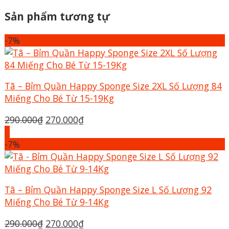
Sản phẩm tương tự
-7%
Tã – Bỉm Quần Happy Sponge Size 2XL Số Lượng 84
Miếng Cho Bé Từ 15-19Kg
Giá
Giá
290.000
₫
270.000
₫
gốc
hiện
+
là:
tại
-7%
290.000₫.
là:
270.000₫.
Tã – Bỉm Quần Happy Sponge Size L Số Lượng 92
Miếng Cho Bé Từ 9-14Kg
Giá
Giá
290.000
₫
270.000
₫