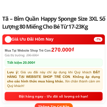
Tã – Bỉm Quần Happy Sponge Size 3XL Số
Lượng 80 Miếng Cho Bé Từ 17-23Kg
🔥️
Giá Ưu Đãi Hôm Nay
-7%
270.000
₫
Mua Tại Website Shop Trẻ Con:
Giá thị trường:
290.000
₫
Tiết kiệm
20.000
₫
Lưu ý:
Giá ưu đãi này chỉ áp dụng khi Quý khách
ĐẶT
HÀNG TẠI WEBSITE SHOP TRẺ CON
.
Không áp dụng
cho các hình thức mua hàng khác.
Xin chân thành cảm ơn
Quý khách!
Đặt hàng ngay - Ưu đãi số lượng có hạn!