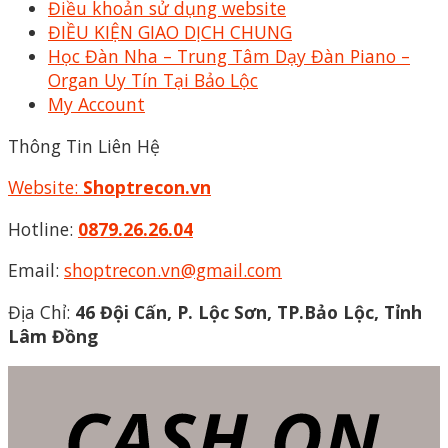
Điều khoản sử dụng website
ĐIỀU KIỆN GIAO DỊCH CHUNG
Học Đàn Nha – Trung Tâm Dạy Đàn Piano –
Organ Uy Tín Tại Bảo Lộc
My Account
Thông Tin Liên Hệ
Website:
Shoptrecon.vn
Hotline:
0879.26.26.04
Email:
shoptrecon.vn@gmail.com
Địa Chỉ:
46 Đội Cấn, P. Lộc Sơn, TP.Bảo Lộc, Tỉnh
Lâm Đồng