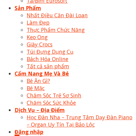
Tã/Bỉm Eurosoft
Sản Phẩm
Nhất Điều Căn Đài Loan
Làm Đẹp
Thực Phẩm Chức Năng
Keo Ong
Giày Crocs
Túi Đựng Dụng Cụ
Bách Hóa Online
Tất cả sản phẩm
Cẩm Nang Mẹ Và Bé
Bé Ăn Gì?
Bé Mặc
Chăm Sóc Trẻ Sơ Sinh
Chăm Sóc Sức Khỏe
Dịch Vụ – Địa Điểm
Học Đàn Nha – Trung Tâm Dạy Đàn Piano
– Organ Uy Tín Tại Bảo Lộc
Đăng nhập