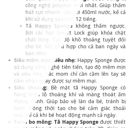
công nghệ polymer mới nhất. Giúp thấm
hút cực nhanh. Lên tới 450ml nước, kể cả
khi sử dụng sau hơn 12 tiếng.
Tã Happy Sponge
không thấm ngược.
Bởi các hạt Smart Lock giúp khóa chặt
chất lỏng. Tạo độ khô thoáng tuyệt đối
cho bé. Rất phù hợp cho cả ban ngày và
ban đêm.
Siêu mềm mịn, siêu nhẹ:
Happy Sponge được
sử dụng công nghệ tiên tiến, tạo độ mềm mịn
và siêu nhẹ. Các mom chỉ cần cầm lên tay sẽ
cảm nhận ngay được sự mềm mại.
Siêu thoáng:
Bề mặt tã Happy Sponge có
hàng triệu lỗ thoáng khí và màng thoát ẩm
thông minh. Giúp bảo vệ làn da bé, tránh bị
hăm. Đồng thời tạo cho bé cảm giác thoải
mái, kể cả khi bé hoạt động mạnh cả ngày.
Form bo mông:
Tã Happy Sponge
được thiết