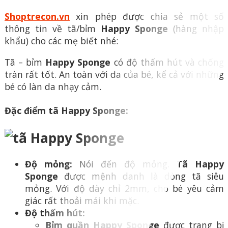
Shoptrecon.vn
xin phép được chia sẻ một số
thông tin về tã/bỉm
Happy Sponge
(hàng nhập
khẩu) cho các mẹ biết nhé:
Tã – bỉm
Happy Sponge
có độ thấm hút và chống
tràn rất tốt. An toàn với da của bé, kể cả với những
bé có làn da nhạy cảm.
Đặc điểm tã Happy Sponge:
Độ mỏng:
Nói đến độ mỏng.
Tã Happy
Sponge
được mệnh danh là dòng tã siêu
mỏng. Với độ dày chỉ 2mm, cho bé yêu cảm
giác rất thoải mái khi mặc.
Độ thấm hút:
Bỉm quần Happy Sponge
được trang bị