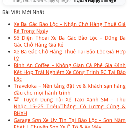
Trang chủ
/
Tã/Bỉm Happy Sponge
/
Tã Quần Happy Sponge
Bài Viết Mới Nhất
Xe Ba Gác Bảo Lộc – Nhận Chở Hàng Thuê Giá
Rẻ Trong Ngày
Số Điện Thoại Xe Ba Gác Bảo Lộc – Dũng Ba
Gác Chở Hàng Giá Rẻ
Xe Ba Gác Chở Hàng Thuê Tại Bảo Lộc Giá Hợp
Lý
Bình An Coffee – Không Gian Cà Phê Gia Đình
Kết Hợp Trải Nghiệm Xe Công Trình RC Tại Bảo
Lộc
Traveloka – Nền tảng đặt vé & khách sạn hàng
đầu cho mọi hành trình
🚖 Tuyển Dụng Tài Xế Taxi Xanh SM – Thu
Nhập 15–25 Triệu/Tháng, Có Lương Cứng &
BHXH
Garage Sơn Xe Uy Tín Tại Bảo Lộc – Sơn Năm
Phát | Chuyên Sơn Xe Ô Tô & Xe Máy