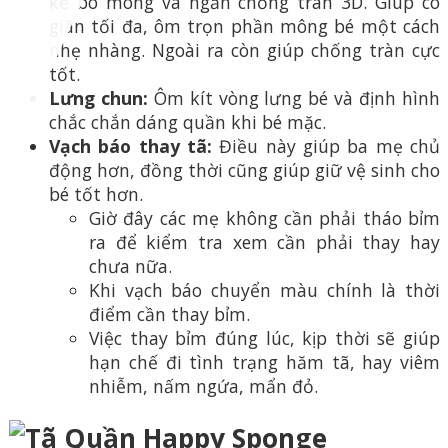
kế bo mông và ngăn chống tràn 3D. Giúp co
giãn tối đa, ôm trọn phần mông bé một cách
nhẹ nhàng. Ngoài ra còn giúp chống tràn cực
tốt.
Lưng chun:
Ôm kít vòng lưng bé và định hình
chắc chắn dáng quần khi bé mặc.
Vạch báo thay tã:
Điều này giúp ba mẹ chủ
động hơn, đồng thời cũng giúp giữ vệ sinh cho
bé tốt hơn.
Giờ đây các mẹ không cần phải tháo bỉm
ra để kiểm tra xem cần phải thay hay
chưa nữa.
Khi vạch báo chuyển màu chính là thời
điểm cần thay bỉm.
Việc thay bỉm đúng lúc, kịp thời sẽ giúp
hạn chế đi tình trạng hăm tã, hay viêm
nhiễm, nấm ngứa, mẩn đỏ.