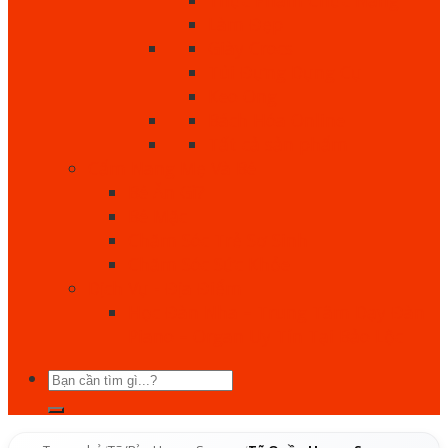
Làm Đẹp
Giày Crocs
Túi Đựng Dụng Cụ
Keo Ong
Bách Hóa Online
Tất cả sản phẩm
Cẩm Nang Mẹ Và Bé
Bé Ăn Gì?
Bé Mặc
Chăm Sóc Trẻ Sơ Sinh
Chăm Sóc Sức Khỏe
Dịch Vụ - Địa Điểm
Học Đàn Nha – Trung Tâm Dạy Đàn
Piano – Organ Uy Tín Tại Bảo Lộc
Tìm
kiếm: