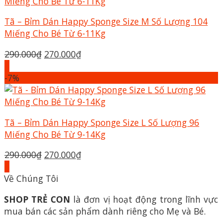
270.000₫.
Tã – Bỉm Dán Happy Sponge Size M Số Lượng 104
Miếng Cho Bé Từ 6-11Kg
Giá
Giá
290.000
₫
270.000
₫
gốc
hiện
+
là:
tại
-7%
290.000₫.
là:
270.000₫.
Tã – Bỉm Dán Happy Sponge Size L Số Lượng 96
Miếng Cho Bé Từ 9-14Kg
Giá
Giá
290.000
₫
270.000
₫
gốc
hiện
+
là:
tại
Về Chúng Tôi
290.000₫.
là:
SHOP TRẺ CON
là đơn vị hoạt động trong lĩnh vực
270.000₫.
mua bán các sản phẩm dành riêng cho Mẹ và Bé.