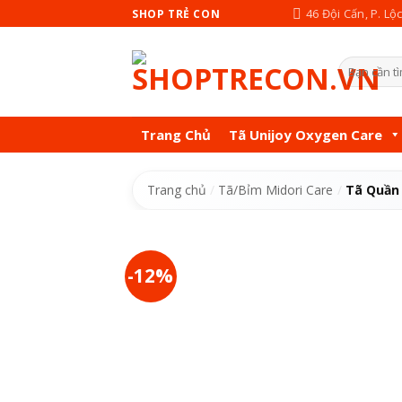
Skip
46 Đội Cấn, P. Lộ
SHOP TRẺ CON
to
content
Tìm
kiếm:
Trang Chủ
Tã Unijoy Oxygen Care
Trang chủ
/
Tã/Bỉm Midori Care
/
Tã Quần 
-12%