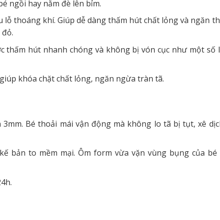
bé ngồi hay nằm đè lên bỉm.
u lỗ thoáng khí. Giúp dễ dàng thấm hút chất lỏng và ngăn t
 đỏ.
ược thấm hút nhanh chóng và không bị vón cục như một số l
iúp khóa chặt chất lỏng, ngăn ngừa tràn tã.
mm. Bé thoải mái vận động mà không lo tã bị tụt, xê dịc
t kế bản to mềm mại. Ôm form vừa vặn vùng bụng của bé
24h.