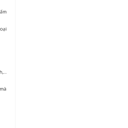
hấm
oại
h,…
 mà