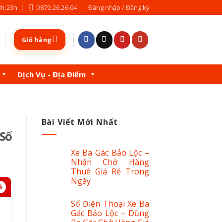
8h:23h
0879.26.26.04
Đăng nhập / Đăng ký
Giỏ hàng
Dịch Vụ - Địa Điểm
Bài Viết Mới Nhất
 Số
Xe Ba Gác Bảo Lộc –
Nhận Chở Hàng
Thuê Giá Rẻ Trong
Ngày
%
Số Điện Thoại Xe Ba
Gác Bảo Lộc – Dũng