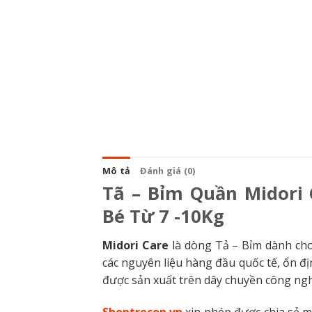
Mô tả
Đánh giá (0)
Tã – Bỉm Quần Midori 
Bé Từ 7 -10Kg
Midori Care
là dòng Tả – Bỉm dành ch
các nguyên liệu hàng đầu quốc tế, ổn đị
được sản xuất trên dây chuyền công nghệ
Shoptrecon.vn
xin phép được chia sẻ m