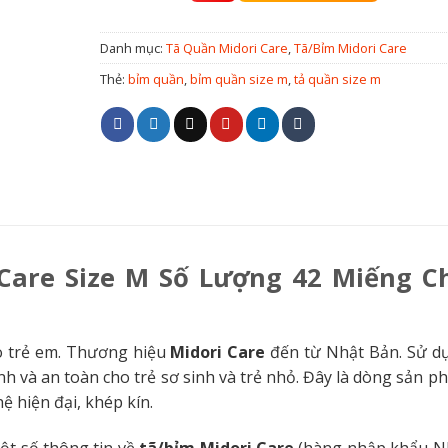
Danh mục:
Tã Quần Midori Care
,
Tã/Bỉm Midori Care
Thẻ:
bỉm quần
,
bỉm quần size m
,
tả quần size m
Care Size M Số Lượng 42 Miếng C
o trẻ em. Thương hiệu
Midori Care
đến từ Nhật Bản. Sử d
nh và an toàn cho trẻ sơ sinh và trẻ nhỏ. Đây là dòng sản p
 hiện đại, khép kín.
ột số thông tin về
tã/bỉm Midori Care
(hàng nhập khẩu N