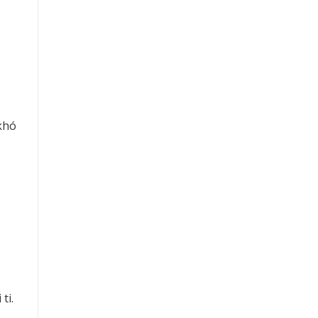
khó
ti.