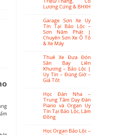
Triệu/Tháng, Có
Lương Cứng & BHXH
Garage Sơn Xe Uy
Tín Tại Bảo Lộc –
Sơn Năm Phát |
Chuyên Sơn Xe Ô Tô
& Xe Máy
Thuê Xe Đưa Đón
Sân Bay Liên
Khương – Bảo Lộc |
Uy Tín – Đúng Giờ –
Giá Tốt
ho
Học Đàn Nha –
Trung Tâm Dạy Đàn
Piano và Organ Uy
ụng
Tín Tại Bảo Lộc, Lâm
hẩm
Đồng
Học Organ Bảo Lộc –
hật