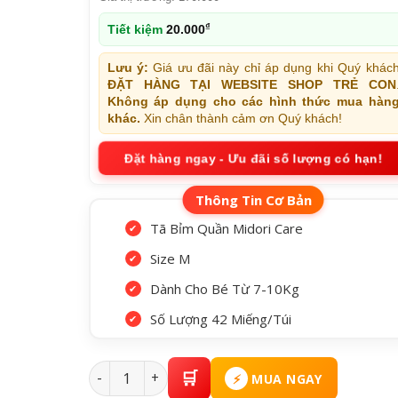
₫
Tiết kiệm
20.000
Lưu ý:
Giá ưu đãi này chỉ áp dụng khi Quý khác
ĐẶT HÀNG TẠI WEBSITE SHOP TRẺ CON
Không áp dụng cho các hình thức mua hàn
khác.
Xin chân thành cảm ơn Quý khách!
Đặt hàng ngay - Ưu đãi số lượng có hạn!
Tã Bỉm Quần Midori Care
Size M
Dành Cho Bé Từ 7-10Kg
Số Lượng 42 Miếng/Túi
Tã - Bỉm Quần Midori Care Size M Số Lượng 42 
MUA NGAY