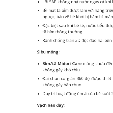
Lõi SAP không nhả nước ngay cả khi 
Bề mặt tã bỉm được làm với hàng triệ
ngược, bảo vệ bé khỏi bị hăm bí, mẩn
Đặc biệt sau khi bé tè, nước tiểu đ
tã bỉm thông thường.
Rãnh chống tràn 3D độc đáo hai bên g
Siêu mỏng:
Bỉm/tã Midori Care
mỏng chưa đến 3
không gây khó chịu.
Đai chun co giãn 360 độ được thiế
không gây hằn chun.
Duy trì hoạt động êm ái của bé suốt 
Vạch báo đầy: