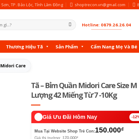
c Sơn, TP. Bảo Lộc, Tỉnh Lâm Đồng
shoptrecon.vn@gmail.com
Hotline: 0879.26.26.04
Thương Hiệu Tã
Sản Phẩm
Cẩm Nang Mẹ Và Bé
Midori Care
Tã – Bỉm Quần Midori Care Size M
Lượng 42 Miếng Từ 7 -10Kg
🔥️
Giá Ưu Đãi Hôm Nay
-12
150.000
₫
Mua Tại Website Shop Trẻ Con:
Giá thị trường:
170.000
₫