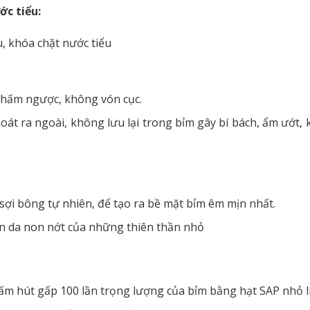
ớc tiểu:
 thấm ngược, không vón cục.
át ra ngoài, không lưu lại trong bỉm gây bí bách, ẩm ướt, 
sợi bông tự nhiên, để tạo ra bề mặt bỉm êm mịn nhất.
àn da non nớt của những thiên thần nhỏ
m hút gấp 100 lần trọng lượng của bỉm bằng hạt SAP nhỏ li 