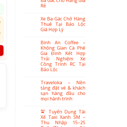
Ba Gác Chở Hàng Giá
Rẻ
Xe Ba Gác Chở Hàng
h
Thuê Tại Bảo Lộc
.
Giá Hợp Lý
g
Bình An Coffee –
Không Gian Cà Phê
Gia Đình Kết Hợp
Trải Nghiệm Xe
Công Trình RC Tại
Bảo Lộc
Traveloka – Nền
tảng đặt vé & khách
sạn hàng đầu cho
mọi hành trình
🚖 Tuyển Dụng Tài
Xế Taxi Xanh SM –
Miếng Từ 7 -10Kg số lượng
Thu Nhập 15–25