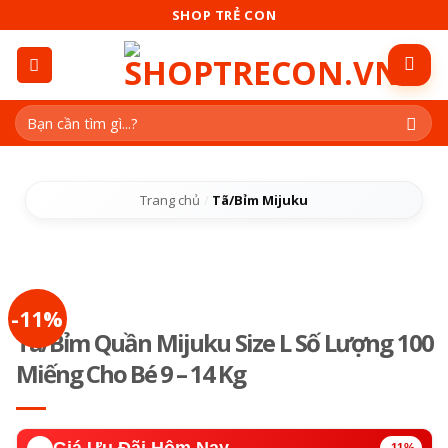
Skip
SHOP TRẺ CON
to
content
Tìm
kiếm:
Trang chủ
/
Tã/Bỉm Mijuku
-11%
Tã/Bỉm Quần Mijuku Size L Số Lượng 100
Miếng Cho Bé 9 – 14 Kg