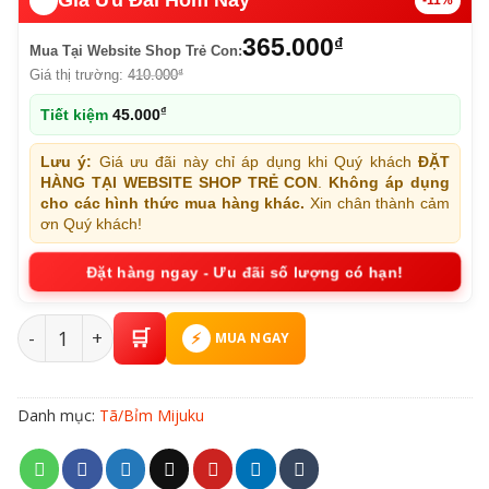
🔥️
Giá Ưu Đãi Hôm Nay
-11%
365.000
₫
Mua Tại Website Shop Trẻ Con:
Giá thị trường:
410.000
₫
₫
Tiết kiệm
45.000
Lưu ý:
Giá ưu đãi này chỉ áp dụng khi Quý khách
ĐẶT
HÀNG TẠI WEBSITE SHOP TRẺ CON
.
Không áp dụng
cho các hình thức mua hàng khác.
Xin chân thành cảm
ơn Quý khách!
Đặt hàng ngay - Ưu đãi số lượng có hạn!
Tã/Bỉm Quần Mijuku Size L Số Lượng 100 Miếng Cho Bé
MUA NGAY
Danh mục:
Tã/Bỉm Mijuku