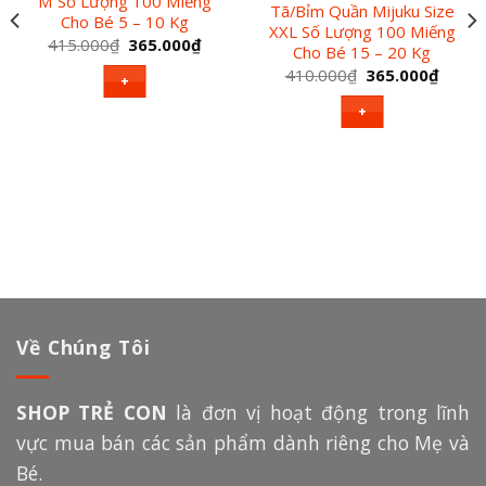
M Số Lượng 100 Miếng
Tã/Bỉm Quần Mijuku Size
Cho Bé 5 – 10 Kg
XXL Số Lượng 100 Miếng
Giá
Giá
415.000
₫
365.000
₫
Cho Bé 15 – 20 Kg
gốc
hiện
là:
tại
Giá
Giá
410.000
₫
365.000
₫
+
415.000₫.
là:
gốc
hiện
365.000₫.
là:
tại
+
410.000₫.
là:
000₫.
365.0
Về Chúng Tôi
SHOP TRẺ CON
là đơn vị hoạt động trong lĩnh
vực mua bán các sản phẩm dành riêng cho Mẹ và
Bé.