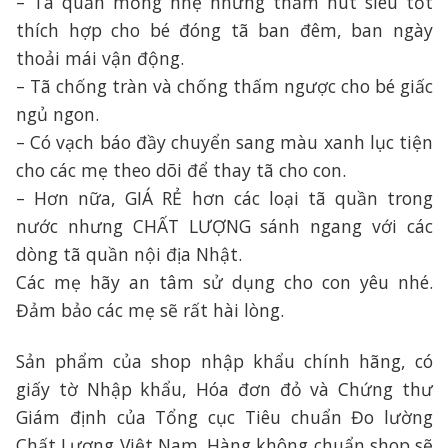
– Tã quần mỏng nhẹ nhưng thấm hút siêu tốt
thích hợp cho bé đóng tã ban đêm, ban ngày
thoải mái vận động.
– Tã chống tràn và chống thấm ngược cho bé giấc
ngủ ngon.
– Có vạch báo đầy chuyển sang màu xanh lục tiện
cho các mẹ theo dõi để thay tã cho con.
– Hơn nữa, GIÁ RẺ hơn các loại tã quần trong
nước nhưng CHẤT LƯỢNG sánh ngang với các
dòng tã quần nội địa Nhật.
Các mẹ hãy an tâm sử dụng cho con yêu nhé.
Đảm bảo các mẹ sẽ rất hài lòng.
Sản phẩm của shop nhập khẩu chính hãng, có
giấy tờ Nhập khẩu, Hóa đơn đỏ và Chứng thư
Giám định của Tổng cục Tiêu chuẩn Đo lường
Chất Lượng Việt Nam. Hàng không chuẩn shop sẽ