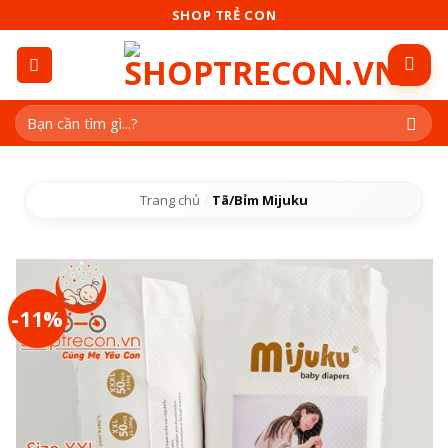
Skip
SHOP TRẺ CON
to
content
Tìm
kiếm:
Trang chủ
/
Tã/Bỉm Mijuku
-11%