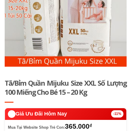
Tã/Bỉm Quần Mijuku Size XXL Số Lượng
100 Miếng Cho Bé 15 – 20 Kg
🔥️
Giá Ưu Đãi Hôm Nay
-11%
365.000
₫
Mua Tại Website Shop Trẻ Con: