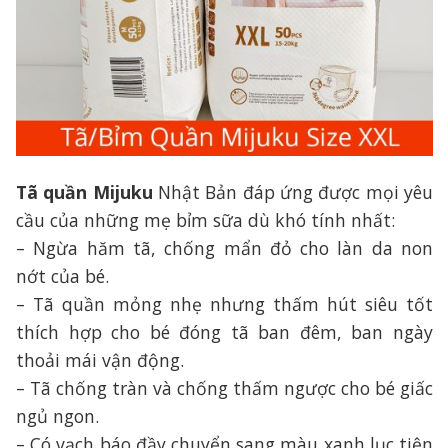
Tã quần Mijuku
Nhật Bản đáp ứng được mọi yêu
cầu của những mẹ bỉm sữa dù khó tính nhất:
– Ngừa hăm tã, chống mẩn đỏ cho làn da non
nớt của bé.
– Tã quần mỏng nhẹ nhưng thấm hút siêu tốt
thích hợp cho bé đóng tã ban đêm, ban ngày
thoải mái vận động.
– Tã chống tràn và chống thấm ngược cho bé giấc
ngủ ngon.
– Có vạch báo đầy chuyển sang màu xanh lục tiện