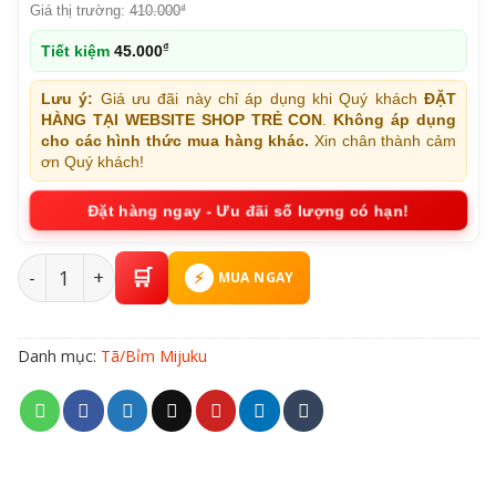
Giá thị trường:
410.000
₫
₫
Tiết kiệm
45.000
Lưu ý:
Giá ưu đãi này chỉ áp dụng khi Quý khách
ĐẶT
HÀNG TẠI WEBSITE SHOP TRẺ CON
.
Không áp dụng
cho các hình thức mua hàng khác.
Xin chân thành cảm
ơn Quý khách!
Đặt hàng ngay - Ưu đãi số lượng có hạn!
Tã/Bỉm Quần Mijuku Size XXL Số Lượng 100 Miếng Cho 
MUA NGAY
Danh mục:
Tã/Bỉm Mijuku