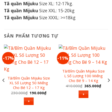
Tã quần Mijuku
Size XL: 12-17kg.
Tã quần Mijuku
Size XXL: 15-20kg
Tã quần Mijuku
Size XXXL: >=18kg
SẢN PHẨM TƯƠNG TỰ
-17%
-11%
Tã/Bỉm Quần Mijuku Size
L Số Lượng 100 Miếng
Tã/Bỉm Quần Mijuku Size
Cho Bé 9 – 14 Kg
XL Số Lượng 50 Miếng
Giá
Giá
410.000
₫
365.000
₫
Cho Bé 12 – 17 Kg
gốc
hiện
Giá
Giá
là:
tại
230.000
₫
190.000
₫
+
gốc
hiện
410.000₫.
là:
là:
tại
365.0
+
230.000₫.
là:
000₫.
190.000₫.