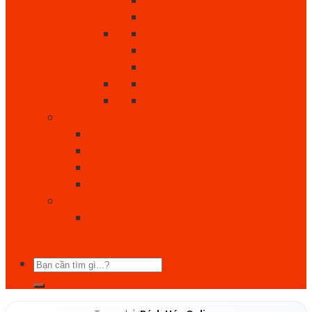
Làm Đẹp
Giày Crocs
Túi Đựng Dụng Cụ
Keo Ong
Bách Hóa Online
Tất cả sản phẩm
Cẩm Nang Mẹ Và Bé
Bé Ăn Gì?
Bé Mặc
Chăm Sóc Trẻ Sơ Sinh
Chăm Sóc Sức Khỏe
Dịch Vụ - Địa Điểm
Học Đàn Nha – Trung Tâm Dạy Đàn
Piano – Organ Uy Tín Tại Bảo Lộc
Tìm
kiếm: