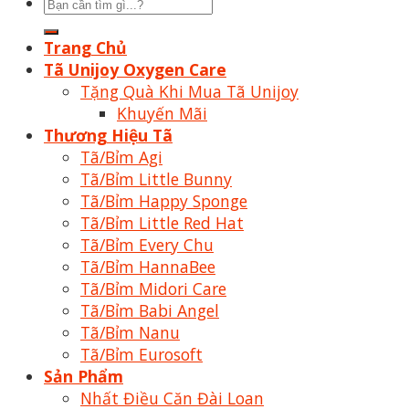
Tìm
kiếm:
Trang Chủ
Tã Unijoy Oxygen Care
Tặng Quà Khi Mua Tã Unijoy
Khuyến Mãi
Thương Hiệu Tã
Tã/Bỉm Agi
Tã/Bỉm Little Bunny
Tã/Bỉm Happy Sponge
Tã/Bỉm Little Red Hat
Tã/Bỉm Every Chu
Tã/Bỉm HannaBee
Tã/Bỉm Midori Care
Tã/Bỉm Babi Angel
Tã/Bỉm Nanu
Tã/Bỉm Eurosoft
Sản Phẩm
Nhất Điều Căn Đài Loan