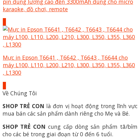
pin dung lượng cao đến 3300mAh dùng cho micro
karaoke, đồ chơi, remote
+
Mực in Epson T6641 , T6642 , T6643 , T6644 cho
máy L100, L110, L200, L210, L300, L350, L355, L360
, L1300
+
Về Chúng Tôi
SHOP TRẺ CON
là đơn vị hoạt động trong lĩnh vực
mua bán các sản phẩm dành riêng cho Mẹ và Bé.
SHOP TRẺ CON
cung cấp dòng sản phẩm tã/bỉm
cho các bé trong giai đoạn từ 0 đến 6 tuổi.