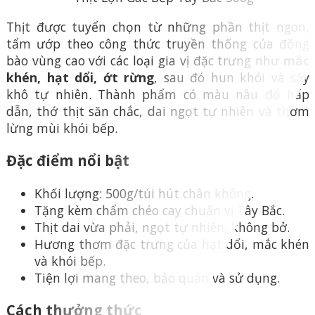
Thịt được tuyển chọn từ những phần thịt ngon,
tẩm ướp theo công thức truyền thống của đồng
bào vùng cao với các loại gia vị đặc trưng như
mắc
khén, hạt dổi, ớt rừng
, sau đó hun khói và sấy
khô tự nhiên. Thành phẩm có màu nâu đỏ hấp
dẫn, thớ thịt săn chắc, dai ngọt tự nhiên và thơm
lừng mùi khói bếp.
Đặc điểm nổi bật
Khối lượng: 500g/túi hút chân không.
Tặng kèm chẩm chéo cay chuẩn vị Tây Bắc.
Thịt dai vừa phải, ngọt tự nhiên, không bở.
Hương thơm đặc trưng của hạt dổi, mắc khén
và khói bếp.
Tiện lợi mang theo, bảo quản và sử dụng.
Cách thưởng thức