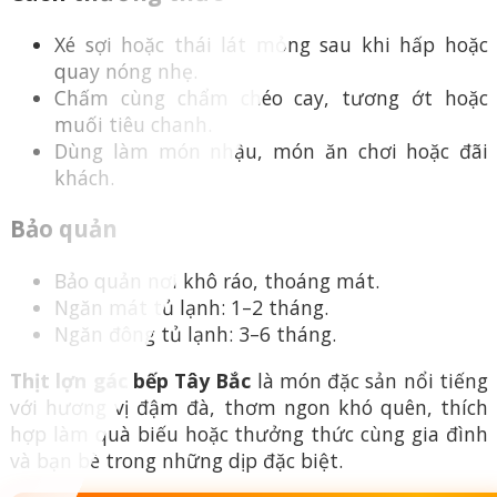
Xé sợi hoặc thái lát mỏng sau khi hấp hoặc
quay nóng nhẹ.
Chấm cùng chẩm chéo cay, tương ớt hoặc
muối tiêu chanh.
Dùng làm món nhậu, món ăn chơi hoặc đãi
khách.
Bảo quản
Bảo quản nơi khô ráo, thoáng mát.
Ngăn mát tủ lạnh: 1–2 tháng.
Ngăn đông tủ lạnh: 3–6 tháng.
Thịt lợn gác bếp Tây Bắc
là món đặc sản nổi tiếng
với hương vị đậm đà, thơm ngon khó quên, thích
hợp làm quà biếu hoặc thưởng thức cùng gia đình
và bạn bè trong những dịp đặc biệt.