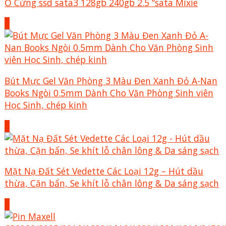
Ổ Cứng ssd sata3 128gb 240gb 2.5 “sata Mixie
+
Bút Mực Gel Văn Phòng 3 Màu Đen Xanh Đỏ A-Nan
Books Ngòi 0.5mm Dành Cho Văn Phòng Sinh viên
Học Sinh, chép kinh
+
Mặt Nạ Đất Sét Vedette Các Loại 12g – Hút dầu
thừa, Cặn bẩn, Se khít lỗ chân lông & Da sáng sạch
+