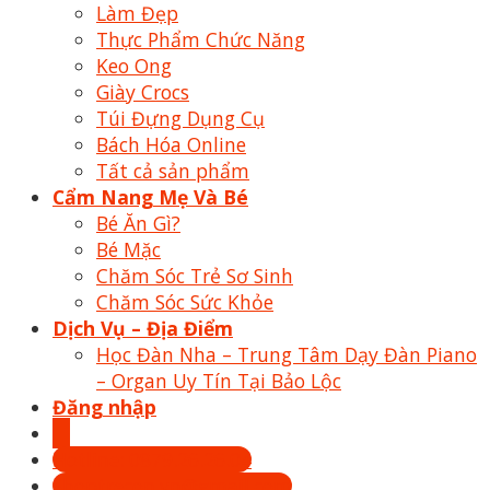
Làm Đẹp
Thực Phẩm Chức Năng
Keo Ong
Giày Crocs
Túi Đựng Dụng Cụ
Bách Hóa Online
Tất cả sản phẩm
Cẩm Nang Mẹ Và Bé
Bé Ăn Gì?
Bé Mặc
Chăm Sóc Trẻ Sơ Sinh
Chăm Sóc Sức Khỏe
Dịch Vụ – Địa Điểm
Học Đàn Nha – Trung Tâm Dạy Đàn Piano
– Organ Uy Tín Tại Bảo Lộc
Đăng nhập
Hotline: 0879.26.26.04
Shoptrecon.vn@gmail.com