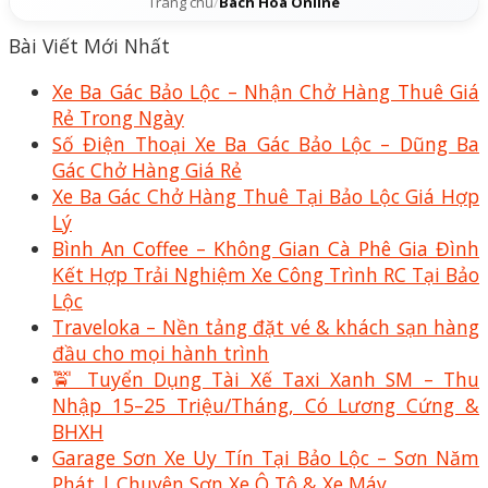
Trang chủ
/
Bách Hóa Online
Bài Viết Mới Nhất
Xe Ba Gác Bảo Lộc – Nhận Chở Hàng Thuê Giá
Rẻ Trong Ngày
Số Điện Thoại Xe Ba Gác Bảo Lộc – Dũng Ba
Gác Chở Hàng Giá Rẻ
Xe Ba Gác Chở Hàng Thuê Tại Bảo Lộc Giá Hợp
Lý
Bình An Coffee – Không Gian Cà Phê Gia Đình
Kết Hợp Trải Nghiệm Xe Công Trình RC Tại Bảo
Lộc
Traveloka – Nền tảng đặt vé & khách sạn hàng
đầu cho mọi hành trình
🚖 Tuyển Dụng Tài Xế Taxi Xanh SM – Thu
Nhập 15–25 Triệu/Tháng, Có Lương Cứng &
BHXH
Garage Sơn Xe Uy Tín Tại Bảo Lộc – Sơn Năm
Phát | Chuyên Sơn Xe Ô Tô & Xe Máy