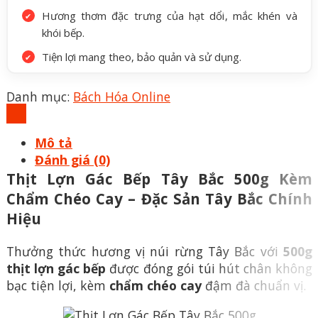
Hương thơm đặc trưng của hạt dổi, mắc khén và
khói bếp.
Tiện lợi mang theo, bảo quản và sử dụng.
Danh mục:
Bách Hóa Online
Mô tả
Đánh giá (0)
Thịt Lợn Gác Bếp Tây Bắc 500g Kèm
Chẩm Chéo Cay – Đặc Sản Tây Bắc Chính
Hiệu
Thưởng thức hương vị núi rừng Tây Bắc với
500g
thịt lợn gác bếp
được đóng gói túi hút chân không
bạc tiện lợi, kèm
chẩm chéo cay
đậm đà chuẩn vị.