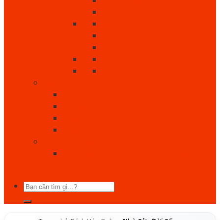
Làm Đẹp
Giày Crocs
Túi Đựng Dụng Cụ
Keo Ong
Bách Hóa Online
Tất cả sản phẩm
Cẩm Nang Mẹ Và Bé
Bé Ăn Gì?
Bé Mặc
Chăm Sóc Trẻ Sơ Sinh
Chăm Sóc Sức Khỏe
Dịch Vụ - Địa Điểm
Học Đàn Nha – Trung Tâm Dạy Đàn
Piano – Organ Uy Tín Tại Bảo Lộc
Tìm
kiếm: