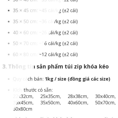
35 × 45 cm: ~45 cái/kg (±2 cái)
35 × 50 cm: ~36 cái/kg (±2 cái)
40 × 60 cm: ~26 cái/kg (±2 cái)
50 × 70 cm: ~16 cái/kg (±2 cái)
60 × 80 cm: ~12 cái/kg (±2 cái)
3. Thông tin sản phẩm túi zip khóa kéo
Quy cách bán:
1kg / size (đồng giá các size)
Kích thước có sẵn:
22x32cm, 25x35cm, 28x38cm, 30x40cm,
35x45cm, 35x50cm, 40x60cm, 50x70cm,
60x80cm