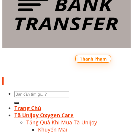
Copyright 2026 ©
Bản quyền thuộc về
Shoptrecon.vn Powered by
Thanh Phạm
Tìm
kiếm:
Trang Chủ
Tã Unijoy Oxygen Care
Tặng Quà Khi Mua Tã Unijoy
Khuyến Mãi