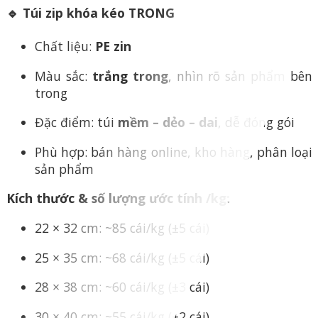
🔹 Túi zip khóa kéo TRONG
Chất liệu:
PE zin
Màu sắc:
trắng trong
, nhìn rõ sản phẩm bên
trong
Đặc điểm: túi
mềm – dẻo – dai
, dễ đóng gói
Phù hợp: bán hàng online, kho hàng, phân loại
sản phẩm
Kích thước & số lượng ước tính /kg:
22 × 32 cm: ~85 cái/kg (±5 cái)
25 × 35 cm: ~68 cái/kg (±5 cái)
28 × 38 cm: ~60 cái/kg (±3 cái)
30 × 40 cm: ~55 cái/kg (±2 cái)