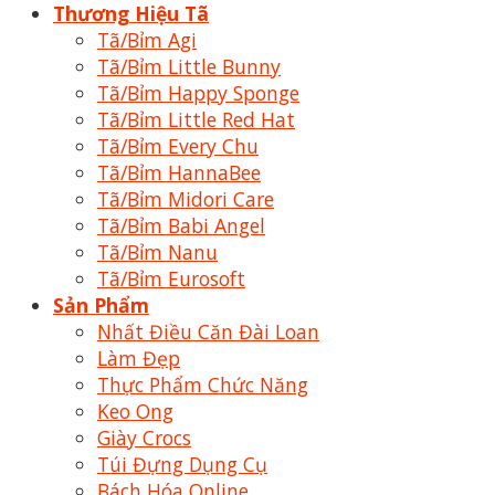
Thương Hiệu Tã
Tã/Bỉm Agi
Tã/Bỉm Little Bunny
Tã/Bỉm Happy Sponge
Tã/Bỉm Little Red Hat
Tã/Bỉm Every Chu
Tã/Bỉm HannaBee
Tã/Bỉm Midori Care
Tã/Bỉm Babi Angel
Tã/Bỉm Nanu
Tã/Bỉm Eurosoft
Sản Phẩm
Nhất Điều Căn Đài Loan
Làm Đẹp
Thực Phẩm Chức Năng
Keo Ong
Giày Crocs
Túi Đựng Dụng Cụ
Bách Hóa Online