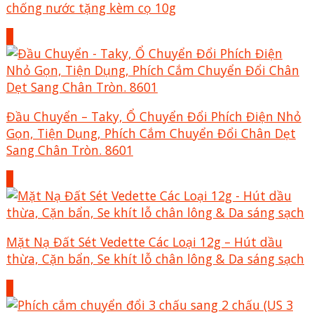
chống nước tặng kèm cọ 10g
+
Đầu Chuyển – Taky, Ổ Chuyển Đổi Phích Điện Nhỏ
Gọn, Tiện Dụng, Phích Cắm Chuyển Đổi Chân Dẹt
Sang Chân Tròn. 8601
+
Mặt Nạ Đất Sét Vedette Các Loại 12g – Hút dầu
thừa, Cặn bẩn, Se khít lỗ chân lông & Da sáng sạch
+