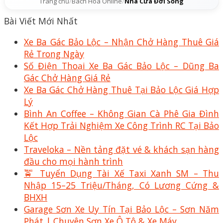
Trang chủ
/
Bách Hóa Online
/
Nhà Cửa Đời Sống
Bài Viết Mới Nhất
Xe Ba Gác Bảo Lộc – Nhận Chở Hàng Thuê Giá
Rẻ Trong Ngày
Số Điện Thoại Xe Ba Gác Bảo Lộc – Dũng Ba
Gác Chở Hàng Giá Rẻ
Xe Ba Gác Chở Hàng Thuê Tại Bảo Lộc Giá Hợp
Lý
Bình An Coffee – Không Gian Cà Phê Gia Đình
Kết Hợp Trải Nghiệm Xe Công Trình RC Tại Bảo
Lộc
Traveloka – Nền tảng đặt vé & khách sạn hàng
đầu cho mọi hành trình
🚖 Tuyển Dụng Tài Xế Taxi Xanh SM – Thu
Nhập 15–25 Triệu/Tháng, Có Lương Cứng &
BHXH
Garage Sơn Xe Uy Tín Tại Bảo Lộc – Sơn Năm
Phát | Chuyên Sơn Xe Ô Tô & Xe Máy