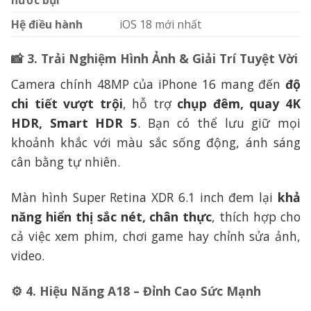
Hệ điều hành
iOS 18 mới nhất
📸
3. Trải Nghiệm Hình Ảnh & Giải Trí Tuyệt Vời
Camera chính 48MP của iPhone 16 mang đến
độ
chi tiết vượt trội
, hỗ trợ
chụp đêm, quay 4K
HDR, Smart HDR 5
. Bạn có thể lưu giữ mọi
khoảnh khắc với màu sắc sống động, ánh sáng
cân bằng tự nhiên.
Màn hình Super Retina XDR 6.1 inch đem lại
khả
năng hiển thị sắc nét, chân thực
, thích hợp cho
cả việc xem phim, chơi game hay chỉnh sửa ảnh,
video.
⚙️
4. Hiệu Năng A18 – Đỉnh Cao Sức Mạnh