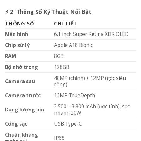
⚡
2. Thông Số Kỹ Thuật Nổi Bật
THÔNG SỐ
CHI TIẾT
Màn hình
6.1 inch Super Retina XDR OLED
Chip xử lý
Apple A18 Bionic
RAM
8GB
Bộ nhớ trong
128GB
48MP (chính) + 12MP (góc siêu
Camera sau
rộng)
Camera trước
12MP TrueDepth
3.500 – 3.800 mAh (ước tính), sạc
Dung lượng pin
nhanh 20W
Cổng sạc
USB Type-C
Chuẩn kháng
IP68
nước bụi