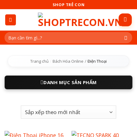
Skip
SHOP TRẺ CON
to
content
Tìm
kiếm:
Trang chủ
/
Bách Hóa Online
/
Điện Thoại
DANH MỤC SẢN PHẨM