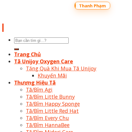
Shoptrecon.vn Powered by
Thanh Phạm
Tìm
kiếm:
Trang Chủ
Tã Unijoy Oxygen Care
Tặng Quà Khi Mua Tã Unijoy
Khuyến Mãi
Thương Hiệu Tã
Tã/Bỉm Agi
Tã/Bỉm Little Bunny
Tã/Bỉm Happy Sponge
Tã/Bỉm Little Red Hat
Tã/Bỉm Every Chu
Tã/Bỉm HannaBee