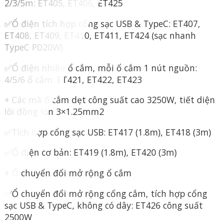
2/3/5m: ET405, ET406, ET425
✅Ổ điện tích hợp cổng sạc USB & TypeC: ET407,
ET408, ET409, ET410, ET411, ET424 (sạc nhanh
TypeC PD20W)
✅Ổ điện nhiều ổ cắm, mỗi ổ cắm 1 nút nguồn:
4/5/6 ổ cắm: ET421, ET422, ET423
+ Các mã ổ cắm dẹt công suất cao 3250W, tiết diện
lõi đồng lớn 3×1.25mm2
✅Tích hợp cổng sạc USB: ET417 (1.8m), ET418 (3m)
✅Ổ điện cơ bản: ET419 (1.8m), ET420 (3m)
+ Ổ chuyển đổi mở rộng ổ cắm
✅Ổ chuyển đổi mở rộng cổng cắm, tích hợp cổng
sạc USB & TypeC, không có dây: ET426 công suất
2500W