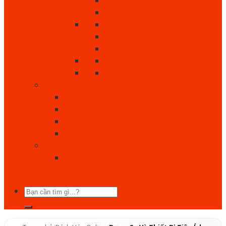
Làm Đẹp
Giày Crocs
Túi Đựng Dụng Cụ
Keo Ong
Bách Hóa Online
Tất cả sản phẩm
Cẩm Nang Mẹ Và Bé
Bé Ăn Gì?
Bé Mặc
Chăm Sóc Trẻ Sơ Sinh
Chăm Sóc Sức Khỏe
Dịch Vụ - Địa Điểm
Học Đàn Nha – Trung Tâm Dạy Đàn
Piano – Organ Uy Tín Tại Bảo Lộc
Tìm
kiếm: