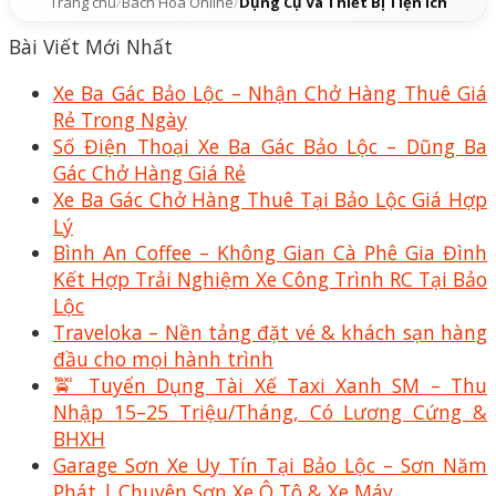
Trang chủ
/
Bách Hóa Online
/
Dụng Cụ Và Thiết Bị Tiện Ích
Bài Viết Mới Nhất
Xe Ba Gác Bảo Lộc – Nhận Chở Hàng Thuê Giá
Rẻ Trong Ngày
Số Điện Thoại Xe Ba Gác Bảo Lộc – Dũng Ba
Gác Chở Hàng Giá Rẻ
Xe Ba Gác Chở Hàng Thuê Tại Bảo Lộc Giá Hợp
Lý
Bình An Coffee – Không Gian Cà Phê Gia Đình
Kết Hợp Trải Nghiệm Xe Công Trình RC Tại Bảo
Lộc
Traveloka – Nền tảng đặt vé & khách sạn hàng
đầu cho mọi hành trình
🚖 Tuyển Dụng Tài Xế Taxi Xanh SM – Thu
Nhập 15–25 Triệu/Tháng, Có Lương Cứng &
BHXH
Garage Sơn Xe Uy Tín Tại Bảo Lộc – Sơn Năm
Phát | Chuyên Sơn Xe Ô Tô & Xe Máy