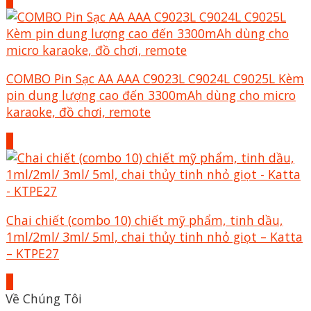
COMBO Pin Sạc AA AAA C9023L C9024L C9025L Kèm
pin dung lượng cao đến 3300mAh dùng cho micro
karaoke, đồ chơi, remote
+
Chai chiết (combo 10) chiết mỹ phẩm, tinh dầu,
1ml/2ml/ 3ml/ 5ml, chai thủy tinh nhỏ giọt – Katta
– KTPE27
+
Về Chúng Tôi