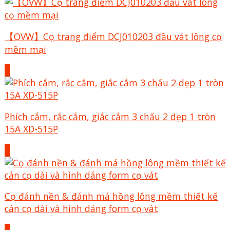
【OVW】Cọ trang điểm DCJ010203 đầu vát lông cọ
mềm mại
+
Phích cắm, rắc cắm, giắc cắm 3 chấu 2 dẹp 1 tròn
15A XD-515P
+
Cọ đánh nền & đánh má hồng lông mềm thiết kế
cán cọ dài và hình dáng form cọ vát
+