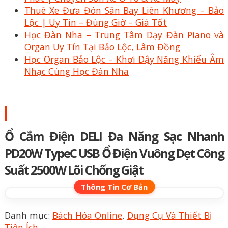
Thuê Xe Đưa Đón Sân Bay Liên Khương – Bảo
Lộc | Uy Tín – Đúng Giờ – Giá Tốt
Học Đàn Nha – Trung Tâm Dạy Đàn Piano và
Organ Uy Tín Tại Bảo Lộc, Lâm Đồng
Học Organ Bảo Lộc – Khơi Dậy Năng Khiếu Âm
Nhạc Cùng Học Đàn Nha
Ổ Cắm Điện DELI Đa Năng Sạc Nhanh
PD20W TypeC USB Ổ Điện Vuông Dẹt Công
Suất 2500W Lõi Chống Giật
Danh mục:
Bách Hóa Online
,
Dụng Cụ Và Thiết Bị
Tiện Ích