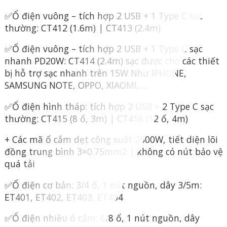
✅Ổ điện vuông – tích hợp 2 USB + 1 Type C sạc
thường: CT412 (1.6m) | CT413 (2.4m)
✅Ổ điện vuông – tích hợp 2 USB + 1 Type C sạc
nhanh PD20W: CT414 (2.4m) sạc được cho các thiết
bị hỗ trợ sạc nhanh trên 15W Như lPHONE,
SAMSUNG NOTE, OPPO, XlAOMl,….
✅Ổ điện hình tháp: tích hợp 2 USB + 2 Type C sạc
thường: CT415 (8 ổ, 3m) | CT416 (12 ổ, 4m)
+ Các mã ổ cắm dẹt công suất 2500W, tiết diện lõi
đồng trung bình 3×0.75mm2 | không có nút bảo vệ
quá tải
✅Ổ điện cơ bản: 3/4 ổ, 1 nút nguồn, dây 3/5m:
ET401, ET402, ET403, ET404
✅Ổ điện nhiều ổ cắm: 6/8 ổ, 1 nút nguồn, dây