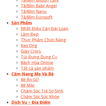
Tã/Bỉm Midori Care
Tã/Bỉm Babi Angel
Tã/Bỉm Nanu
Tã/Bỉm Eurosoft
Sản Phẩm
Nhất Điều Căn Đài Loan
Làm Đẹp
Thực Phẩm Chức Năng
Keo Ong
Giày Crocs
Túi Đựng Dụng Cụ
Bách Hóa Online
Tất cả sản phẩm
Cẩm Nang Mẹ Và Bé
Bé Ăn Gì?
Bé Mặc
Chăm Sóc Trẻ Sơ Sinh
Chăm Sóc Sức Khỏe
Dịch Vụ – Địa Điểm