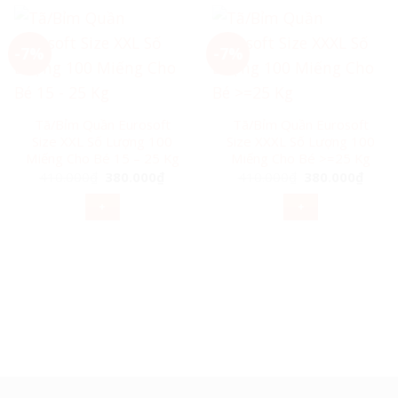
-7%
-7%
Tã/Bỉm Quần Eurosoft
Tã/Bỉm Quần Eurosoft
Size XXL Số Lượng 100
Size XXXL Số Lượng 100
Miếng Cho Bé 15 – 25 Kg
Miếng Cho Bé >=25 Kg
Giá
Giá
Giá
Giá
410.000
₫
380.000
₫
410.000
₫
380.000
₫
gốc
hiện
gốc
hiện
là:
tại
là:
tại
+
+
410.000₫.
là:
410.000₫.
là:
380.000₫.
380.0