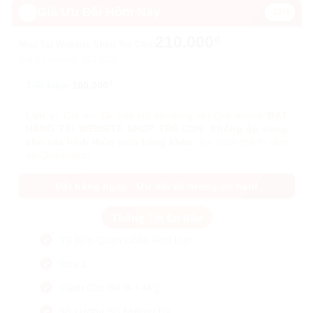
🔥️
Giá Ưu Đãi Hôm Nay
-32%
210.000
₫
Mua Tại Website Shop Trẻ Con:
Giá thị trường:
310.000
₫
₫
Tiết kiệm
100.000
Lưu ý:
Giá ưu đãi này chỉ áp dụng khi Quý khách
ĐẶT
HÀNG TẠI WEBSITE SHOP TRẺ CON
.
Không áp dụng
cho các hình thức mua hàng khác.
Xin chân thành cảm
ơn Quý khách!
Đặt hàng ngay - Ưu đãi số lượng có hạn!
Tã Bỉm Quần Little Red Hat
Size L
Dành Cho Bé 9-14Kg
Số Lượng 50 Miếng/Túi