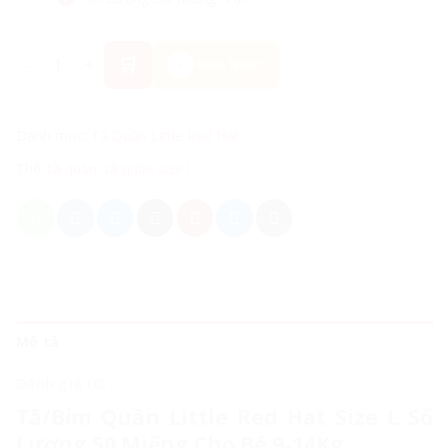
Tã/Bỉm Quần Little Red Hat Hàng Nội Địa Úc Size L S
MUA NGAY
Danh mục:
Tã Quần Little Red Hat
Thẻ:
tã quần
,
tã quần size l
Mô tả
Đánh giá (0)
Tã/Bỉm Quần Little Red Hat Size L Số
Lượng 50 Miếng Cho Bé 9-14Kg