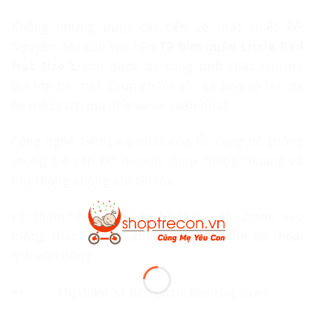
Không những được cải tiến về mặt thiết kế.
Nguyên liệu cấu tạo nên
Tã bỉm quần Little Red
Hat Size L
còn được bổ sung tinh chất rau má
lên lớp bề mặt. Giúp chăm sóc và bảo vệ làn da
bé một cách dịu nhẹ và an toàn nhất.
Công nghệ tiên tiến nhất của Úc cùng hệ thống
thông gió cấp độ micron. Giúp thông thoáng và
lưu thông không khí tối ưu.
Lõi thấm nhập khẩu từ Nhật Bản chỉ 2mm, siêu
mỏng thấm hút nhanh, mềm mại cho bé thoải
mái vận động.