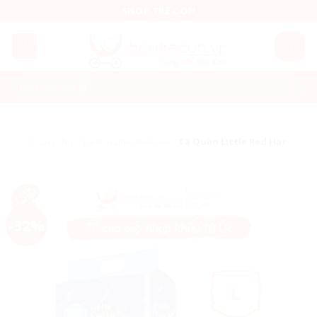
Skip
SHOP TRẺ CON
to
content
Tìm
kiếm:
Trang chủ
/
Tã/Bỉm Little Red Hat
/
Tã Quần Little Red Hat
-32%