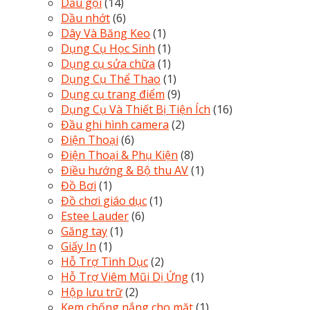
Dầu gội
(14)
Dầu nhớt
(6)
Dây Và Băng Keo
(1)
Dụng Cụ Học Sinh
(1)
Dụng cụ sửa chữa
(1)
Dụng Cụ Thể Thao
(1)
Dụng cụ trang điểm
(9)
Dụng Cụ Và Thiết Bị Tiện Ích
(16)
Đầu ghi hình camera
(2)
Điện Thoại
(6)
Điện Thoại & Phụ Kiện
(8)
Điều hướng & Bộ thu AV
(1)
Đồ Bơi
(1)
Đồ chơi giáo dục
(1)
Estee Lauder
(6)
Găng tay
(1)
Giấy In
(1)
Hỗ Trợ Tình Dục
(2)
Hỗ Trợ Viêm Mũi Dị Ứng
(1)
Hộp lưu trữ
(2)
Kem chống nắng cho mặt
(1)