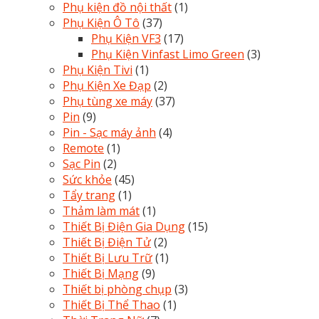
Phụ kiện đồ nội thất
(1)
Phụ Kiện Ô Tô
(37)
Phụ Kiện VF3
(17)
Phụ Kiện Vinfast Limo Green
(3)
Phụ Kiện Tivi
(1)
Phụ Kiện Xe Đạp
(2)
Phụ tùng xe máy
(37)
Pin
(9)
Pin - Sạc máy ảnh
(4)
Remote
(1)
Sạc Pin
(2)
Sức khỏe
(45)
Tẩy trang
(1)
Thảm làm mát
(1)
Thiết Bị Điện Gia Dụng
(15)
Thiết Bị Điện Tử
(2)
Thiết Bị Lưu Trữ
(1)
Thiết Bị Mạng
(9)
Thiết bị phòng chụp
(3)
Thiết Bị Thể Thao
(1)