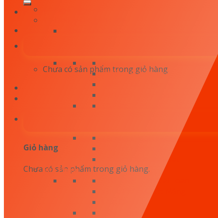
kiếm:
Trang Chủ
Hotline: 0879.26.26.04
Tã Unijoy Oxygen Care
Tặng Quà Khi Mua Tã Unijoy
Khuyến Mãi
Thương Hiệu Tã
Tã/Bỉm Agi
Chưa có sản phẩm trong giỏ hàng.
Tã/Bỉm Babi Angel
Tã/Bỉm Little Bunny
Tã/Bỉm Happy Sponge
Tã/Bỉm Eurosoft
Tã/Bỉm Nanu
Tã/Bỉm Every Chu
Tã/Bỉm Midori Care
Giỏ hàng
Tã/Bỉm HannaBee
Tã/Bỉm Little Red Hat
Chưa có sản phẩm trong giỏ hàng.
Sản Phẩm
Nhất Điều Căn Đài Loan
Thực Phẩm Chức Năng
Làm Đẹp
Giày Crocs