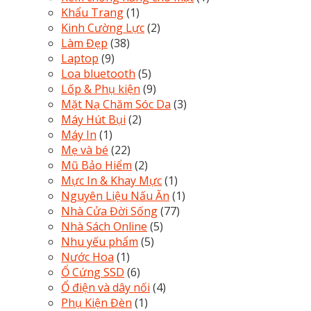
Khẩu Trang
(1)
Kinh Cường Lực
(2)
Làm Đẹp
(38)
Laptop
(9)
Loa bluetooth
(5)
Lốp & Phụ kiện
(9)
Mặt Nạ Chăm Sóc Da
(3)
Máy Hút Bụi
(2)
Máy In
(1)
Mẹ và bé
(22)
Mũ Bảo Hiểm
(2)
Mực In & Khay Mực
(1)
Nguyên Liệu Nấu Ăn
(1)
Nhà Cửa Đời Sống
(77)
Nhà Sách Online
(5)
Nhu yếu phẩm
(5)
Nước Hoa
(1)
Ổ Cứng SSD
(6)
Ổ điện và dây nối
(4)
Phụ Kiện Đèn
(1)