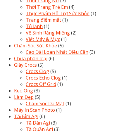
Thời Trang Nữ
(7)
Thời Trang Trẻ Em
(4)
Thực Phẩm Hỗ Trợ Sức Khỏe
(1)
Trang điểm mắt
(1)
Tủ lạnh
(1)
Vệ Sinh Răng Miệng
(2)
Viết Máy & Mực
(1)
Chăm Sóc Sức Khỏe
(5)
Cao Đài Loan Nhất Điều Căn
(3)
Chưa phân loại
(6)
Giày Crocs
(5)
Crocs Clog
(5)
Crocs Echo Clog
(1)
Crocs Off Grid
(1)
Keo Ong
(3)
Làm Đẹp
(5)
Chăm Sóc Da Mặt
(1)
Máy In Scan Photo
(1)
Tã/Bỉm Agi
(6)
Tã Dán Agi
(3)
Tã Quần Agi
(3)