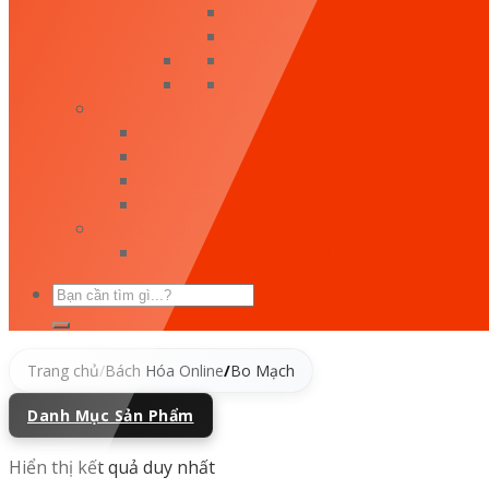
Túi Đựng Dụng Cụ
Keo Ong
Bách Hóa Online
Tất cả sản phẩm
Cẩm Nang Mẹ Và Bé
Bé Ăn Gì?
Bé Mặc
Chăm Sóc Trẻ Sơ Sinh
Chăm Sóc Sức Khỏe
Dịch Vụ - Địa Điểm
Học Đàn Nha – Trung Tâm Dạy Đàn Piano 
Tìm
kiếm:
Trang chủ
/
Bách Hóa Online
/
Bo Mạch
Danh Mục Sản Phẩm
Hiển thị kết quả duy nhất