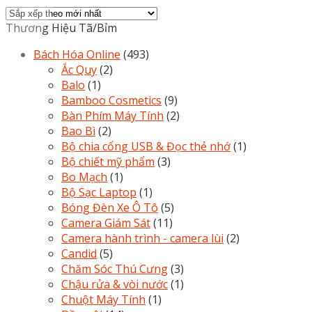
Thương Hiệu Tã/Bỉm
Bách Hóa Online
(493)
Ắc Quy
(2)
Balo
(1)
Bamboo Cosmetics
(9)
Bàn Phím Máy Tính
(2)
Bao Bì
(2)
Bộ chia cổng USB & Đọc thẻ nhớ
(1)
Bộ chiết mỹ phẩm
(3)
Bo Mạch
(1)
Bộ Sạc Laptop
(1)
Bóng Đèn Xe Ô Tô
(5)
Camera Giám Sát
(11)
Camera hành trình - camera lùi
(2)
Candid
(5)
Chăm Sóc Thú Cưng
(3)
Chậu rửa & vòi nước
(1)
Chuột Máy Tính
(1)