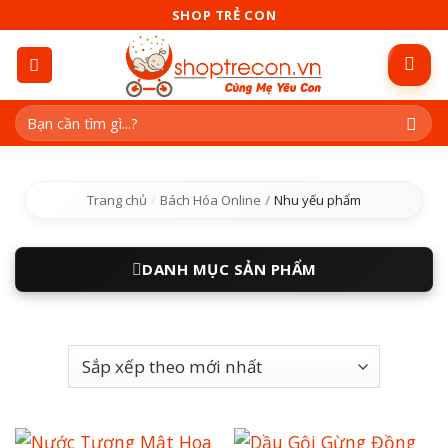
Skip
SHOP TRẺ CON
to
content
Tìm
kiếm:
Trang chủ
/
Bách Hóa Online
/
Nhu yếu phẩm
DANH MỤC SẢN PHẨM