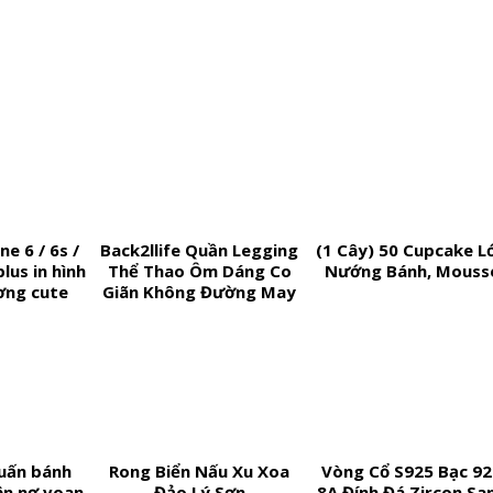
e 6 / 6s /
Back2llife Quần Legging
(1 Cây) 50 Cupcake L
plus in hình
Thể Thao Ôm Dáng Co
Nướng Bánh, Mouss
ơng cute
Giãn Không Đường May
Có Túi Dành Cho Nữ
quấn bánh
Rong Biển Nấu Xu Xoa
Vòng Cổ S925 Bạc 9
ộn nơ voan
Đảo Lý Sơn
8A Đính Đá Zircon Sa