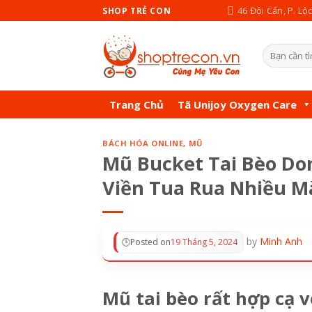
Skip
46 Đội Cấn, P. Lộ
SHOP TRẺ CON
to
content
Tìm
kiếm:
Trang Chủ
Tã Unijoy Oxygen Care
BÁCH HÓA ONLINE
,
MŨ
Mũ Bucket Tai Bèo Do
Viền Tua Rua Nhiều M
by
Minh Anh
Posted on
19 Tháng 5, 2024
Mũ tai bèo rất hợp cạ 