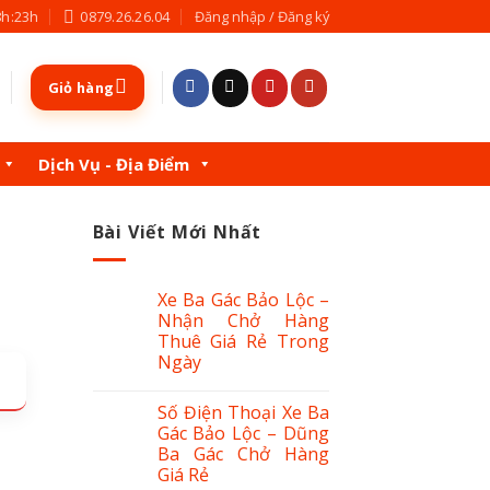
8h:23h
0879.26.26.04
Đăng nhập / Đăng ký
Giỏ hàng
Dịch Vụ - Địa Điểm
Bài Viết Mới Nhất
Xe Ba Gác Bảo Lộc –
Nhận Chở Hàng
Thuê Giá Rẻ Trong
Ngày
Số Điện Thoại Xe Ba
Gác Bảo Lộc – Dũng
Ba Gác Chở Hàng
Giá Rẻ