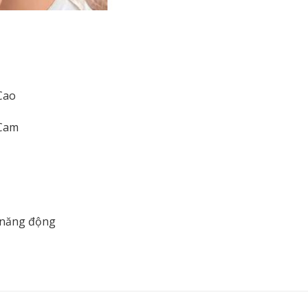
Cao
,Cam
h năng động