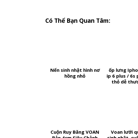
Có Thể Bạn Quan Tâm:
Nến sinh nhật hình nơ
ốp lưng Iphon
hồng nhỏ
ip 6 plus / 6s 
thỏ dễ thư
Cuộn Ruy Băng VOAN
Voan lưới 
Bản 4cm Siêu Chảnh
sinh nhật, cu