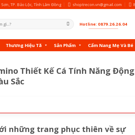
c Sơn, TP. Bảo Lộc, Tỉnh Lâm Đồng
shoptrecon.vn@gmail.com
Hotline: 0879.26.26.04
Thương Hiệu Tã
Sản Phẩm
Cẩm Nang Mẹ Và Bé
mino Thiết Kế Cá Tính Năng Động
àu Sắc
với những trang phục thiên về sự