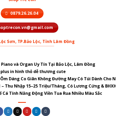
0879.26.26.04
hoptrecon.vn@gmail.com
 Lộc Sơn, TP.Bảo Lộc, Tỉnh Lâm Đồng
Piano và Organ Uy Tín Tại Bảo Lộc, Lâm Đồng
6s plus in hình thỏ dễ thương cute
o Ôm Dáng Co Giãn Không Đường May Có Túi Dành Cho 
M – Thu Nhập 15–25 Triệu/Tháng, Có Lương Cứng & BHX
ế Cá Tính Năng Động Viền Tua Rua Nhiều Màu Sắc