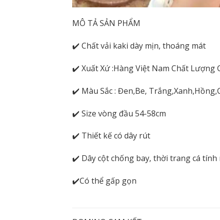
MÔ TẢ SẢN PHẨM
✔️ Chất vải kaki dày mịn, thoáng mát
✔️ Xuất Xứ :Hàng Việt Nam Chất Lượng 
✔️ Màu Sắc : Đen,Be, Trắng,Xanh,Hồng
✔️ Size vòng đầu 54-58cm
✔️ Thiết kế có dây rút
✔️ Dây cột chống bay, thời trang cá tín
✔️Có thể gấp gọn