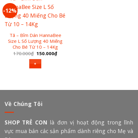
-12%
Tã – Bỉm Dán HannaBee
Size L Số Lượng 40 Miếng
Cho Bé Từ 10 – 14Kg
Giá
Giá
170.000
₫
150.000
₫
gốc
hiện
là:
tại
+
170.000₫.
là:
150.000₫.
Về Chúng Tôi
SHOP TRẺ CON
là đơn vị hoạt động trong lĩnh
vực mua bán các sản phẩm dành riêng cho Mẹ và