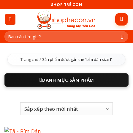
Skip
SHOP TRẺ CON
to
content
Tìm
kiếm:
Trang chủ
/
Sản phẩm được gắn thẻ “bỉm dán size l”
DANH MỤC SẢN PHẨM