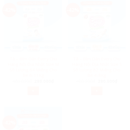
-42%
-42%
Tã – Bỉm Dán Every Chu
Tã – Bỉm Dán Every Chu
Hàng Nội Địa Nhật Size M
Hàng Nội Địa Nhật Size S
Số Lượng 64 Miếng Cho
Số Lượng 82 Miếng Cho
Bé 6-11Kg
Bé 4-8Kg
Giá
Giá
Giá
Giá
480.000
₫
280.000
₫
480.000
₫
280.000
₫
gốc
hiện
gốc
hiện
là:
tại
là:
tại
+
+
480.000₫.
là:
480.000₫.
là:
280.000₫.
280.0
-42%