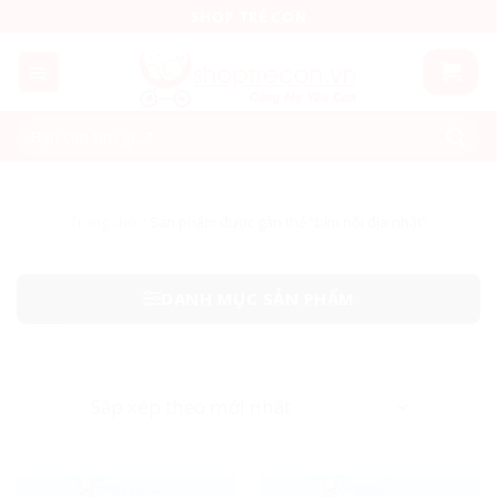
Skip
SHOP TRẺ CON
to
content
Tìm
kiếm:
Trang chủ
/
Sản phẩm được gắn thẻ “bỉm nội địa nhật”
DANH MỤC SẢN PHẨM