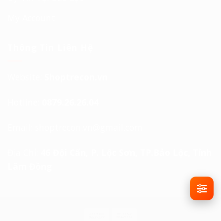
My Account
Thông Tin Liên Hệ
Website:
Shoptrecon.vn
Hotline:
0879.26.26.04
Email:
shoptrecon.vn@gmail.com
Địa Chỉ:
46 Đội Cấn, P. Lộc Sơn, TP.Bảo Lộc, Tỉnh
Lâm Đồng