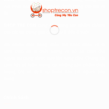
vực mua bán các sản phẩm dành riêng cho Mẹ và
Bé.
SHOP TRẺ CON
cung cấp dòng sản phẩm tã/bỉm
cho các bé trong giai đoạn từ 0 đến 6 tuổi.
Với nhiều mặt hàng, mẫu mã khác nhau và đi
kèm theo đó là chất lượng và độ an toàn cho
người sử dụng được đưa lên hàng đầu. Chúng tôi
cam kết sẽ luôn mang tới những sản phẩm chất
lượng tốt và dịch vụ hoàn hảo tới người tiêu
dùng.
Chính Sách